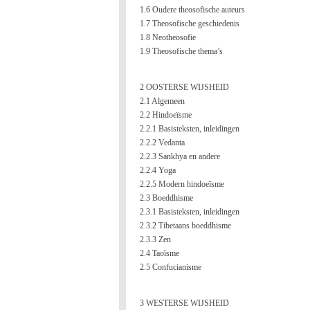
1.6 Oudere theosofische auteurs
1.7 Theosofische geschiedenis
1.8 Neotheosofie
1.9 Theosofische thema’s
2 OOSTERSE WIJSHEID
2.1 Algemeen
2.2 Hindoeïsme
2.2.1 Basisteksten, inleidingen
2.2.2 Vedanta
2.2.3 Sankhya en andere
2.2.4 Yoga
2.2.5 Modern hindoeïsme
2.3 Boeddhisme
2.3.1 Basisteksten, inleidingen
2.3.2 Tibetaans boeddhisme
2.3.3 Zen
2.4 Taoïsme
2.5 Confucianisme
3 WESTERSE WIJSHEID