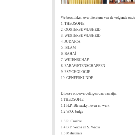
We beschikken over literatuur van de volgende ond
1. THEOSOFIE
2. OOSTERSE WIJSHEID
3. WESTERSE WIJSHEID
4. JUDAICA
5. ISLAM
6. BAHAÍ
7. WETENSCHAP
8. PARAWETENSCHAPPEN
9. PSYCHOLOGIE
10. GENEESKUNDE
Diverse onderverdelingen daarvan zijn:
1 THEOSOFIE
1.1 H.P. Blavatsky: leven en werk
1.2 W.Q. Judge
1.3 R. Crosbie
1.4 B.P. Wadia en S. Wadia
1.5 Mahatma’s