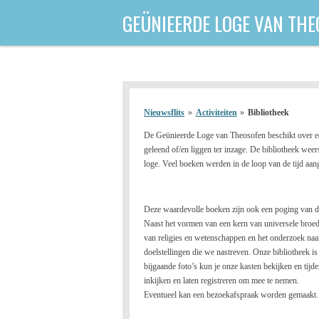
Ga
GEÜNIEERDE
LOGE VAN THE
direct
naar
de
hoofdinhoud
Nieuwsflits
»
Activiteiten
»
Bibliotheek
De Geünieerde Loge van Theosofen beschikt over e
geleend of/en liggen ter inzage. De bibliotheek we
loge. Veel boeken werden in de loop van de tijd aa
Deze waardevolle boeken zijn ook een poging van de
Naast het vormen van een kern van universele broede
van religies en wetenschappen en het onderzoek naa
doelstellingen die we nastreven. Onze bibliotheek i
bijgaande foto’s kun je onze kasten bekijken en tijd
inkijken en laten registreren om mee te nemen.
Eventueel kan een bezoekafspraak worden gemaakt.