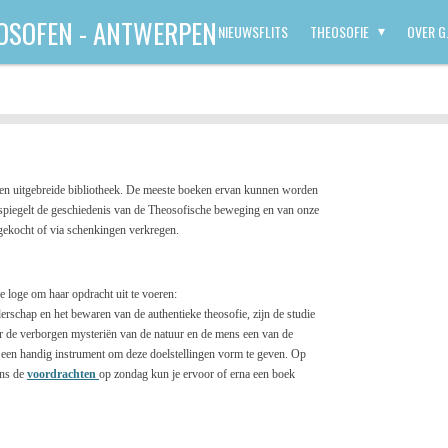
OSOFEN - ANTWERPEN
NIEUWSFLITS
THEOSOFIE
OVER G.
en uitgebreide bibliotheek. De meeste boeken ervan kunnen worden
erspiegelt de geschiedenis van de Theosofische beweging en van onze
ngekocht of via schenkingen verkregen.
 loge om haar opdracht uit te voeren:
rschap en het bewaren van de authentieke theosofie, zijn de studie
r de verborgen mysteriën van de natuur en de mens een van de
s een handig instrument om deze doelstellingen vorm te geven. Op
ens de
voordrachten
op zondag kun je ervoor of erna een boek