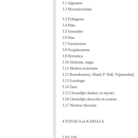
3.1 Algemeen
3.2 Mysteriescholen
3.3 Pythagoras
3.4 Plato
3.5 Aristoteles
3.6 Stoa
3.7 Gnosticisme
3.8 Neoplatonisme
3.9 Hermetica
3.10 Alchemie, magie
3.11 Modern esoterisme
3.12 Rozenkruisers, Manly P. Hall, Vrijmetselarij
3.13 Astrologie
3.14 Tarot
3.15 Christelijke denkers en mystici
3.16 Christelijke theosofie en esoterie
3.17 Westerse filosofen
4 JUDAICA en KABALLA
5 ISLAM