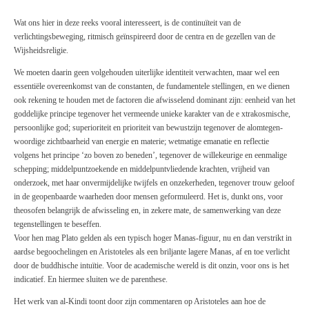
Wat ons hier in deze reeks vooral interesseert, is de continuïteit van de
verlichtingsbeweging, ritmisch geïnspireerd door de centra en de gezellen van de
Wijsheidsreligie.
We moeten daarin geen volgehouden uiterlijke identiteit verwachten, maar wel een
essentiële overeenkomst van de constanten, de fundamentele stellingen, en we dienen
ook rekening te houden met de factoren die afwisselend dominant zijn: eenheid van het
goddelijke principe tegenover het vermeende unieke karakter van de e xtrakosmische,
persoonlijke
god;
superioriteit en prioriteit van bewustzijn tegenover de alomtegen-
woordige zichtbaarheid van energie en materie; wetmatige emanatie en reflectie
volgens het principe ‘zo boven zo beneden’, tegenover de willekeurige en eenmalige
schepping; middelpuntzoekende en middelpuntvliedende krachten, vrijheid van
onderzoek, met haar onvermijdelijke twijfels en onzekerheden, tegenover trouw geloof
in de geopenbaarde waarheden door mensen geformuleerd. Het is, dunkt ons, voor
theosofen belangrijk de afwisseling en, in zekere mate, de samenwerking van deze
tegenstellingen te beseffen.
Voor hen mag
Plato
gelden als een typisch hoger Manas-figuur, nu en dan verstrikt in
aardse begoochelingen en Aristoteles als een briljante lagere Manas, af en toe verlicht
door de buddhische intuïtie. Voor de academische wereld is dit onzin, voor ons is het
indicatief. En hiermee sluiten we de parenthese.
Het werk van al-Kindi toont door zijn commentaren op Aristoteles aan hoe de