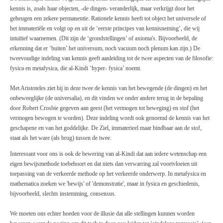
kennis is, zoals haar objecten, -de dingen- veranderlijk, maar verkrijgt door het
geheugen een zekere permanentie. Rationele kennis heeft tot object het universele of
het immateriële en volgt op en uit de ‘eerste principes van kennisneming’, die wij
intuïtief waarnemen. (Dit zijn de ‘grondstellingen’ of axioma's. Bijvoorbeeld, de
erkenning dat er ‘buiten’ het universum, noch
vacuum
noch plenum kan zijn.) De
tweevoudige indeling van kennis geeft aanleiding tot de twee aspecten van de filosofie:
fysica en metafysica, die al-Kindi ‘hyper- fysica’ noemt.
Met Aristoteles ziet hij in deze twee de kennis van het bewegende (de dingen) en het
onbeweeglijke (de universalia), en dit vinden we onder andere terug in de bepaling
door
Robert
Crosbie gegeven aan geest (het vermogen tot beweging) en stof (het
vermogen bewogen te worden). Deze indeling wordt ook genoemd de kennis van het
geschapene en van het goddelijke. De Ziel, immaterieel maar bindbaar aan de stof,
staat als het ware (als brug) tussen de twee.
Interessant voor ons is ook de bewering van al-Kindi dat aan iedere wetenschap een
eigen bewijsmethode toebehoort en dat niets dan verwarring zal voortvloeien uit
toepassing van de verkeerde methode op het verkeerde onderwerp. In metafysica en
mathematica zoeken we 'bewijs' of 'demonstratie', maar in fysica en geschiedenis,
bijvoorbeeld, slechts instemming, consensus.
We moeten ons echter hoeden voor de illusie dat alle stellingen kunnen worden