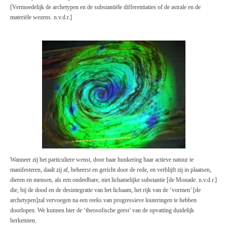
[Vermoedelijk de archetypen en de substantiële differentiaties of de astrale en de
materiële wezens. n.v.d.r.]
Wanneer zij het particuliere wenst, door haar hunkering haar actieve natuur te
manifesteren, daalt zij af, beheerst en gericht door de rede, en verblijft zij in plaatsen,
dieren en mensen, als een ondeelbare, niet lichamelijke substantie [de Monade. n.v.d.r.]
die, bij de dood en de desintegratie van het lichaam, het rijk van de ‘vormen’ [de
archetypen]zal vervoegen na een reeks van progressieve louteringen te hebben
doorlopen. We kunnen hier de ‘theosofische geest’ van de opvatting duidelijk
herkennen.