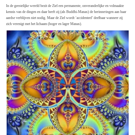
In de geestelijke wereld bezit de Ziel een permanente, onveranderlijke en volmaakte
kennis van de dingen en daar heeft zij (als Buddhi-Manas) de herinneringen aan haar
aardse verblijven niet nodig. Maar de Ziel wordt ‘accidenteel’ deelbaar wanneer zij
zich verenigt met het lichaam (hoger en lager Manas).