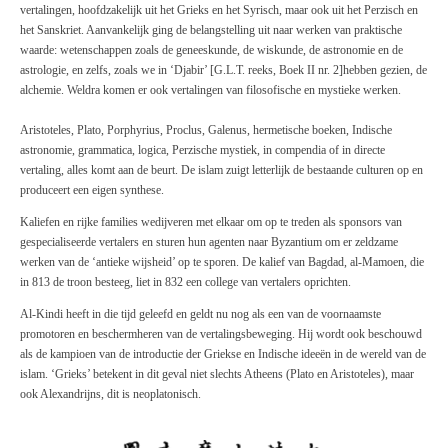
vertalingen, hoofdzakelijk uit het Grieks en het Syrisch, maar ook uit het Perzisch en
het Sanskriet. Aanvankelijk ging de belangstelling uit naar werken van praktische
waarde: wetenschappen zoals de geneeskunde, de wiskunde, de astronomie en de
astrologie, en zelfs, zoals we in ‘Djabir’ [G.L.T. reeks, Boek II nr. 2]hebben gezien, de
alchemie. Weldra komen er ook vertalingen van filosofische en mystieke werken.
Aristoteles,
Plato,
Porphyrius, Proclus, Galenus, hermetische boeken, Indische
astronomie, grammatica, logica, Perzische mystiek, in compendia of in directe
vertaling, alles komt aan de beurt. De islam zuigt letterlijk de bestaande culturen op en
produceert een eigen synthese.
Kaliefen en rijke families wedijveren met elkaar om op te treden als sponsors van
gespecialiseerde vertalers en sturen hun agenten naar
Byzantium
om er zeldzame
werken van de ‘antieke wijsheid’ op te sporen. De kalief van Bagdad, al-Mamoen, die
in 813 de troon besteeg, liet in 832 een college van vertalers oprichten.
Al-Kindi
heeft
in die
tijd geleefd en geldt nu nog als een van de voornaamste
promotoren en beschermheren van de vertalingsbeweging. Hij wordt ook beschouwd
als de kampioen van de introductie der Griekse en Indische ideeën in de wereld van de
islam. ‘Grieks’ betekent in dit geval niet slechts Atheens
(Plato
en Aristoteles), maar
ook Alexandrijns, dit is neoplatonisch.