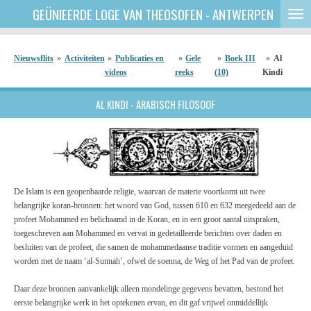
GEÜNIEERDE
LOGE VAN THEOSOFEN - ANTWERPEN
Ga
direct
naar
de
Nieuwsflits
»
Activiteiten
»
Publicaties en
»
Gele
»
Boek III
»
Al
hoofdinhoud
videos
reeks
(10)
Kindi
AL KINDI - ARABISCH FILOSOOF
De Islam
is
een geopenbaarde religie, waarvan de materie voortkomt uit twee
belangrijke koran-bronnen: het woord van God, tussen 610 en 632 meegedeeld aan de
profeet Mohammed en belichaamd in de Koran, en in een groot aantal uitspraken,
toegeschreven aan Mohammed en vervat in gedetailleerde berichten over daden en
besluiten van de profeet, die samen de mohammedaanse traditie vormen en aangeduid
worden met de naam ‘al-Sunnah’, ofwel de soenna, de Weg of het Pad van de profeet.
Daar deze bronnen aanvankelijk alleen mondelinge gegevens bevatten, bestond het
eerste belangrijke werk in het optekenen ervan, en dit gaf vrijwel onmiddellijk