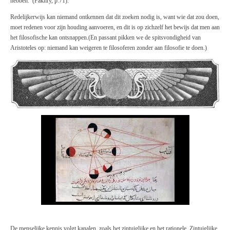
hebben.’ (Fakhry, p.71).
Redelijkerwijs kan niemand ontkennen dat dit zoeken nodig is, want wie dat zou doen,
moet redenen voor zijn houding aanvoeren, en dit is op zichzelf het bewijs dat men aan
het filosofische k
an
ontsnappen.(En passant pikken we de spitsvondigheid van
Aristoteles op: niemand kan weigeren te filosoferen zonder aan filosofie te doen.)
De menselijke kennis volgt kanalen, zoals het zintuiglijke en het rationele. Zintuiglijke