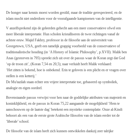
De honger naar kennis moest worden gestild, maar de traditie gerespecteerd, en de
islam mocht niet onderdoen voor de voorafgaande kampioenen van de intelligentie.
V anzelfsprekend
zijn
de geleerden
gehecht
aan
een meer
conservatieve
ofwel
een
meer liberale interpretatie. Hun scholen kristalliseren de twee richtingen vanaf de
achtste eeuw.
Majid
Fakhry, professor in de filosofie aan de universiteit van
Georgetown, USA, geeft een tamelijk grappig voorbeeld van de conservatieve of
traditionalistische houding
(in ‘A History of Islamic Philosophy’,
p.XVII).
Malik
ben
Anas
(gestorven in 795) spreekt zich uit over de passus waar de Koran zegt dat God
‘op de troon zit’, (Koran 7,54 en 20,5); naar verluidt heeft
Malik
verklaard:
‘Het zitten is bekend, hoe is onbekend. Erin te geloven is een plicht en er vragen over
stellen is een ketterij.’
De Mu'tazilah staan echter een vrijere interpretatie toe, gebaseerd op symboliek,
analogie en eigen oordeel.
Bovenstaande passus verwijst voor hen naar de goddelijke attributen van majesteit en
koninklijkheid, en de passus in Koran 75,22 aangaande de mogelijkheid ‘Hem te
aanschouwen op de laatste dag’ betekent een mystieke contemplatie. Onze al-Kindi
behoort als een van de eerste grote Arabische filosofen van de islam eerder tot de
‘liberale’ school.
De filosofie van de islam heeft zich kunnen ontwikkelen dankzij zeer talrijke