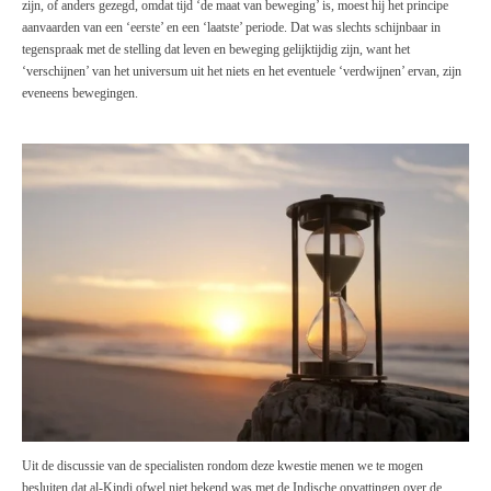
zijn, of anders gezegd, omdat tijd ‘de maat van beweging’ is, moest hij het principe
aanvaarden van een ‘eerste’ en een ‘laatste’ periode. Dat was slechts schijnbaar in
tegenspraak met de stelling dat leven en beweging gelijktijdig zijn, want het
‘verschijnen’ van het universum uit het niets en het eventuele ‘verdwijnen’ ervan, zijn
eveneens bewegingen.
Uit de discussie van de specialisten rondom deze kwestie menen we te mogen
besluiten dat al-Kindi ofwel niet bekend was met de Indische opvattingen over de