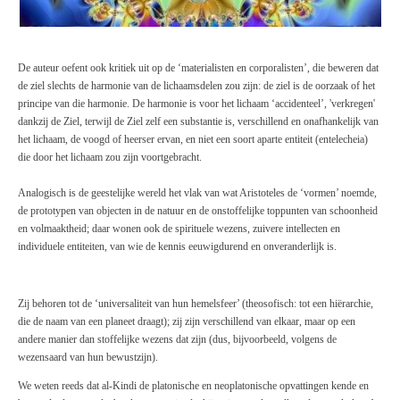
De auteur oefent ook kritiek uit op de ‘materialisten en corporalisten’, die beweren dat
de ziel slechts de harmonie van de lichaamsdelen zou zijn: de ziel is de oorzaak of het
principe van die harmonie. De harmonie is voor het lichaam ‘accidenteel’, 'verkregen'
dankzij de Ziel, terwijl de Ziel zelf een substan
tie is,
verschillend en onafhankelijk van
het lichaam, de voogd of heerser ervan, en niet een soort aparte entiteit (entelecheia)
die door het lichaam zou zijn voortgebracht.
Analogisch is de geestelijke wereld het vlak van wat Aristoteles de ‘vormen’ noemde,
de prototypen van objecten in de natuur en de onstoffelijke toppunten van schoonheid
en volmaaktheid; daar wonen ook de spirituele wezens, zuivere intellecten en
individuele entiteiten, van wie de kennis eeuwigdurend en onveranderlijk is.
Zij behoren tot de ‘universaliteit van hun hemelsfeer’ (theosofisch: tot een hiërarchie,
die de naam van een planeet draagt); zij zijn verschillend van elkaar, maar op een
andere manier dan stoffelijke wezens dat zijn (dus, bijvoorbeeld, volgens de
wezensaard van hun bewustzijn).
We weten reeds dat al-Kindi de platonische en neoplatonische opvattingen kende en