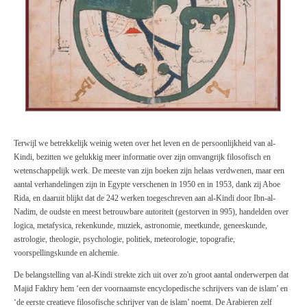
Terwijl we betrekkelijk weinig weten over het leven en de persoonlijkheid van al-
Kindi, bezitten we gelukkig meer informatie over zijn omvangrijk filosofisch en
wetenschappelijk werk. De meeste van zijn boeken zijn helaas verdwenen, maar een
aantal verhandelingen zijn in Egypte verschenen in 1950 en in 1953, dank zij Aboe
Rida, en daaruit blijkt dat de 242 werken toegeschreven aan al-Kindi door Ibn-al-
Nadim, de oudste en meest betrouwbare autoriteit (gestorven in 995), handelden over
logica, metafysica, rekenkunde, muziek, astronomie, meetkunde, geneeskunde,
astrologie, theologie, psychologie, politiek, meteorologie, topografie,
voorspellingskunde en alchemie.
De belangstelling van al-Kindi strekte zich uit over zo'n groot aantal onderwerpen dat
Majid
Fakhry hem ‘een der voornaamste encyclopedische schrijvers van de islam’ en
‘de eerste creatieve filosofische schrijver van de islam’ noemt. De Arabieren zelf