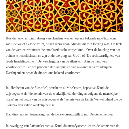
Hoe dan ook, al-Kindi droeg verscheidene werken op aan bekende moe’tazilieten,
zoals de kalief al-Moe’tasim, of aan diens zoon
Ahmad,
die zijn leerling was. De titels
van de werken resumeren het moe’tazilitische zorgenkind: ‘Over de knieling van het
buitenste hemellichaam en zijn onderwerping aan God’, of ‘De rechtvaardigheid van
Gods handelingen’ en ‘De weerlegging van de atheïsten’. Aan de hand van
voorbeelden zullen we proberen de standpunten van al-Kindi te verduidelijken.
Daarbij zullen bepaalde dingen ons bekend voorkomen.
In ‘Het begin van de filosofie’, gericht tot al-Moe’tasim, bepaalt al-Kindi de
wijsbegeerte als ‘de kennis van de werkelijkheid der dingen volgens de menselijke
norm’ en het begin van de wijsbegeerte als ‘kennis van de Eerste Werkelijkheid die de
Oorzaak van iedere werkelijkheid is’.
Dat klinkt als een toepassing van de Eerste Grondstelling uit ‘De Geheime Leer’.
In navolging van Aristoteles stelt al-Kindi dat metafysische kennis de kennis van de