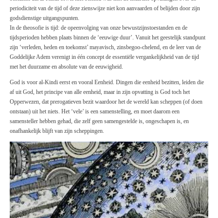
periodiciteit van de tijd of deze zienswijze niet kon aanvaarden of belijden door zijn
godsdienstige uitgangspunten.
In de theosofie is tijd: de opeenvolging van onze bewustzijnstoestanden en de
tijdsperioden hebben plaats binnen de ‘eeuwige duur’. Vanuit het geestelijk standpunt
zijn ‘verleden, heden en toekomst’ mayavisch, zinsbegoo-chelend, en de leer van de
Goddelijke Adem verenigt in één concept de essentiële vergankelijkheid van de tijd
met het duurzame en absolute van de eeuwigheid.
God is voor al-Kindi eerst en vooral Eenheid. Dingen die eenheid bezitten, leiden die
af uit God, het principe van alle eenheid, maar in zijn opvatting is God toch het
Opperwezen, dat prerogatieven bezit waardoor het de wereld kan scheppen (of doen
ontstaan) uit het niets. Het ‘vele’ is een samenstelling, en moet daarom een
samensteller hebben gehad, die zelf geen samengestelde is, ongeschapen is, en
onafhankelijk blijft van zijn scheppingen.