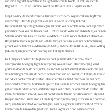
van 1951 zegt dat hij omstreeks 813 geboren werd te Koefa, in Irak, en stierf te
Bagdad ca. 873. In de ‘Summa’ wordt dat
Basra
ca. 810 - Bagdad ca. 872.
Majid
Fakhry, de meest recente auteur over wiens werk wij beschikken, blijft zeer
voorzichtig: ‘Over de jeugd van al-Kindi in Koefa is weinig bekend.’
Het schijnt dat hij werd geboren tegen het einde van de achtste eeuw, toen zijn vader
gouverneur was van die Iraakse stad. ’Het feit dat de vader van al-Kindi, Isjak ben-al-
Sabbah, onder drie kaliefen diende, al-Mahdi, en diens zonen al-Hadi en Haroen-al-
Rasj
id
(deze laatste regeerde van 786 tot 809) en dat onze al-Kindi de bescherming
genoot van de kaliefen al-Mamoen (813-833), al-Moe- tasim (833-842) en al-Wathiq
(842-847) schijnt eerder de datering van Fakhry te steunen.
De Omayaden hadden het blijkbaar zo bont gemaakt dat er in 719-720 een
ondergrondse beweging tegen hun regering was ontstaan. Deze beweging werd
gesteund door de sekte der sjiieten, die meende dat het kalifaat slechts toekwam aan
afstammelingen van Ali, de neef en schoonzoon van de Profeet, en
Fatima,
de vrouw
van Ali en dochter van de Profeet. Daar er echter niemand meer was die aan deze
voorwaarden voldeed, besloten de sjiieten hun steun te verlenen aan de beweging ten
gunste van de Abbassieden, afstammelingen
van Abbas,
de oom van de Profeet. De
imam, Mohammed ibn-Ali, was het hoofd van de familie der Abbassieden. Hij zond
Hayyan en Aboe Ikrima erop uit om hulp voor zijn beweging te zoeken in Khorassan,
en zij vonden inderdaad veel aanhangers, daar de algemene ontevredenheid over de
tirannie van de Omayaden groot was. Toen Hayyan en Aboe Ikrima werden