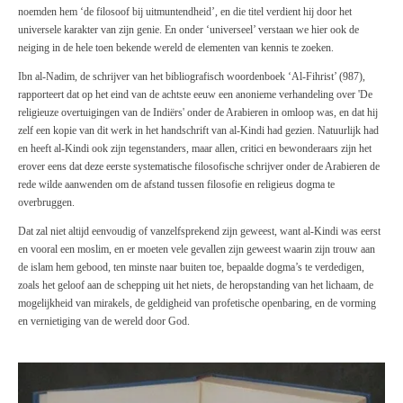
noemden hem ‘de filosoof bij uitmuntendheid’, en die titel verdient hij door het
universele karakter van zijn genie. En onder ‘universeel’ verstaan we hier ook de
neiging in de hele toen bekende wereld de elementen van kennis te zoeken.
Ibn al-Nadim, de schrijver van het bibliografisch woordenboek ‘Al-Fihrist’ (987),
rapporteert dat op het eind van de achtste eeuw een anonieme verhandeling over 'De
religieuze overtuigingen van de Indiërs' onder de Arabieren in omloop was, en dat hij
zelf een kopie van dit werk in het handschrift van al-Kindi had gezien. Natuurlijk had
en heeft al-Kindi ook zijn tegenstanders, maar allen, critici en bewonderaars zijn het
erover eens dat deze eerste systematische filosofische schrijver onder de Arabieren de
rede wilde aanwenden om de afstand tussen filosofie en religieus dogma te
overbruggen.
Dat zal niet altijd eenvoudig of vanzelfsprekend zijn geweest, want al-Kindi was eerst
en vooral een moslim, en er moeten vele gevallen zijn geweest waarin zijn trouw aan
de islam hem gebood, ten minste naar buiten toe, bepaalde dogma’s te verdedigen,
zoals het geloof aan de schepping uit het niets, de heropstanding van het lichaam, de
mogelijkheid van mirakels, de geldigheid van profetische openbaring, en de vorming
en vernietiging van de wereld door God.