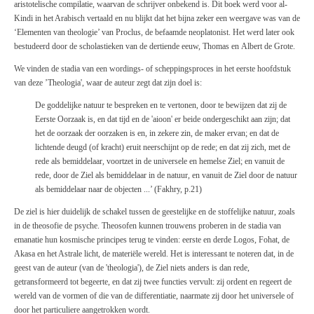
aristotelische compilatie, waarvan de schrijver onbekend is. Dit boek werd voor al-
Kindi in het Arabisch vertaald en nu blijkt dat het bijna zeker een weergave was van de
‘Elementen van theologie’ van Proclus, de befaamde neoplatonist. Het werd later ook
bestudeerd door de scholastieken van de dertiende eeuw, Thomas en
Albert
de Grote.
We vinden de stadia van een
wordings-
of scheppingsproces in het eerste hoofdstuk
van deze ’Theologia', waar de auteur zegt dat zijn doel is:
De goddelijke natuur te bespreken en te vertonen, door te bewijzen dat zij de
Eerste Oorzaak is, en dat tijd en de 'aioon' er beide ondergeschikt aan zijn; dat
het de oorzaak der oorzaken is en, in zekere zin, de maker ervan; en dat de
lichtende deugd (of kracht) eruit neerschijnt op de rede; en dat zij zich, met de
rede als bemiddelaar, voortzet in de universele en hemelse Ziel; en vanuit de
rede, door de Ziel als bemiddelaar in de natuur, en vanuit de Ziel door de natuur
als bemiddelaar naar de objecten ...’ (Fakhry, p.21)
De ziel is hier duidelijk de schakel tussen de geestelijke en de stoffelijke natuur, zoals
in de theosofie de psyche. Theosofen kunnen trouwens proberen in de stadia van
emanatie hun kosmische principes terug te vinden: eerste en derde Logos, Fohat, de
Akasa en het Astrale licht, de materiële wereld. Het is interessant te noteren dat, in de
geest van de auteur (van de 'theologia'), de Ziel niets anders is dan rede,
getransformeerd tot begeerte, en dat zij twee functies vervult: zij ordent en regeert de
wereld van de vormen of die van de differentiatie, naarmate zij door het universele of
door het particuliere aangetrokken wordt.