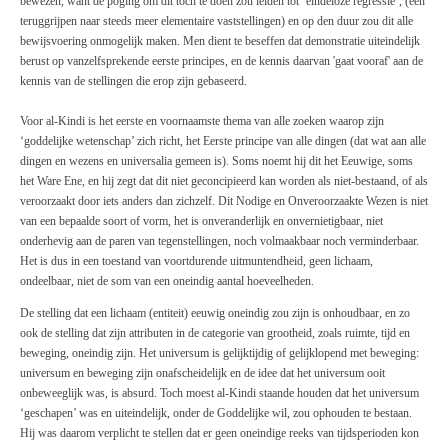
bewezen, want de poging om dit toch te doen zou leiden tot ‘eindeloze regressie’, (een
teruggrijpen naar steeds meer elementaire vaststellingen) en op den duur zou dit alle
bewijsvoering onmogelijk maken. Men dient te beseffen dat demonstratie uiteindelijk
berust op vanzelfsprekende eerste principes, en de kennis daarvan 'gaat vooraf' aan de
kennis van de stellingen die erop zijn gebaseerd.
Voor al-Kindi is het eerste en voornaamste thema van alle zoeken waarop zijn
‘goddelijke wetenschap’ zich richt, het Eerste principe van alle dingen (dat wat aan alle
dingen en wezens en universalia gemeen is). Soms noemt hij dit het Eeuwige, soms
het Ware Ene, en hij zegt dat dit niet geconcipieerd kan worden als niet-bestaand, of als
veroorzaakt door iets anders dan zichzelf. Dit Nodige en Onveroorzaakte Wezen is niet
van een bepaalde soort of vorm, het is onveranderlijk en onvernietigbaar, niet
onderhevig aan de paren van tegenstellingen, noch volmaakbaar noch verminderbaar.
Het is dus in een toestand van voortdurende uitmuntendheid, geen lichaam,
ondeelbaar, niet de som van een oneindig aantal hoeveelheden.
De stelling dat een lichaam (entiteit) eeuwig oneindig zou zijn is onhoudbaar, en zo
ook de stelling dat zijn attributen in de categorie van grootheid, zoals ruimte, tijd en
beweging, oneindig zijn. Het universum is gelijktijdig of gelijklopend met beweging:
universum en beweging zijn onafscheidelijk en de idee dat het universum ooit
onbeweeglijk was, is absurd. Toch moest al-Kindi staande houden dat het universum
‘geschapen’ was en uiteindelijk, onder de Goddelijke wil, zou ophouden te bestaan.
Hij was daarom verplicht te stellen dat er geen oneindige reeks van tijdsperioden kon