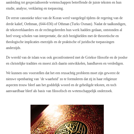
aanleiding tot gespecialiseerde wetenschappen betreffende de juiste teksten en hun
studie, analyse, verklaring en toepassing.
De eerste canonieke tekst van de Koran werd vastgelegd tijdens de regering van de
derde kalief, Oethman, (644-656) of Othman (Turks Osman). Nadat de taalkundigen,
de tekstverklaarders en de rechtsgeleerden hun werk hadden gedaan, ontstonden al
heel vroeg scholen van interpretatie, die zich bezighielden met de theoretische en
theologische implicaties enerzijds en de praktische of juridische toepassingen
anderzijds.
De wereld van de islam was ook geconfronteerd met de Griekse filosofie en de joodse
en christelijke tradities en moest zich daarin ontwikkelen, handhaven en verdedigen.
We kunnen ons voorstellen dat het een reusachtig probleem moet zijn geweest de
nieuwe openbaring van ‘de waarheid’ zo te formuleren dat zij in haar religieuze
aspecten trouw bleef aan het goddelijk woord en de geheiligde teksten, en toch
aanvaardbaar bleef als basis van filosofisch en wetenschappelijk onderzoek.