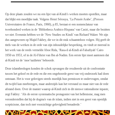
Op deze plaats zouden we nu een lijst van al-Kindi’s werken moeten opstellen, maar
dat blijkt een moeilijke taak. Volgens
Henri
Sérouya, ‘La Pensée Arabe’,
(Presses
Uni
versi
tai
res
de
France,
Paris, 1960), p.85, bestaat er een nomenclatuur van
tweehonderd werken in de
‘Bibliotheca
Arabico-Hispana’ van Casiri, maar die bezitten
we niet. Evenmin hebben we de ‘New Studies
on Kindi’ van Richard
Walzer. We zijn
dus aangewezen op
Majid
Fakhry, die we in dit stuk schaamteloos volgen. Hij geeft de
titels van de werken in de orde van zijn inhoudelijke bespreking, en vindt ze meestal in
het werk van de reeds vermelde Aboe Rida, ‘Rasa-il al-Kindi al-Falsafiyah’ Cairo
1950 en 1953, of in de Al-Fihrist van Ibn al-Nadim. Een eerste lijst moet aantonen dat
al-Kindi tot de ‘moe’tazilieten’ behoorde.
Deze islamtheologen konden de schok opvangen die resulteerde uit de confrontatie
tussen het geloof en de rede en die een ongehoorde geest van vrij onderzoek had doen
ontstaan. Het is voor gelovigen steeds moeilijk hun premissen te ondervragen, omdat
dit twijfel kan meebrengen, maar anderzijds kan het verstand zo maar niet van de rede
afstand doen. Over de manier waarop al-Kindi zich in dit nieuwe rationalisme inpaste,
zegt Fakhry: ‘Als de eerste systematische protagonist van het hellenisme, mag men
veronderstellen dat hij de dogma's van de islam, indien niet in een geest van openlijk
scepticisme, dan toch met voorzichtige gelovigheid benaderde.’