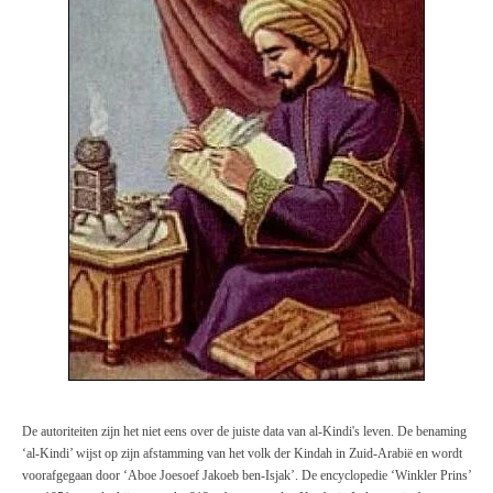
De autoriteiten zijn het niet eens over de juiste data van al-Kindi's leven. De benaming
‘al-Kindi’ wijst op zijn afstamming van het volk der Kindah in Zuid-Arabië en wordt
voorafgegaan door ‘Aboe Joesoef Jakoeb ben-Isjak’. De encyclopedie
‘Winkler
Prins’