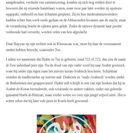
aangehouden, verdacht van samenzwering, konden zij zich nog redden door te
beweren dat zij reizende handelaars waren, maar twee jaar later werden zij opnieuw
opgepakt, onthoofd en hun lichamen gespietst. Zij en hun medesamenzweerders
hadden echter hun werk reeds gedaan en de Abbassieden kwamen aan de macht, maar
de verandering bracht de sjiieten geen geluk. Zodra de nieuwe dynastie haar positie
voldoende had versterkt, werden velen van hen afgeslacht.
Daar Hayyan op zijn tochten ook in Khorassan was, moet hij daar de voornaamste
steden hebben bezocht, waaronder Tus.
I ndien we aannemen dat Djabir in Tus is geboren, rond 721 of 722, dan zou de naam
al-Tusi inderdaad juist zijn. Na de dood van zijn vader werd hij naar Arabië gestuurd,
waar hij onder zijn eigen stam het zuivere koran-Arabisch kon leren. Schijnbaar
stonden de intellectuelen op zuivere taal. Dialecten en ‘s
tads-
Arabisch’ werden onder
de Bedoeïenen niet geapprecieerd. Djabir zelf schrijft in een van zijn boeken dat hij in
Arabië de Koran bestudeerde, ook wiskunde en andere vakken, onder een geleerde
genaamd Harbi al-Himyari, maar verder weten we over zijn jeugd vrijwel niets. Het is
echter zeker dat hij later vele jaren in Koefa heeft gewoond.