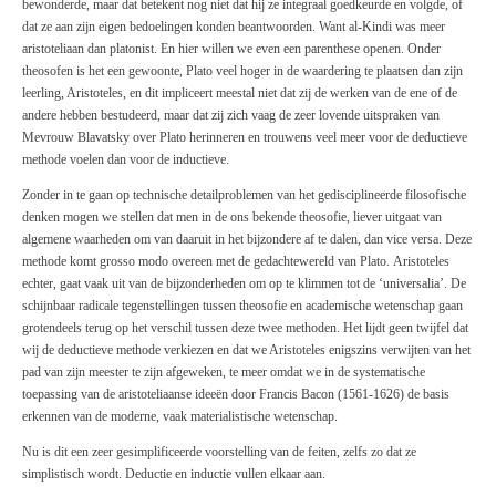
bewonderde, maar dat betekent nog niet dat hij ze integraal goedkeurde en volgde, of
dat ze aan zijn eigen bedoelingen konden beantwoorden. Want al-Kindi was meer
aristoteliaan dan platonist. En hier willen we even een parenthese openen. Onder
theosofen is het een gewoonte,
Plato
veel hoger in de waardering te plaatsen dan zijn
leerling, Aristoteles, en dit impliceert meestal niet dat zij de werken van de ene of de
andere hebben bestudeerd, maar dat zij zich vaag de zeer lovende uitspraken van
Mevrouw Blavatsky
over Plato
herinneren en trouwens veel meer voor de deductieve
methode voelen dan voor de inductieve.
Zonder in te gaan op technische detailproblemen van het gedisciplineerde filosofische
denken mogen we stellen dat men in de ons bekende theosofie, liever uitgaat van
algemene waarheden om van daaruit in het bijzondere af te dalen, dan
vice versa.
Deze
methode komt grosso modo overeen met de gedachtewereld
van Plato.
Aristoteles
echter, gaat vaak uit van de bijzonderheden om op te klimmen tot de ‘universalia’. De
schijnbaar radicale tegenstellingen tussen theosofie en academische wetenschap gaan
grotendeels terug op het verschil tussen deze twee methoden. Het lijdt geen twijfel dat
wij de deductieve methode verkiezen en dat we Aristoteles enigszins verwijten van het
pad van zijn meester te zijn afgeweken, te meer omdat we in de systematische
toepassing van de aristoteliaanse ideeën door
Francis
Bacon (1561-1626) de basis
erkennen van de moderne, vaak materialistische wetenschap.
Nu is dit een zeer gesimplificeerde voorstelling van de feiten, zelfs zo dat ze
simplistisch wordt. Deductie en inductie vullen elkaar aan.