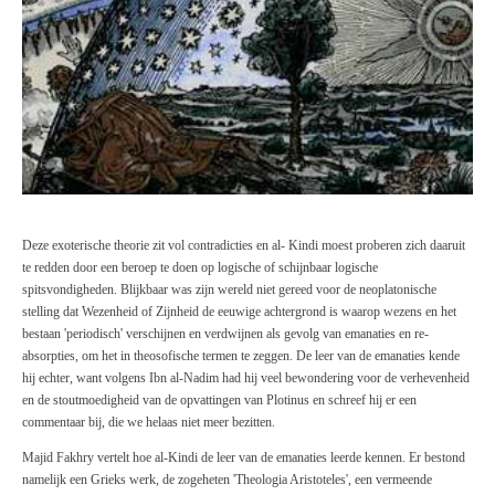
Deze exoterische theorie zit vol contradicties en al- Kindi moest proberen zich daaruit
te redden door een beroep te doen op logische of schijnbaar logische
spitsvondigheden. Blijkbaar was zijn wereld niet gereed voor de neoplatonische
stelling dat Wezenheid of Zijnheid de eeuwige achtergrond is waarop wezens en het
bestaan 'periodisch' verschijnen en verdwijnen als gevolg van emanaties en re-
absorpties, om het in theosofische termen te zeggen. De leer van de emanaties kende
hij echter, want volgens Ibn al-Nadim had hij veel bewondering voor de verhevenheid
en de stoutmoedigheid van de opvattingen
van Plotinus
en schreef hij er een
commentaar bij, die we helaas niet meer bezitten.
Majid
Fakhry vertelt hoe al-Kindi de leer van de emanaties leerde kennen. Er bestond
namelijk een Grieks werk, de zogeheten 'Theologia Aristoteles', een vermeende