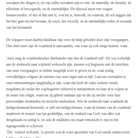
oorzaken der dingen is, en van zulke oorzaken zijn er vier: de materiële, de formele, de
efficiënte of bewegende, en de uiteindelijke. De filosoof moet vier vragen
beantwoorden: of iets al dan niet is, wat het is, hetwelk, en waarom; dit wil zeggen dat
het hier gaat om het bestaan, de soort, het verschil, en de uiteindelijke reden of oorzaak
van het bestaande.
De wijsgeer moet daarbij dankbaar zijn voor de hulp geboden door zijn voorgangers.
Ons doel moet zijn de waarheid te aanvaarden, van waar zij ook moge komen, want
‘niets mag de waarheidzoeker dierbaarder zijn dan de waarheid zelf. Als wij werkelijk
aan de zoektocht naar wijsheid verknocht zijn, moeten wij beginnen met de inzichten
van onze voorgangers zo helder mogelijk weer te geven en ze, waar nodig,
vervolledigen volgens de normen van onze eigen taal en tijd. Laat ons vermijden in
onze uiteenzettingen langdradig te zijn, want dat heeft de valse zoekers steeds
toegelaten de studie der wijsbegeerte verkeerd te interpreteren en haar af te wijzen in
de naam van religie, waarvan zij geheel ontdaan zijn en die zij slechts voor hun
persoonlijke doeleinden en eerzucht misbruiken. Wie de zoektocht naar waarheid als
heiligschennend kenmerkt, is zelf een heiligschenner, want de kennis van de waarheid
impliceert de kennis van het goddelijke, van de eenheid van God, van alles wat
deugdzaam en nuttig is, en ook de middelen om eraan verknocht te zijn en het
tegengestelde te schuwen.
’Dit,’ schreef al-Kindi, ‘is precies wat de ware apostelen van God steeds onderwezen