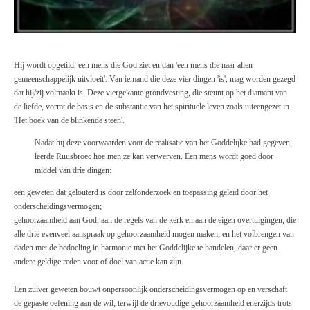
Hij wordt opgetild, een mens die God ziet en dan 'een mens die naar allen
gemeenschappelijk uitvloeit'. Van iemand die deze vier dingen 'is', mag worden gezegd
dat hij/zij volmaakt is. Deze viergekante grondvesting, die steunt op het diamant van
de liefde, vormt de basis en de substantie van het spirituele leven zoals uiteengezet in
'Het boek van de blinkende steen'.
Nadat hij deze voorwaarden voor de realisatie van het Goddelijke had gegeven,
leerde Ruusbroec hoe men ze kan verwerven. Een mens wordt goed door
middel van drie dingen:
een geweten dat gelouterd is door zelfonderzoek en toepassing geleid door het
onderscheidingsvermogen;
gehoorzaamheid aan God, aan de regels van de kerk en aan de eigen overtuigingen, die
alle drie evenveel aanspraak op gehoorzaamheid mogen maken; en het volbrengen van
daden met de bedoeling in harmonie met het Goddelijke te handelen, daar er geen
andere geldige reden voor of doel van actie kan zijn.
Een zuiver geweten bouwt onpersoonlijk onderscheidingsvermogen op en verschaft
de gepaste oefening aan de wil, terwijl de drievoudige gehoorzaamheid enerzijds trots