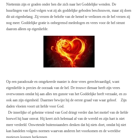
Niettemin zijn er graden onder hen die zich naar het Goddelijke wenden. De
huurlingen van God volgen wat zij als goddelijke geboden beschouwen, maar zij doen
dit uit eigenbelang. Zij vrezen de belofte van de hemel te verliezen en de hel vrezen zij
nog meer. Goddelijke gratie is onbegrensd mededogen en vrees voor de hel steunt
daarom alleen op eigenliefde.
Op een paradoxale en omgekeerde manier is deze vrees gerechtvaardigd, want
eigenliefde is precies de oorzaak van de hel. De trouwe dienaar heeft zijn vrees
overwonnen omdat hij aan alles ten gunste van het Goddelijke heeft verzaakt, en zo
ook aan zijn eigenheid. Daarmee bewijst hij de eerste graad van waar geloof.
Zijn
daden vloeien voort uit liefde voor God.
De innerlijke of geheime vriend van God dringt verder dan het motief van de liefde
hoewel hij haar omvat. Hij keert zich helemaal af van de wereld en zijn hart is niet
meer verdeeld. Onwetende buitenstaanders denken dat hij niets doet, omdat hij niet
kan handelen volgens normen waarvan anderen het voorkomen en de wereldse
motieven kunnen herkennen.