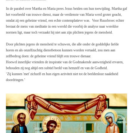
In de parabel over Martha en Maria prees Jezus beiden om hun toewijding. Martha gaf
het voorbeeld van trouwe dienst, maar de verdienste van Maria werd groter geacht,
omdat zij een geheime vriend, een echte contemplatieve was. Voor Ruusbroec echter
bestaat de mens van meditatie in een wereld die voorbij de analyse naar wereldse
normen ligt, maar toch verzaakt hij niet aan zijn plichten jegens de mensheid.
Door plichten jegens de mensheid te schuwen, die alle onder de goddelijke liefde
horen en als onzelfzuchtig dienstbetoon kunnen worden vertaald, zou men aan
zelfbedrog doen: de geheime vriend blijft een trouwe dienaar.
Hoewel innerlijke vrienden de inspiratie van de Godmakende aanwezigheid ervaren,
behouden zij nog altijd een subtiel beeld van hemzelf en van de Godheid.
‘Zij kunnen 'met' zichzelf en hun eigen activiteit niet tot de beeldenloze naaktheid
doordringen.’