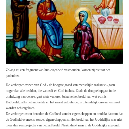
Zolang zij een
fragment
van hun eigenheid vasthouden, komen zij niet tot het
padenloze.
De verborgen zonen van God - de hoogste graad van menselijke realisatie - gaan
hoger dan alle beelden, die van zelf en God incluis. Zoals de druppel opgaat in de
omhelzing van de
zee,
gaat niets verloren behalve het beeld van wat echt
is.
Dat beeld, zelfs het subtielste en het meest gelouterde,
is
uiteindelijk onwaar en moet
worden achtergelaten.
De verborgen zoon benadert de Godheid zonder eigenschappen en ontdekt daarom dat
de Godheid eveneens zonder eigenschappen
is.
Het beeld van het Goddelijke was niet
meer dan een projectie van het zelfbeeld. Naakt duikt men in de Goddelijke afgrond,