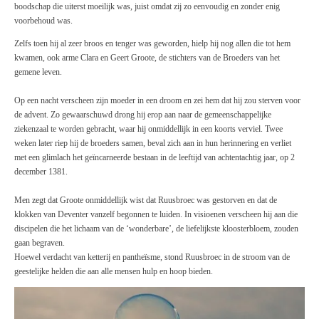
boodschap die uiterst moeilijk was, juist omdat zij zo eenvoudig en zonder enig
voorbehoud was.
Zelfs toen hij al zeer broos en tenger was geworden, hielp hij nog allen die tot hem
kwamen, ook arme Clara en Geert Groote, de stichters van de Broeders van het
gemene leven.
Op een nacht verscheen zijn moeder in een droom en zei hem dat hij zou sterven voor
de advent. Zo gewaarschuwd drong hij erop aan naar de gemeenschappelijke
ziekenzaal te worden gebracht, waar hij onmiddellijk in een koorts verviel. Twee
weken later riep hij de broeders samen, beval zich aan in hun herinnering en verliet
met een glimlach het geïncarneerde bestaan in de leeftijd van achtentachtig jaar, op 2
december 1381.
Men zegt dat Groote onmiddellijk wist dat Ruusbroec was gestorven en dat de
klokken van Deventer vanzelf begonnen te luiden. In visioenen verscheen hij aan die
discipelen die het lichaam van de ‘wonderbare’, de liefelijkste kloosterbloem, zouden
gaan begraven.
Hoewel verdacht van ketterij en pantheïsme, stond Ruusbroec in de stroom van de
geestelijke helden die aan alle mensen hulp en hoop bieden.