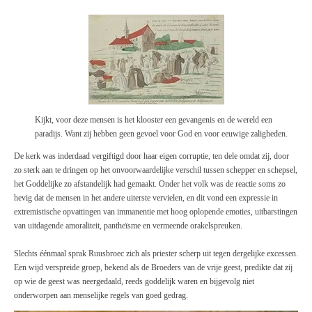
Kijkt, voor deze mensen is het klooster een gevangenis en de wereld een
paradijs. Want zij hebben geen gevoel voor God en voor eeuwige zaligheden.
De kerk was inderdaad vergiftigd door haar eigen corruptie, ten dele omdat zij, door
zo sterk aan te dringen op het onvoorwaardelijke verschil tussen schepper en schepsel,
het Goddelijke zo afstandelijk had gemaakt. Onder het volk was de reactie soms zo
hevig dat de mensen in het andere uiterste vervielen, en dit vond een expressie in
extremistische opvattingen van immanentie met hoog oplopende emoties, uitbarstingen
van uitdagende amoraliteit, pantheïsme en vermeende orakelspreuken.
Slechts éénmaal sprak Ruusbroec zich als priester scherp uit tegen dergelijke excessen.
Een wijd verspreide groep, bekend als de Broeders van de vrije geest, predikte dat zij
op wie de geest was neergedaald, reeds goddelijk waren en bijgevolg niet
onderworpen aan menselijke regels van goed gedrag.