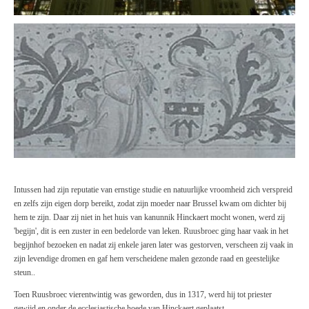
Intussen had zijn reputatie van ernstige studie en natuurlijke vroomheid zich verspreid
en zelfs zijn eigen dorp bereikt, zodat zijn moeder naar Brussel kwam om dichter bij
hem te zijn. Daar zij niet in het huis van kanunnik Hinckaert mocht wonen, werd zij
'begijn', dit is een zuster in een bedelorde van leken. Ruusbroec ging haar vaak in het
begijnhof bezoeken en nadat zij enkele jaren later was gestorven, verscheen zij vaak in
zijn levendige dromen en gaf hem verscheidene malen gezonde raad en geestelijke
steun..
Toen Ruusbroec vierentwintig was geworden, dus in 1317, werd hij tot priester
gewijd en onder de ecclesiastische hoede van Hinckaert geplaatst.