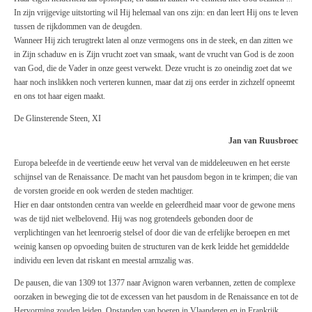
In zijn vrijgevige uitstorting wil Hij helemaal van ons zijn: en dan leert Hij ons te leven
tussen de rijkdommen van de deugden.
Wanneer Hij zich terugtrekt laten al onze vermogens ons in de steek, en dan zitten we
in Zijn schaduw en is Zijn vrucht zoet van smaak, want de vrucht van God is de zoon
van God, die de Vader in onze geest verwekt. Deze vrucht is zo oneindig zoet dat we
haar noch inslikken noch verteren kunnen, maar dat zij ons eerder in zichzelf opneemt
en ons tot haar eigen maakt.
De Glinsterende Steen, XI
Jan van Ruusbroec
Europa beleefde in de veertiende eeuw het verval van de middeleeuwen en het eerste
schijnsel van de Renaissance. De macht van het pausdom begon in te krimpen; die van
de vorsten groeide en ook werden de steden machtiger.
Hier en daar ontstonden centra van weelde en geleerdheid maar voor de gewone mens
was de tijd niet welbelovend. Hij was nog grotendeels gebonden door de
verplichtingen van het leenroerig stelsel of door die van de erfelijke beroepen en met
weinig kansen op opvoeding buiten de structuren van de kerk leidde het gemiddelde
individu een leven dat riskant en meestal armzalig was.
De pausen, die van 1309 tot 1377 naar Avignon waren verbannen, zetten de complexe
oorzaken in beweging die tot de excessen van het pausdom in de Renaissance en tot de
Hervorming zouden leiden. Opstanden van boeren in Vlaanderen en in Frankrijk