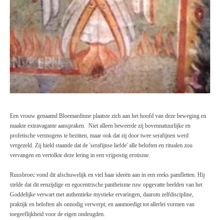
Een vrouw genaamd Bloemardinne plaatste zich aan het hoofd van deze beweging en
maakte extravagante aanspraken. Niet alleen beweerde zij bovennatuurlijke en
profetische vermogens te bezitten, maar ook dat zij door twee serafijnen werd
vergezeld. Zij hield staande dat de 'serafijnse liefde' alle beloften en ritualen zou
vervangen en vertolkte deze lering in een vrijpostig erotisme.
Ruusbroec vond dit afschuwelijk en viel haar ideeën aan in een reeks pamfletten. Hij
stelde dat dit eenzijdige en egocentrische pantheïsme ruw opgevatte beelden van het
Goddelijke verwart met authentieke mystieke ervaringen, daarom zelfdiscipline,
praktijk en beloften als onnodig verwerpt, en aanmoedigt tot allerlei vormen van
toegeeflijkheid voor de eigen ondeugden.