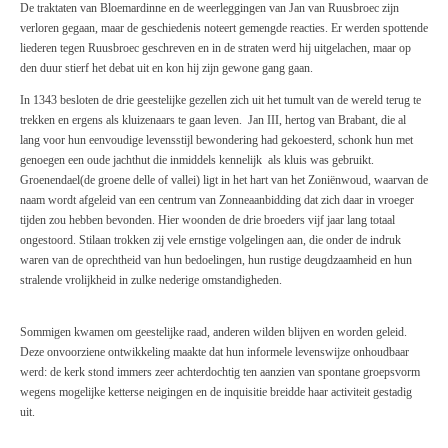
De traktaten van Bloemardinne en de weerleggingen van Jan van Ruusbroec zijn
verloren gegaan, maar de geschiedenis noteert gemengde reacties. Er werden spottende
liederen tegen Ruusbroec geschreven en in de straten werd hij uitgelachen, maar op
den duur stierf het debat uit en kon hij zijn gewone gang gaan.
In 1343 besloten de drie geestelijke gezellen zich uit het tumult van de wereld terug te
trekken en ergens als kluizenaars te gaan leven. Jan III, hertog van Brabant, die al
lang voor hun eenvoudige levensstijl bewondering had gekoesterd, schonk hun met
genoegen een oude jachthut die inmiddels kennelijk als kluis was gebruikt.
Groenendael(de groene delle of vallei) ligt in het hart van het Zoniënwoud, waarvan de
naam wordt afgeleid van een centrum van Zonneaanbidding dat zich daar in vroeger
tijden zou hebben bevonden. Hier woonden de drie broeders vijf jaar lang totaal
ongestoord. Stilaan trokken zij vele ernstige volgelingen aan, die onder de indruk
waren van de oprechtheid van hun bedoelingen, hun rustige deugdzaamheid en hun
stralende vrolijkheid in zulke nederige omstandigheden.
Sommigen kwamen om geestelijke raad, anderen wilden blijven en worden geleid.
Deze onvoorziene ontwikkeling maakte dat hun informele levenswijze onhoudbaar
werd: de kerk stond immers zeer achterdochtig ten aanzien van spontane groepsvorm
wegens mogelijke ketterse neigingen en de inquisitie breidde haar activiteit gestadig
uit.