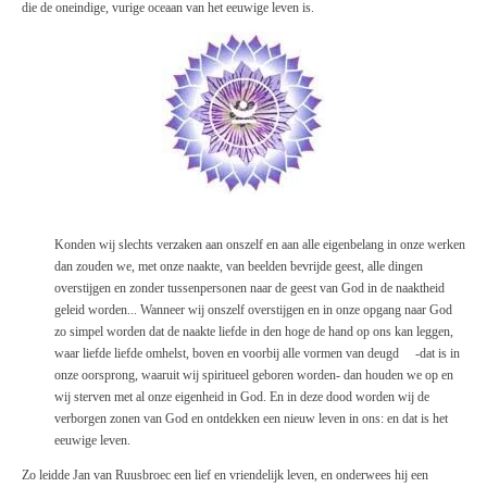
die de oneindige, vurige oceaan van het eeuwige leven
is.
Konden wij slechts verzaken aan onszelf en aan alle eigenbelang in onze werken
dan zouden we, met
onze naakte, van beelden bevrijde
geest,
alle dingen
overstijgen en zonder tussenpersonen naar de geest van God in de naaktheid
geleid worden... Wanneer wij onszelf overstijgen en in onze opgang naar God
zo simpel worden dat de naakte liefde in den hoge de
hand op
ons kan leggen,
waar liefde liefde omhelst, boven en voorbij alle vormen van deugd -dat
is
in
onze oorsprong, waaruit wij spiritueel geboren worden- dan houden
we op
en
wij sterven
met
al onze eigenheid in God. En in deze dood worden wij de
verborgen zonen van God en ontdekken een nieuw leven in ons: en dat
is
het
eeuwige leven.
Zo leidde Jan van Ruusbroec een lief en vriendelijk leven, en onderwees hij een