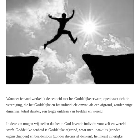
Wanneer iemand werkelijk de eenheid met het Goddelijke ervaart, openbaart zich de
vereniging, die het Goddelijke en het individuele omvat, als een afgrond, zonder enige
dimensie, totaal duister, een leegte ontdaan van beelden en wereld.
In deze zin mogen wij stellen dat het in God levende individu voor zelf en wereld
sterft. Goddelijke eenheid is Goddelijke afgrond, waar men ‘naakt’ is (zonder
eigenschappen) en beeldenloos (zonder discursief denken), het meest innerlijke