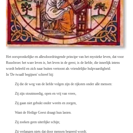
Het oorspronkelijke en allesdoordringende principe van het mystieke leven, dat voor
Ruusbroec het ware leven is, het leven in de geest, is de liefde, die innerlijk intens
wordt beleefd en zich naar buiten vertoont als vriendelijke hulpvaardigheid.
In 'De twaalf begijnen' schreef hij:
Zij die de weg van de liefde volgen zijn de rijksten onder alle mensen:
Zij zijn stoutmoedig, open en vrij van vrees,
Zij gaan niet gebukt onder weeën en zorgen,
Want de Heilige Geest draagt hun lasten.
Zij zoeken geen uiterlijke schijn;
Zij verlangen niets dat door mensen begeerd wordt;