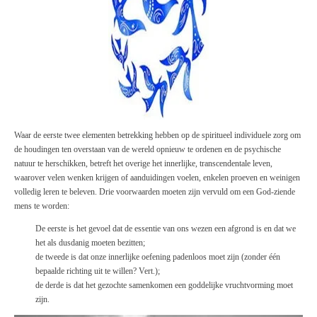
Waar
de
eerste twee elementen betrekking hebben op
de
spiritueel individuele zorg om
de
houdingen ten overstaan van
de
wereld opnieuw te ordenen en
de psychische
natuur te herschikken, betreft het overige het innerlijke, transcendentale leven,
waarover velen wenken krijgen of aanduidingen voelen, enkelen proeven en
weinigen
volledig leren te beleven. Drie voorwaarden moeten zijn vervuld om een God-ziende
mens te
worden:
De
eerste is het gevoel dat
de
essentie van ons wezen een afgrond is en dat we
het
als
dusdanig moeten bezitten;
de
tweede is dat onze innerlijke oefening padenloos moet zijn (zonder één
bepaalde richting
uit
te
willen
? Vert.);
de
derde is dat het
gezochte
samenkomen een goddelijke vruchtvorming moet
zijn.