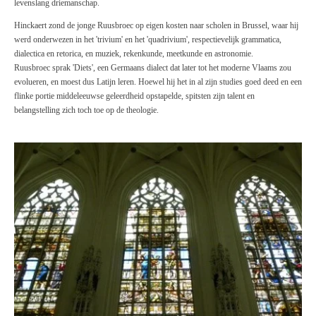
levenslang driemanschap.
Hinckaert zond de jonge Ruusbroec op eigen kosten naar scholen in Brussel, waar hij
werd onderwezen in het 'trivium' en het 'quadrivium', respectievelijk grammatica,
dialectica en retorica, en muziek, rekenkunde, meetkunde en astronomie.
Ruusbroec sprak 'Diets', een Germaans dialect dat later tot het moderne Vlaams zou
evolueren, en moest dus Latijn leren. Hoewel hij het in al zijn studies goed deed en een
flinke portie middeleeuwse geleerdheid opstapelde, spitsten zijn talent en
belangstelling zich toch toe op de theologie.