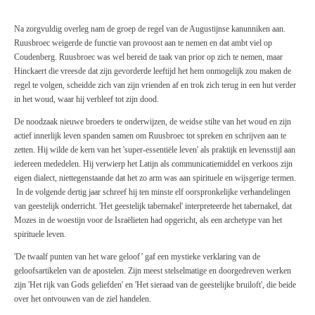
Na zorgvuldig overleg nam de groep de regel van de Augustijnse kanunniken aan.
Ruusbroec weigerde de functie van provoost aan te nemen en dat ambt viel op
Coudenberg. Ruusbroec was wel bereid de taak van prior op zich te nemen, maar
Hinckaert die vreesde dat zijn gevorderde leeftijd het hem onmogelijk zou maken de
regel te volgen, scheidde zich van zijn vrienden af en trok zich terug in een hut verder
in het woud, waar hij verbleef tot zijn dood.
De noodzaak nieuwe broeders te onderwijzen, de weidse stilte van het woud en zijn
actief innerlijk leven spanden samen om Ruusbroec tot spreken en schrijven aan te
zetten. Hij wilde de kern van het 'super-essentiële leven' als praktijk en levensstijl aan
iedereen mededelen. Hij verwierp het Latijn als communicatiemiddel en verkoos zijn
eigen dialect, niettegenstaande dat het zo arm was aan spirituele en wijsgerige termen.
In de volgende dertig jaar schreef hij ten minste elf oorspronkelijke verhandelingen
van geestelijk onderricht. 'Het geestelijk tabernakel' interpreteerde het tabernakel, dat
Mozes in de woestijn voor de Israëlieten had opgericht, als een archetype van het
spirituele leven.
'De twaalf punten van het ware geloof’ gaf een mystieke verklaring van de
geloofsartikelen van de apostelen. Zijn meest stelselmatige en doorgedreven werken
zijn 'Het rijk van Gods geliefden' en 'Het sieraad van de geestelijke bruiloft', die beide
over het ontvouwen van de ziel handelen.