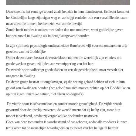
Deze steen is het eeuwige woord zoals het zich in hem manifesteert. Eenieder komt tot
het Goddelijke langs zijn eigen weg en zo krijgt eenieder ook een verschillende naam
maar allen die komen, hebben zich van zonde bevrijd.
Zonde heeft minder te maken met daden dan met motieven, want goddelijke gaven
kunnen zowel in dwaling als in deugd aangewend worden.
In zijn spirituele psychologie onderscheidde Ruusbroec vijf soorten zondaren en drie
gezellen van het Goddelijke.
Onder de zondaren bestaat de eerste klasse uit hen die wereldlijk zijn en niets om
goede werken geven; zij lijden aan versnippering van het hart.
De tweede soort volbrengt goede daden en eert de gerechtigheid, maar vervalt niet
ongaarne in dwaling.
De derde groep bestaat uit ongelovigen, zij die weinig geloof hebben of zich in hun
geloof aan dwalingen houden (het geloof zou zich moeten richten op het Goddelijke en
op hun eigen innerlijke natuur, niet alleen op dogma's).
De vierde soort is schaamteloos en zonder morele gevoeligheid. De vijfde wordt
gevormd door de uiterlijk zuiveren; de wereld meent dat zij heilig zijn, maar hun
motief is verkeerd, omdat zij vergankelijke doeleinden nastreven.
Geen van deze toestanden is voorbestemd of aangeboren, zodat alle zondaars kunnen
terugkeren tot de menselijke waardigheid en tot besef van het heilige in henzelf.