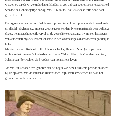
werden op wrede wijze onderdrukt. Midden in een tijd van economische onzekerheid
woedde de Honderdjarige oorlog; van 1347 tot in 1453 eiste de zwarte dood haar
gruwelijke tol.
De organisatie van de kerk faalde keer op keer, terwijl corruptie weelderig woekerde
en allerlei religieuze extremisten groot succes kenden. Niettegenstaande deze politieke
chaos, het maatschappelijk verval en de geestelijke ontaarding, kwam een herrijzenis
van authentiek mystiek inzicht tot stand in een waarachtige constellatie van geestelijke
lichten:
Meister Eckhart, Richard Rolle, Johannes Tauler, Heinrich Suso (schrijver van 'De
wolk van het onweten'), Catharina van Siena, Walter Hilton, de Vrienden van God,
Juliana van Norwich en de Broeders van het gemene leven.
Jan van Ruusbroec werd geboren aan het begin van deze turbulente periode en stierf
bij de opkomst van de Italiaanse Renaissance. Zijn leven strekte zich uit over het
grootste gedeelte van de eeuw.