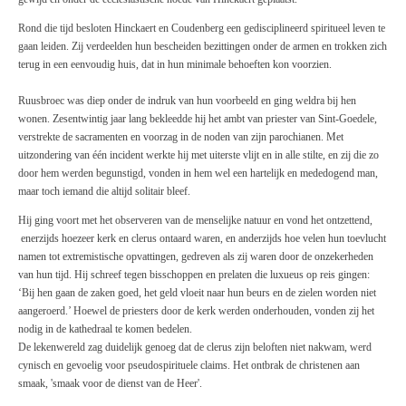
Rond die tijd besloten Hinckaert en Coudenberg een gedisciplineerd spiritueel leven te
gaan leiden. Zij verdeelden hun bescheiden bezittingen onder de armen en trokken zich
terug in een eenvoudig huis, dat in hun minimale behoeften kon voorzien.
Ruusbroec was diep onder de indruk van hun voorbeeld en ging weldra bij hen
wonen. Zesentwintig jaar lang bekleedde hij het ambt van priester van Sint-Goedele,
verstrekte de sacramenten en voorzag in de noden van zijn parochianen. Met
uitzondering van één incident werkte hij met uiterste vlijt en in alle stilte, en zij die zo
door hem werden begunstigd, vonden in hem wel een hartelijk en mededogend man,
maar toch iemand die altijd solitair bleef.
Hij ging voort met het observeren van de menselijke natuur en vond het ontzettend,
enerzijds hoezeer kerk en clerus ontaard waren, en anderzijds hoe velen hun toevlucht
namen tot extremistische opvattingen, gedreven als zij waren door de onzekerheden
van hun tijd. Hij schreef tegen bisschoppen en prelaten die luxueus op reis gingen:
‘Bij hen gaan de zaken goed, het geld vloeit naar hun beurs en de zielen worden niet
aangeroerd.’ Hoewel de priesters door de kerk werden onderhouden, vonden zij het
nodig in de kathedraal te komen bedelen.
De lekenwereld zag duidelijk genoeg dat de clerus zijn beloften niet nakwam, werd
cynisch en gevoelig voor pseudospirituele claims. Het ontbrak de christenen aan
smaak, 'smaak voor de dienst van de Heer'.