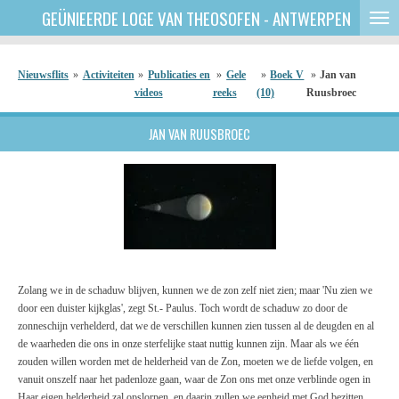
GEÜNIEERDE
LOGE VAN THEOSOFEN - ANTWERPEN
Ga
direct
naar
de
Nieuwsflits
»
Activiteiten
»
Publicaties en
»
Gele
»
Boek V
»
Jan van
hoofdinhoud
videos
reeks
(10)
Ruusbroec
JAN VAN RUUSBROEC
Zolang we in de schaduw blijven, kunnen we de zon zelf niet zien; maar 'Nu zien we
door een duister kijkglas', zegt St.- Paulus. Toch wordt de schaduw zo door de
zonneschijn verhelderd, dat we de verschillen kunnen zien tussen al de deugden en al
de waarheden die ons in onze sterfelijke staat nuttig kunnen zijn. Maar als we één
zouden willen worden met de helderheid van de Zon, moeten we de liefde volgen, en
vanuit onszelf naar het padenloze gaan, waar de Zon ons met onze verblinde ogen in
Haar eigen helderheid zal opslorpen, en daarin zullen we eenheid met God bezitten ...