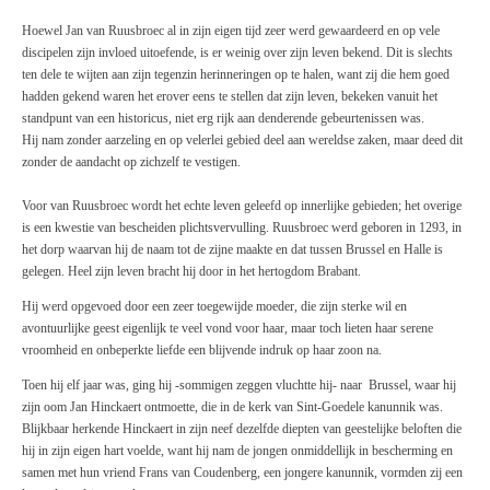
Hoewel Jan van Ruusbroec al in zijn eigen tijd zeer werd gewaardeerd en
op vele
discipelen zijn invloed uitoefende, is er weinig over zijn leven bekend. Dit is slechts
ten dele te wijten aan zijn tegenzin herinneringen op te halen, want zij die hem goed
hadden gekend waren het erover eens te stellen dat zijn leven, bekeken vanuit het
standpunt van een historicus, niet erg rijk aan denderende gebeurtenissen was.
Hij nam zonder aarzeling en op velerlei gebied deel aan wereldse zaken, maar deed dit
zonder de aandacht op zichzelf te vestigen.
Voor van Ruusbroec wordt het echte leven geleefd op innerlijke gebieden; het overige
is een kwestie van bescheiden plichtsvervulling. Ruusbroec werd geboren in 1293, in
het dorp waarvan hij de naam tot de zijne maakte en dat tussen Brussel en Halle is
gelegen. Heel zijn leven bracht hij door in het hertogdom Brabant.
Hij werd opgevoed door een zeer toegewijde moeder, die zijn sterke wil en
avontuurlijke geest eigenlijk te veel vond voor haar, maar toch lieten haar serene
vroomheid en onbeperkte liefde een blijvende indruk op haar zoon na.
Toen hij elf jaar was, ging hij -sommigen zeggen vluchtte hij- naar Brussel, waar hij
zijn oom Jan Hinckaert ontmoette, die in de kerk van Sint-Goedele kanunnik was.
Blijkbaar herkende Hinckaert in zijn neef dezelfde diepten van geestelijke beloften die
hij in zijn eigen hart voelde, want hij nam de jongen onmiddellijk in bescherming en
samen met hun vriend Frans van Coudenberg, een jongere kanunnik, vormden zij een