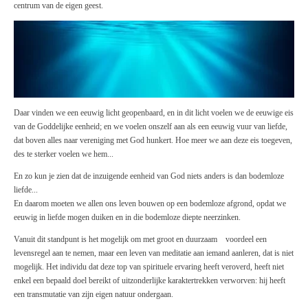
centrum van de eigen geest.
Daar vinden we een
eeuwig licht
geopenbaard, en in dit l
icht
voelen we
de
eeuwige eis
van
de
Goddelijke eenheid; en we voelen onszelf aan
als
een eeuwig vuur van liefde,
dat boven
alles
naar vereniging met God hunkert. Hoe meer we aan deze eis toegeven,
des te sterker voelen we hem...
En zo kun je zien dat de inzuigende eenheid van God niets anders is dan bodemloze
liefde...
En daarom moeten we allen ons leven bouwen op een bodemloze afgrond, opdat we
eeuwig in liefde mogen duiken en in die bodemloze diepte neerzinken.
Vanuit dit standpunt is het mogelijk om met groot en duurzaam voordeel een
levensregel aan te nemen, maar een leven van meditatie aan iemand aanleren, dat is niet
mogelijk. Het individu dat deze top van spirituele ervaring heeft veroverd, heeft niet
enkel een bepaald doel bereikt of uitzonderlijke karaktertrekken verworven: hij heeft
een transmutatie van zijn eigen natuur ondergaan.