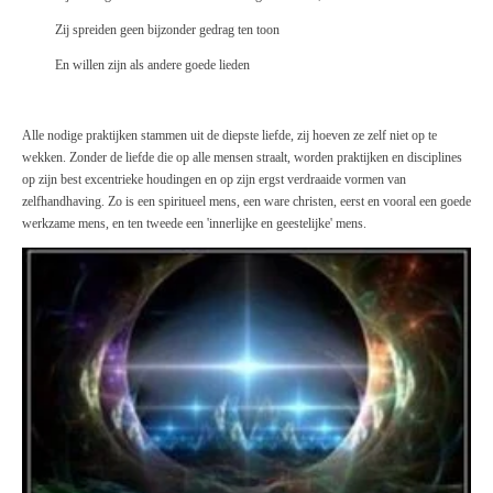
Zij spreiden geen bijzonder gedrag ten toon
En willen zijn als andere goede lieden
Alle nodige praktijken stammen uit de diepste liefde, zij hoeven ze zelf niet op te
wekken. Zonder de liefde die op alle mensen straalt, worden praktijken en disciplines
op zijn best excentrieke houdingen en op zijn ergst verdraaide vormen van
zelfhandhaving. Zo is een spiritueel mens, een ware christen, eerst en vooral een goede
werkzame mens, en ten tweede een 'innerlijke en geestelijke' mens.