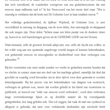
dan toch toereikend, de waarheden weergeven van een gedachtesysteem dat niet
eeuwen maar millennia oud is? In het
Voorwoord
van het eerste deel staat: “Het is
5
onnodig te verklaren dat dit boek niet De Geheime Leer in haar totaliteit omvat.”
Het volledige gedachtestelsel, de tijdloze Wijsheid, de Geheime Leer, is zeer
verschillend in omvang en diepgang van de twee delen, hoe omvangrijk en diepgaand
die ook mogen zijn. Deze delen “lichten maar een klein puntje van de donkere sluier
op, hoewel ze veel basisleringen geven
uit de
GEHEIME LEER
van het Oosten
.
Want niemand, zelfs de grootste levende adept niet, zou -zelfs als hij dit zou willen- in
het wilde weg aan een spottende ongelovige wereld mogen of kunnen bekendmaken,
wat gedurende eeuwen en eeuwigheden zo doeltreffend voor deze verborgen was
6
gehouden.”
Bij het voortzetten van onze studie zouden we verder in gedachten moeten houden dat
we slechts in contact staan met een deel van het machtige geheel; namelijk dat deel dat
geschikt en waardig werd bevonden om in deze tijd en voor deze generatie te worden
bekendgemaakt. Bij het proces van het bekendmaken van datgene wat esoterisch,
verborgen en geheim was, moest dat worden gehuld in het kleed van exoterisme en
publiciteit, en hoewel een “stilte van eeuwen werd verbroken”, werd deze verbroken
langs overeenkomstige lijnen en op dezelfde manier als bij voorafgaande
gelegenheden, hoe lang geleden ook. Dat wil zeggen, dat vaak de taal van symbool en
allegorie is gebruikt, dat men voor verklarende doeleinden zijn toevlucht heeft