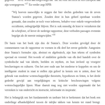
17
zijn weergegeven.”
En verder zegt HPB:
“
Wij hoeven nauwelijks te zeggen dat hier slechts gedeelten van de zeven
Stanza’s worden gegeven. Zouden deze in hun geheel openbaar worden
gemaakt, dan zouden ze toch voor iedereen, behalve voor enkele vergevorderde
occultisten, onbegrijpelijk blijven. Het is ook onnodig de lezer te verzekeren dat
de schrijfster, of liever de nederige rapporteur, deze verboden passages evenmin
18
begrijpt als de meeste oningewijden.”
De basis van het boek zijn dus de
Stanza’s
. Deze worden gevolgd door de
commentaren van de rapporteur en vormen in elk deel het eerste gedeelte. Aangezien
deze Stanza’s formules zijn, abstract en algebraïsch, zijn hun tekens of symbolen
speciaal en vreemd. Het tweede of middelste gedeelte van elk deel handelt over de
symbolische taal van ideeën, beelden en mythen, en hun invloed op vroegere
beschavingen en culturen. Om het zeer oude aan het moderne te koppelen en om de
intelligente student in staat te stellen zijn geloof in kennis om te zetten, door het
gebruik van moderne wetenschappelijke theorieën, hypothesen en feiten, is het derde
gedeelte gewijd aan vergelijkingen en kritische beschouwingen volgens
wetenschappelijke lijnen. Maar daaruit mag nog niet worden opgemaakt dat het
verstoken is van onderricht en instructie, informatie en inspiratie.
Het is belangrijk om het fundamentele en tastbare feit te herkennen dat het boek een
onderlinge afhankelijkheid tussen de talrijke takken van kennis tot stand brengt.