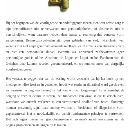
Bij het begrijpen van de voorliggende en onderliggende ideeën dient een eerste zorg te
zijn personificaties niet te verwarren met persoonlijkheden, of abstracties niet te
verstoffelijken, want daarmee hebben deze laatste al een enigszins concrete vorm
aangenomen. Bewustzijnsgebieden zijn geen gebieden van stof; hiërarchieën van
wezens zijn niet altijd geïndividualiseerde intelligenties.
Karma
is een abstracte kracht
en niet een persoonlijke duivel, evenmin als universeel zelfbewustzijn geen
persoonlijke god is of het Absolute, de Logos en Logoi en het Pantheon van de
Geheime Leer kunnen worden geconcretiseerd; en we kunnen meer van dergelijke
voorbeelden geven.
Het volstaat te zeggen dat van de leerling wordt verwacht dat hij het boek op een
intelligente wijze leest en in gedachten houdt wat eerder in dit artikel werd geschreven
en waaraan nu nog een belangrijk feit kan worden toegevoegd. Er is namelijk de
neiging te zeer in details te treden, het fundament van onze studie te verschuiven,
waardoor we onszelf verliezen in een verbijsterend doolhof van feiten. Sommige
kunnen eenvoudig zijn, maar andere worden in beeldende of allegorische vorm
gepresenteerd. Het is noodzakelijk om vanuit fundamentele principes te vertrekken.
Het zich eigen maken van grondbeginselen en axioma’s moet voorafgaan aan de
poging problemen en stellingen op te lossen.