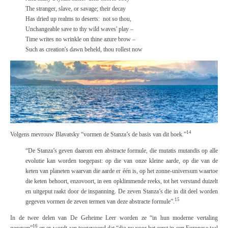
The stranger, slave, or savage; their decay
Has dried up realms to deserts: not so thou,
Unchangeable save to thy wild waves' play –
Time writes no wrinkle on thine azure brow –
Such as creation's dawn beheld, thou rollest now
14
Volgens mevrouw Blavatsky “vormen de Stanza’s de basis van dit boek.”
“
De Stanza’s geven daarom een abstracte formule, die
mutatis mutandis
op alle
evolutie kan worden toegepast: op die van onze kleine aarde, op die van de
keten van planeten waarvan die aarde er één is, op het zonne-universum waartoe
die keten behoort, enzovoort, in een opklimmende reeks, tot het verstand duizelt
en uitgeput raakt door de inspanning. De zeven Stanza’s die in dit deel worden
15
gegeven vormen de zeven termen van deze abstracte formule”.
In de twee delen van
De Geheime Leer
worden ze “in hun moderne vertaling
16
gegeven”
en er wordt aan toegevoegd dat “die nu voor het eerst in een Europese taal