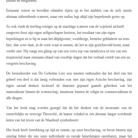
kusten en bergketens.
Eenzame rotsen en bevolkte eilanden rijzen op in het midden van de zich steeds
alsmaar uitbreidende wateren, maar een radius legt altijd zijn beperkende grens op.
Zo ook vindt de leerling-reiziger op de machtige wateren van de wijsheid zichzelf
omgeven door zijn eigen zelfgeschapen horizon, het resultaat van zijn eigen
beperkingen en is hij in staat het altijdgroene, weelderige, hemelse gebladerte nu eens
hier, dan weer daar, in de verte waar te nemen, als het in zijn gezichtsveld komt, maar
verder niet. Hij vangt een glimp op van een verre top van metafysica of een van een
inspirerend maar eenzaam eiland van voorbije dagen dat het verhaal vertelt van een nu
vergeten beschaving.
De bestudeerder van
De Geheime Leer
zou moeten onthouden dat het deel van het
geheel een deel is dat innig verbonden was met zijn eigen Arische beschaving, zijn
eigen raciaal denken inclusief de daarmee gepaard gaande gebreken van het
materialisme binnen de wetenschap, fanatisme binnen de religie en commercialisme in
alle dingen.
Van het boek mag worden gezegd dat dit het denken van de incarnatie van de
onsterfelijke en eeuwige Theosofie, de laatste schakel in een alsmaar langer wordende
keten van het leven van de Waarheid symboliseert.
Het boek heeft betrekking op tijd en ruimte, op onze beschaving, en bevat binnen zijn
omslag feiten die ons onze individuele en raciale beperkingen openbaren, maar het