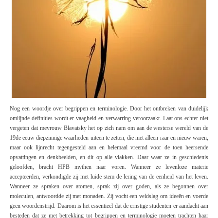
Nog een woordje over begrippen en terminologie. Door het ontbreken van duidelijk
omlijnde definities wordt er vaagheid en verwarring veroorzaakt. Laat ons echter niet
vergeten dat mevrouw Blavatsky het op zich nam om aan de westerse wereld van de
19de eeuw diepzinnige waarheden uiteen te zetten, die niet alleen raar en nieuw waren,
maar ook lijnrecht tegengesteld aan en helemaal vreemd voor de toen heersende
opvattingen en denkbeelden, en dit op alle vlakken. Daar waar ze in geschiedenis
geloofden, bracht HPB mythen naar voren. Wanneer ze levenloze materie
accepteerden, verkondigde zij met luide stem de lering van de eenheid van het leven.
Wanneer ze spraken over atomen, sprak zij over goden, als ze begonnen over
moleculen, antwoordde zij met monaden.
Zij vocht een veldslag om ideeën en voerde
geen woordenstrijd
. Daarom is het essentieel dat de ernstige studenten er aandacht aan
besteden dat ze met betrekking tot begrippen en terminologie moeten trachten haar