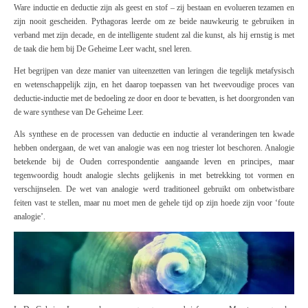
Ware inductie en deductie zijn als geest en stof – zij bestaan en evolueren tezamen en
zijn nooit gescheiden. Pythagoras leerde om ze beide nauwkeurig te gebruiken in
verband met zijn decade, en de intelligente student zal die kunst, als hij ernstig is met
de taak die hem bij
De Geheime Leer
wacht, snel leren.
Het begrijpen van deze manier van uiteenzetten van leringen die tegelijk metafysisch
en wetenschappelijk zijn, en het daarop toepassen van het tweevoudige proces van
deductie-inductie met de bedoeling ze door en door te bevatten, is het doorgronden van
de ware synthese van
De Geheime Leer
.
Als synthese en de processen van deductie en inductie al veranderingen ten kwade
hebben ondergaan, de wet van analogie was een nog triester lot beschoren. Analogie
betekende bij de Ouden correspondentie aangaande leven en principes, maar
tegenwoordig houdt analogie slechts gelijkenis in met betrekking tot vormen en
verschijnselen. De wet van analogie werd traditioneel gebruikt om onbetwistbare
feiten vast te stellen, maar nu moet men de gehele tijd op zijn hoede zijn voor ‘foute
analogie’.