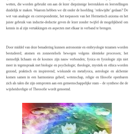
wetten, die worden gebruikt om aan de lezer diepzinnige leerstukken en leerstellingen
duidelijk te maken. Waarom hebben we dit onder de hoofding ‘reikwijdte’ gedaan? De
wet van analogie en correspondentie, het toepassen van het Hermetisch axioma en het
juiste gebruik van inductie-deductie geven de lezer zonder twijfel de mogelijkheid om
kennis in al zijn vertakkingen en aspecten met elkaar in verband te brengen.
Door middel van deze benadering kunnen astronomie en embryologie tezamen worden
bestudeerd; atomen en zonnestelsels bewegen volgens identieke processen; het
menselijk lichaam en de kosmos zijn nauw verbonden; fysica en fysiologie zijn niet
meer in tegenspraak met biologie en psychologie; theologie, mystiek en ethica worden
gezond, praktisch en inspirerend; wiskunde en metafysica, astrologie en alchemie
komen samen in een harmonieus geheel; wetenschap, religie en filosofie openbaren
zich als talen die zijn ontsproten aan een gemeenschappelijke stam – de synthese die de
wijsheidsreligie
of Theosofie wordt genoemd.