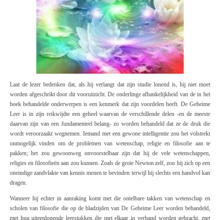
Laat de lezer bedenken dat, als hij verlangt dat zijn studie lonend is, hij niet moet
worden afgeschrikt door dit vooruitzicht. De onderlinge afhankelijkheid van de in het
boek behandelde onderwerpen is een kenmerk dat zijn voordelen heeft.
De Geheime
Leer
is in zijn reikwijdte een geheel waarvan de verschillende delen -en de meeste
daarvan zijn van een fundamenteel belang- zo worden behandeld dat ze de druk die
wordt veroorzaakt wegnemen. Iemand met een gewone intelligentie zou het volstrekt
onmogelijk vinden om de problemen van wetenschap, religie en filosofie aan te
pakken; het zou gewoonweg onvoorstelbaar zijn dat hij de vele wetenschappen,
religies en filosofieën aan zou kunnen. Zoals de grote Newton zelf, zou hij zich op een
oneindige zandvlakte van kennis menen te bevinden terwijl hij slechts een handvol kan
dragen.
Wanneer hij echter in aanraking komt met die ontelbare takken van wetenschap en
scholen van filosofie die op de bladzijden van
De Geheime Leer
worden behandeld,
met hun uiteenlopende leerstukken die met elkaar in verband worden gebracht, met