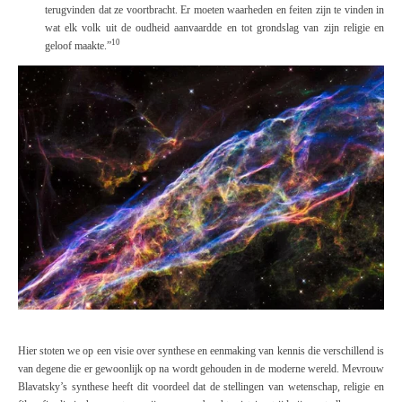
terugvinden dat ze voortbracht. Er moeten waarheden en feiten zijn te vinden in
wat elk volk uit de oudheid aanvaardde en tot grondslag van zijn religie en
10
geloof maakte.”
Hier stoten we op een visie over synthese en eenmaking van kennis die verschillend is
van degene die er gewoonlijk op na wordt gehouden in de moderne wereld. Mevrouw
Blavatsky’s synthese heeft dit voordeel dat de stellingen van wetenschap, religie en