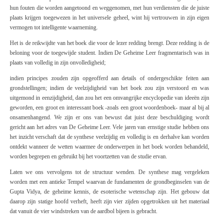
hun fouten die worden aangetoond en weggenomen, met hun verdiensten die de juiste
plaats krijgen toegewezen in het universele geheel, wint hij vertrouwen in zijn eigen
vermogen tot intelligente waarneming.
Het is de reikwijdte van het boek die voor de lezer redding brengt. Deze redding is de
beloning voor de toegewijde student. Indien
De Geheime Leer
fragmentarisch was in
plaats van volledig in zijn onvolledigheid;
indien principes zouden zijn opgeofferd aan details of ondergeschikte feiten aan
grondstellingen; indien de veelzijdigheid van het boek zou zijn verstoord en was
uitgemond in eenzijdigheid, dan zou het een omvangrijke encyclopedie van ideeën zijn
geworden, een groot en interessant boek -zoals een groot woordenboek- maar al bij al
onsamenhangend. We zijn er ons van bewust dat juist deze beschuldiging wordt
gericht aan het adres van
De Geheime Leer
. Vele jaren van ernstige studie hebben ons
het inzicht verschaft dat de synthese veelzijdig en volledig is en derhalve kan worden
ontdekt wanneer de wetten waarmee de onderwerpen in het boek worden behandeld,
worden begrepen en gebruikt bij het voortzetten van de studie ervan.
Laten we ons vervolgens tot de structuur wenden. De synthese mag vergeleken
worden met een antieke Tempel waarvan de fundamenten de grondbeginselen van de
Gupta Vidya
, de geheime kennis, de esoterische wetenschap zijn.
Het gebouw dat
daarop zijn statige hoofd verheft, heeft zijn vier zijden opgetrokken uit het materiaal
dat vanuit de vier windstreken van de aardbol bijeen is gebracht.