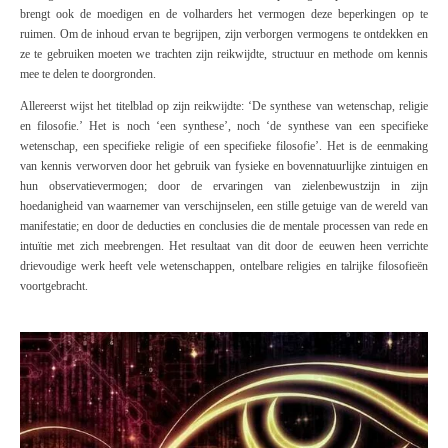
brengt ook de moedigen en de volharders het vermogen deze beperkingen op te
ruimen. Om de inhoud ervan te begrijpen, zijn verborgen vermogens te ontdekken en
ze te gebruiken moeten we trachten zijn reikwijdte, structuur en methode om kennis
mee te delen te doorgronden.
Allereerst wijst het titelblad op zijn reikwijdte: ‘De synthese van wetenschap, religie
en filosofie.’ Het is noch ‘
een
synthese’, noch ‘de synthese van een specifieke
wetenschap, een specifieke religie of een specifieke filosofie’. Het is de eenmaking
van kennis verworven door het gebruik van fysieke en bovennatuurlijke zintuigen en
hun observatievermogen; door de ervaringen van zielenbewustzijn in zijn
hoedanigheid van waarnemer van verschijnselen, een stille getuige van de wereld van
manifestatie; en door de deducties en conclusies die de mentale processen van rede en
intuïtie met zich meebrengen. Het resultaat van dit door de eeuwen
heen verrichte
drievoudige werk heeft vele wetenschappen, ontelbare religies en talrijke filosofieën
voortgebracht.