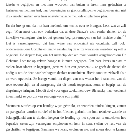
ideeën te begrijpen en niet haar woorden van buiten te leren; haar gedachten te
herhalen, en niet haar taal; haar beweringen en grondstellingen te begrijpen en zich niet
druk moeten maken over haar onsystematische methode en planloos plan.
En dat brengt ons dan tot haar methode om kennis over te brengen. Lees wat ze zelf
zegt: “Men moet dan ook bedenken dat al deze Stanza’s zich eerder richten tot de
19
innerlijke vermogens dan tot het gewone begripsvermogen van het fysieke brein.”
Het is vanzelfsprekend dat haar wijze van onderricht als occultiste, zelf ook
onderwezen door Occultisten, nauw aansluit bij de wijze waarin en waardoor zij zelf is
opgeleid. De diepere laag van het menselijk denken moet worden aangeboord om
De
Geheime Leer
tot op zekere hoogte te kunnen begrijpen. Om haar lezers in staat te
stellen haar ideeën te begrijpen, geeft ze hun een geschenk – ze geeft de sleutel die
nodig is om de deur naar het hogere denken te ontsluiten. Hierin toont ze zichzelf als e
en ware opvoeder. Ze brengt vanuit het diepst van ons wezen het instrument van de
rede tevoorschijn en al naargelang dat dit wordt toegelaten, komt er begrip van de
diepzinnige leringen. Met dit doel voor ogen zoekt mevrouw Blavatsky haar toevlucht
in en maakt ze gebruik van een ongewone schrijfstijl.
Voetnoten worden op een handige wijze gebruikt, en woorden, uitdrukkingen, zinnen
en paragrafen worden cursief of in hoofdletters gedrukt om hun relatieve waarde en
belangrijkheid aan te duiden, hetgeen de leerling op het spoor zet te ontdekken hoe
bepaalde zaken zijn vermogens ontplooien en hem in staat stellen de rest van de
geschriften te begrijpen. Naarmate we leren, evolueren we; niet alleen door te kennen