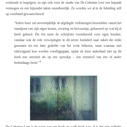
wiskunde te begrijpen; zo zijn ook voor de studie van
De Geheime Leer
een bepaald
vermogen en een bijzonder talent onontbeerlijk. Zo worden we al in de
Inleiding
zelf
op voorhand gewaarschuwd:
“
Iedere lezer zal onvermijdelijk de afgelegde verklaringen beoordelen vanuit het
standpunt van zijn eigen kennis, ervaring en bewustzijn, gebaseerd op wat hij al
heeft geleerd. Dit feit moet de schrijfster voortdurend voor ogen houden:
vandaar ook de vele verwijzingen in dit eerste boekdeel naar zaken die strikt
genomen tot een later gedeelte van het werk behoren, maar waaraan niet
stilzwijgend kon worden voorbijgegaan, opdat de lezer inderdaad niet op dit
boek zou neerzien als op een sprookje – een verzinsel van een of ander
4
hedendaags brein.”
De Geheime Leer
is de naam van een boek en welk boek kan, al is het niet volledig