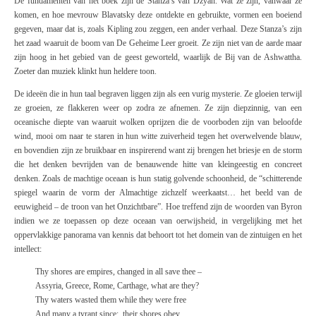
De fundamenten van het boek zijn de
Stanza’s van Dzyan
. Wat ze zijn, vanwaar ze
komen, en hoe mevrouw Blavatsky deze ontdekte en gebruikte, vormen een boeiend
gegeven, maar dat is, zoals Kipling zou zeggen, een ander verhaal. Deze
Stanza’s
zijn
het zaad waaruit de boom van
De Geheime Leer
groeit. Ze zijn niet van de aarde maar
zijn hoog in het gebied van de geest geworteld, waarlijk de
Bij
van de
Ashwattha
.
Zoeter dan muziek klinkt hun heldere toon.
De ideeën die in hun taal begraven liggen zijn als een vurig mysterie. Ze gloeien terwijl
ze groeien, ze flakkeren weer op zodra ze afnemen. Ze zijn diepzinnig, van een
oceanische diepte van waaruit wolken oprijzen die de voorboden zijn van beloofde
wind, mooi om naar te staren in hun witte zuiverheid tegen het overwelvende blauw,
en bovendien zijn ze bruikbaar en inspirerend want zij brengen het briesje en de storm
die het denken bevrijden van de benauwende hitte van kleingeestig en concreet
denken. Zoals de machtige oceaan is hun statig golvende schoonheid, de “schitterende
spiegel waarin de vorm der Almachtige zichzelf weerkaatst… het beeld van de
eeuwigheid – de troon van het Onzichtbare”. Hoe treffend zijn de woorden van Byron
indien we ze toepassen op deze oceaan van oerwijsheid, in vergelijking met het
oppervlakkige panorama van kennis dat behoort tot het domein van de zintuigen en het
intellect:
Thy shores are empires, changed in all save thee –
Assyria, Greece, Rome, Carthage, what are they?
Thy waters wasted them while they were free
And many a tyrant since: their shores obey