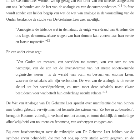
In
De Geheime Leer
worden we op gezag van een brief van een Meester aangeraden
11
om ons “te houden aan de leer van de analogie en van de correspondenties.”
In feite
wordt zonder een helder begrip van wat de wet van analogie in de voorstelling van de
Ouden betekende de studie van
De Geheime Leer
zeer moeilijk:
“
Analogie
is de leidende wet in de natuur, de enige ware draad van Ariadne, die
ons langs de onontwarbare wegen van haar domein kan voeren naar haar eerste
12
en laatste mysteriën.”
En een ander citaat zegt:
“
Van
Goden
tot
mensen
, van werelden tot atomen, van een ster tot een
nachtpitje, van de zon tot de levenswarmte van het meest onbetekenende
organische wezen – is de wereld van vorm en bestaan een enorme keten,
waarvan de schakels alle zijn verbonden. De wet
van de analogie is de eerste
sleutel tot het wereldprobleem, en men moet deze schakels naast elkaar
13
bestuderen voor wat betreft hun onderlinge occulte relaties.”
De Wet van Analogie van
De Geheime Leer
spreekt over manifestatie die van binnen
naar buiten gebeurt, verwijst naar het hermetische axioma van ‘Zo boven zo beneden’,
brengt de Kosmos volledig in verband met het atoom, en toont duidelijk de onderlinge
afhankelijkheid van noumena en fenomena, van archetypen en typen aan.
Bij onze beschouwingen over de reikwijdte van
De Geheime Leer
hebben we de
synthese ervan behandeld, die met het oog op onze studie wordt gegeven, en de