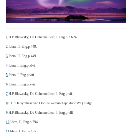
1
H.P.Blavatsky, De Geheime Leer, I, Eng.p.23-24.
2
Idem, II, Eng.p.449.
3
Idem, II, Eng.p.449.
4
Idem, I, Eng.p.xlvi.
5
Idem, I, Eng.p.viii.
6
Idem
,
I, Eng.p.xvii.
7
H.P.Blavatsky, De Geheime Leer, I, Eng.p.vii.
8
Cf. “De synthese van Occulte wetenschap” door W.Q.Judge.
9
H.P.Blavatsky, De Geheime Leer, I, Eng.p.viii.
10
Idem, II, Eng.p.794.
11
Idem, I, Eng.p.187.