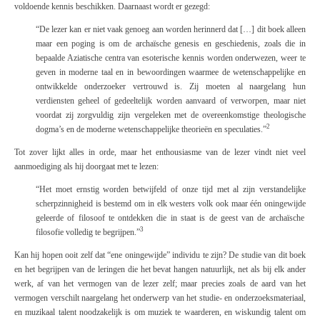
voldoende kennis beschikken. Daarnaast wordt er gezegd:
“
De lezer kan er niet vaak genoeg aan worden herinnerd dat […] dit boek alleen
maar een poging is om de archaïsche genesis en geschiedenis, zoals die in
bepaalde Aziatische centra van esoterische kennis worden onderwezen, weer te
geven in moderne taal en in bewoordingen waarmee de wetenschappelijke en
ontwikkelde onderzoeker vertrouwd is.
Zij moeten al naargelang hun
verdiensten geheel of gedeeltelijk worden aanvaard of verworpen, maar niet
voordat zij zorgvuldig zijn vergeleken met de overeenkomstige theologische
2
dogma’s en de moderne wetenschappelijke theorieën en speculaties.”
Tot zover lijkt alles in orde, maar het enthousiasme van de lezer vindt niet veel
aanmoediging als hij doorgaat met te lezen:
“
Het moet ernstig worden betwijfeld of onze tijd met al zijn verstandelijke
scherpzinnigheid is bestemd om in elk westers volk ook maar één
oningewijde
geleerde of filosoof te ontdekken die in staat is de geest van de archaïsche
3
filosofie volledig te begrijpen.”
Kan hij hopen ooit zelf dat “ene oningewijde” individu te zijn? De studie van dit boek
en het begrijpen van de leringen die het bevat hangen natuurlijk, net als bij elk ander
werk, af van het vermogen van de lezer zelf; maar precies zoals de aard van het
vermogen verschilt naargelang het onderwerp van het studie- en onderzoeksmateriaal,
en muzikaal talent noodzakelijk is om muziek te waarderen, en wiskundig talent om