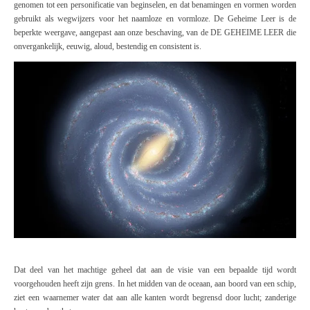
genomen tot een personificatie van beginselen, en dat benamingen en vormen worden
gebruikt als wegwijzers voor het naamloze en vormloze.
De Geheime Leer
is de
beperkte weergave, aangepast aan onze beschaving, van de
DE GEHEIME LEER
die
onvergankelijk, eeuwig, aloud, bestendig en consistent is.
Dat deel van het machtige geheel dat aan de visie van een bepaalde tijd wordt
voorgehouden heeft zijn grens. In het midden van de oceaan, aan boord van een schip,
ziet een waarnemer water dat aan alle kanten wordt begrensd door lucht; zanderige