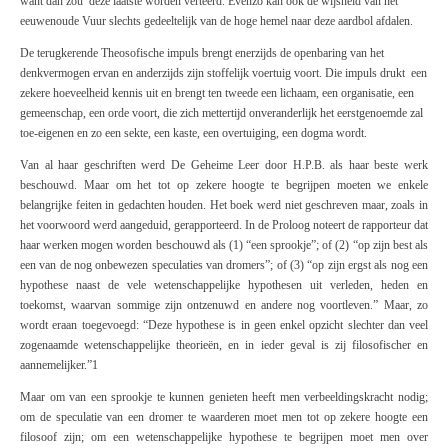
want dan zou deze laatste worden verteerd. Evenzo kan ook de wijsheid van het
eeuwenoude Vuur slechts gedeeltelijk van de hoge hemel naar deze aardbol afdalen.
De terugkerende Theosofische impuls brengt enerzijds de openbaring van het
denkvermogen ervan en anderzijds zijn stoffelijk voertuig voort. Die impuls drukt een
zekere hoeveelheid kennis uit en brengt ten tweede een lichaam, een organisatie, een
gemeenschap, een orde voort, die zich mettertijd onveranderlijk het eerstgenoemde zal
toe-eigenen en zo een sekte, een kaste, een overtuiging, een dogma wordt.
Van al haar geschriften werd
De Geheime Leer
door H.P.B. als haar beste werk
beschouwd. Maar om het tot op zekere hoogte te begrijpen moeten we enkele
belangrijke feiten in gedachten houden. Het boek werd niet geschreven maar, zoals in
het voorwoord werd aangeduid, gerapporteerd. In de
Proloog
noteert de rapporteur dat
haar werken mogen worden beschouwd als (1) “een sprookje”; of (2) “op zijn best als
een van de nog onbewezen speculaties van
dromers
”; of (3) “op zijn ergst als nog een
hypothese naast de vele wetenschappelijke hypothesen uit verleden, heden en
toekomst, waarvan sommige zijn ontzenuwd en andere nog voortleven.” Maar, zo
wordt eraan toegevoegd: “Deze hypothese is in geen enkel opzicht slechter dan veel
zogenaamde wetenschappelijke theorieën, en in ieder geval is zij filosofischer en
aannemelijker.”
1
Maar om van een sprookje te kunnen genieten heeft men verbeeldingskracht nodig;
om de speculatie van een dromer te waarderen moet men tot op zekere hoogte een
filosoof zijn; om een wetenschappelijke hypothese te begrijpen moet men over