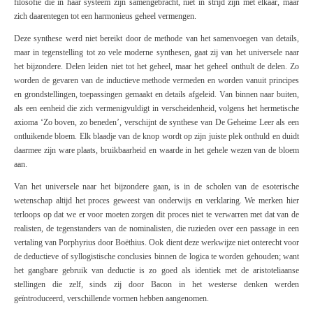
filosofie die in haar systeem zijn samengebracht, niet in strijd zijn met elkaar, maar
zich daarentegen tot een harmonieus geheel vermengen.
Deze synthese werd niet bereikt door de methode van het samenvoegen van details,
maar in tegenstelling tot zo vele moderne synthesen, gaat zij van het universele naar
het bijzondere. Delen leiden niet tot het geheel, maar het geheel onthult de delen. Zo
worden de gevaren van de inductieve methode vermeden en worden vanuit principes
en grondstellingen, toepassingen gemaakt en details afgeleid. Van binnen naar buiten,
als een eenheid die zich vermenigvuldigt in verscheidenheid, volgens het hermetische
axioma ‘Zo boven, zo beneden’, verschijnt de synthese van
De Geheime Leer
als een
ontluikende bloem. Elk blaadje van de knop wordt op zijn juiste plek onthuld en duidt
daarmee zijn ware plaats, bruikbaarheid en waarde in het gehele wezen van de bloem
aan.
Van het universele naar het bijzondere gaan, is in de scholen van de esoterische
wetenschap altijd het proces geweest van onderwijs en verklaring. We merken hier
terloops op dat we er voor moeten zorgen dit proces niet te verwarren met dat van de
realisten, de tegenstanders van de nominalisten, die ruzieden over een passage in een
vertaling van Porphyrius door Boëthius. Ook dient deze werkwijze niet onterecht voor
de deductieve of syllogistische conclusies binnen de logica te worden gehouden; want
het gangbare gebruik van deductie is zo goed als identiek met de aristoteliaanse
stellingen die zelf, sinds zij door Bacon in het westerse denken werden
geïntroduceerd, verschillende vormen hebben aangenomen.