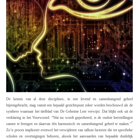
De kennis van al deze disciplines, in een levend en samenhangend geheel
bijeengebracht, mag vanuit een bepaald gezichtspunt zeker worden beschouwd als de
synthese waarnaar het titelblad van
De Geheime Leer
verwijst. Dat blijkt ook uit de
verklaring in het
Voorwoord
: “Wat nu wordt geprobeerd, is de oudste leerstellingen
7
samen te brengen en daarvan één harmonisch en samenhangend geheel te maken.”
Zo’n proces impliceert evenwel het verwijderen van talloze factoren die tot specifieke
scholen en overtuigingen behoren, alsook het aanvaarden van bepaalde duidelijk