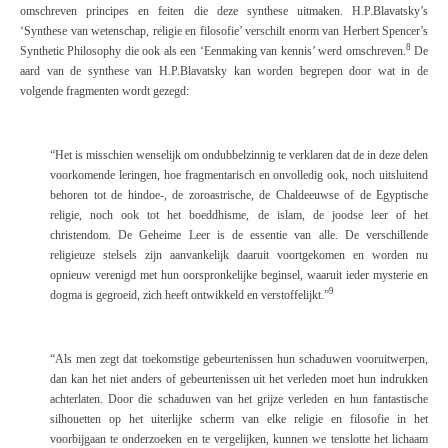
omschreven principes en feiten die deze synthese uitmaken. H.P.Blavatsky’s
‘Synthese van wetenschap, religie en filosofie’ verschilt enorm van Herbert Spencer’s
8
Synthetic Philosophy
die ook als een ‘Eenmaking van kennis’ werd omschreven.
De
aard van de synthese van H.P.Blavatsky kan worden begrepen door wat in de
volgende fragmenten wordt gezegd:
“
Het is misschien wenselijk om ondubbelzinnig te verklaren dat de in deze delen
voorkomende leringen, hoe fragmentarisch en onvolledig ook, noch uitsluitend
behoren tot de hindoe-, de zoroastrische, de Chaldeeuwse of de Egyptische
religie, noch ook tot het boeddhisme, de islam, de joodse leer of het
christendom. De Geheime Leer is de essentie van alle. De verschillende
religieuze stelsels zijn aanvankelijk daaruit voortgekomen en worden nu
opnieuw verenigd met hun oorspronkelijke beginsel, waaruit ieder mysterie en
9
dogma is gegroeid, zich heeft ontwikkeld en verstoffelijkt.”
“
Als men zegt dat toekomstige gebeurtenissen hun schaduwen vooruitwerpen,
dan kan het niet anders of gebeurtenissen uit het verleden moet hun indrukken
achterlaten. Door die schaduwen van het grijze verleden en hun fantastische
silhouetten op het uiterlijke scherm van elke religie en filosofie in het
voorbijgaan te onderzoeken en te vergelijken, kunnen we tenslotte het lichaam