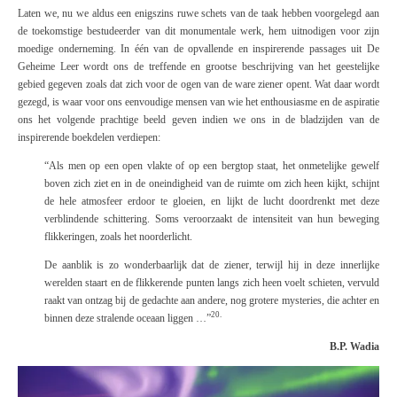
Laten we, nu we aldus een enigszins ruwe schets van de taak hebben voorgelegd aan
de toekomstige bestudeerder van dit monumentale werk, hem uitnodigen voor zijn
moedige onderneming. In één van de opvallende en inspirerende passages uit
De
Geheime Leer
wordt ons de treffende en grootse beschrijving van het geestelijke
gebied gegeven zoals dat zich voor de ogen van de ware ziener opent. Wat daar wordt
gezegd, is waar voor ons eenvoudige mensen van wie het enthousiasme en de aspiratie
ons het volgende prachtige beeld geven indien we ons in de bladzijden van de
inspirerende boekdelen verdiepen:
“
Als men op een open vlakte of op een bergtop staat, het onmetelijke gewelf
boven zich ziet en in de oneindigheid van de ruimte om zich heen kijkt, schijnt
de hele atmosfeer erdoor te gloeien, en lijkt de lucht doordrenkt met deze
verblindende schittering. Soms veroorzaakt de intensiteit van hun beweging
flikkeringen, zoals het noorderlicht.
De aanblik is zo wonderbaarlijk dat de ziener, terwijl hij in deze innerlijke
werelden staart en de flikkerende punten langs zich heen voelt schieten, vervuld
raakt van ontzag bij de gedachte aan andere, nog grotere mysteries, die achter en
20.
binnen deze stralende oceaan liggen …”
B.P. Wadia