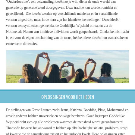
‘Ouderdoctrine’, een verzameling ideeën zo je wilt, die in de oude wereld van
generatie op generatie werd doorgegeven. Deze traditie kan worden ontdekt en
geverifieerd. Die ideeën werden op verschillende manieren en in verschillende
vormen uitgedrukt, maar in de kern zijn het identieke leerstellingen. Deze ideeën
vormen een synthetisch geheel dat de Goddelijke Wijsheid omvat en via de
Noumenale Natuur aan intuïtieve individuen wordt geopenbaard. Omdat kennis macht
is, en voor de eigen bescherming van de mens, hebben deze ideeën hun esoterische en
exoterische dimensies.
OPLOSSINGEN VOOR HET HEDEN
De stellingen van Grote Leraren zoals Jezus, Krishna, Boeddha, Plato, Mohammed en
zovele anderen hebben universele en eeuwige betekenis. Goed begrepen Goddelijke
Wijsheid richt zich op alle problemen waarmee de mensheid wordt geconfronteerd.
Theosofie beweert het antwoord te hebben op elke hachelijke situatie, probleem, strijd
of kwestie die de samenleving teistert en het individu kwelt. Deze oplossingen zitten