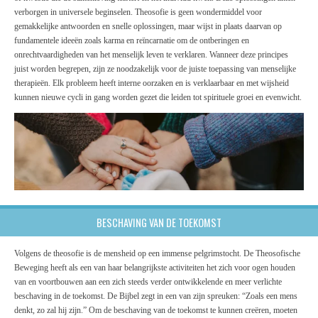
verborgen in universele beginselen. Theosofie is geen wondermiddel voor
gemakkelijke antwoorden en snelle oplossingen, maar wijst in plaats daarvan op
fundamentele ideeën zoals karma en reïncarnatie om de ontberingen en
onrechtvaardigheden van het menselijk leven te verklaren. Wanneer deze principes
juist worden begrepen, zijn ze noodzakelijk voor de juiste toepassing van menselijke
therapieën. Elk probleem heeft interne oorzaken en is verklaarbaar en met wijsheid
kunnen nieuwe cycli in gang worden gezet die leiden tot spirituele groei en evenwicht.
BESCHAVING VAN DE TOEKOMST
Volgens de theosofie is de mensheid op een immense pelgrimstocht. De Theosofische
Beweging heeft als een van haar belangrijkste activiteiten het zich voor ogen houden
van en voortbouwen aan een zich steeds verder ontwikkelende en meer verlichte
beschaving in de toekomst. De Bijbel zegt in een van zijn spreuken: “Zoals een mens
denkt, zo zal hij zijn.” Om de beschaving van de toekomst te kunnen creëren, moeten