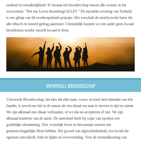
eenheid en oorzakelijkheid. Er bestaat een broederschap tussen alle wezens in het
ecosysteem. “Het ene Leven doordringt ALLES.” De mystieke ervaring van Eenheid
is een glimp van dit overkoepelende principe. Het verschaft de metafysische basis die
alle ethisch en moreel gedrag aanstuurt. Uiteindelijk kunnen we een ander geen kwaad
berokkenen zonder onszelf kwaad te doen.
UNIVERSELE BROEDERSCHAP
Universele Broederschap, het idee dat elke man, vrouw en kind deel uitmaakt van één
familie, is zowel een feit in de natuur als een ideaal om naar te streven in tijd en ruimte.
We zijn allemaal met elkaar verbonden, of we dat nu accepteren of niet. We zijn
allemaal kinderen van de aarde. De mensheid heeft bij wijze van spreken een
goddelijke afstamming. Ons wezenlijk leven en bewustzijn moeten een
gemeenschappelijke Bron hebben. Het gevoel van afgescheidenheid, een kwaal die
egoïsme ontwikkelt, leidt tot lijden en vervreemding. Voor de totstandkoming van