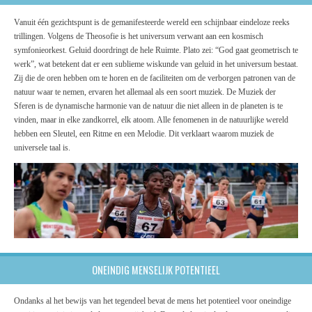
Vanuit één gezichtspunt is de gemanifesteerde wereld een schijnbaar eindeloze reeks
trillingen. Volgens de Theosofie is het universum verwant aan een kosmisch
symfonieorkest. Geluid doordringt de hele Ruimte. Plato zei: “God gaat geometrisch te
werk”, wat betekent dat er een sublieme wiskunde van geluid in het universum bestaat.
Zij die de oren hebben om te horen en de faciliteiten om de verborgen patronen van de
natuur waar te nemen, ervaren het allemaal als een soort muziek. De Muziek der
Sferen is de dynamische harmonie van de natuur die niet alleen in de planeten is te
vinden, maar in elke zandkorrel, elk atoom. Alle fenomenen in de natuurlijke wereld
hebben een Sleutel, een Ritme en een Melodie. Dit verklaart waarom muziek de
universele taal is.
ONEINDIG MENSELIJK POTENTIEEL
Ondanks al het bewijs van het tegendeel bevat de mens het potentieel voor oneindige