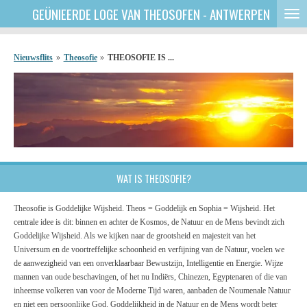
GEÜNIEERDE
LOGE VAN THEOSOFEN - ANTWERPEN
Ga
direct
naar
de
Nieuwsflits
»
Theosofie
»
THEOSOFIE IS ...
hoofdinhoud
WAT IS THEOSOFIE?
Theosofie is Goddelijke Wijsheid. Theos = Goddelijk en Sophia = Wijsheid. Het
centrale idee is dit: binnen en achter de Kosmos, de Natuur en de Mens bevindt zich
Goddelijke Wijsheid. Als we kijken naar de grootsheid en majesteit van het
Universum en de voortreffelijke schoonheid en verfijning van de Natuur, voelen we
de aanwezigheid van een onverklaarbaar Bewustzijn, Intelligentie en Energie. Wijze
mannen van oude beschavingen, of het nu Indiërs, Chinezen, Egyptenaren of die van
inheemse volkeren van voor de Moderne Tijd waren, aanbaden de Noumenale Natuur
en niet een persoonlijke God. Goddelijkheid in de Natuur en de Mens wordt beter