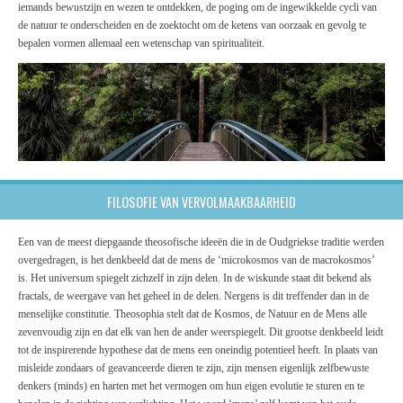
iemands bewustzijn en wezen te ontdekken, de poging om de ingewikkelde cycli van
de natuur te onderscheiden en de zoektocht om de ketens van oorzaak en gevolg te
bepalen vormen allemaal een wetenschap van spiritualiteit.
FILOSOFIE VAN VERVOLMAAKBAARHEID
Een van de meest diepgaande theosofische ideeën die in de Oudgriekse traditie werden
overgedragen, is het denkbeeld dat de mens de ‘microkosmos van de macrokosmos’
is. Het universum spiegelt zichzelf in zijn delen. In de wiskunde staat dit bekend als
fractals, de weergave van het geheel in de delen. Nergens is dit treffender dan in de
menselijke constitutie. Theosophia stelt dat de Kosmos, de Natuur en de Mens alle
zevenvoudig zijn en dat elk van hen de ander weerspiegelt. Dit grootse denkbeeld leidt
tot de inspirerende hypothese dat de mens een oneindig potentieel heeft. In plaats van
misleide zondaars of geavanceerde dieren te zijn, zijn mensen eigenlijk zelfbewuste
denkers (minds) en harten met het vermogen om hun eigen evolutie te sturen en te