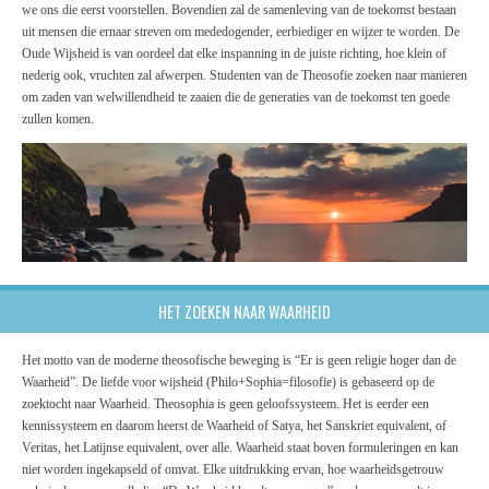
we ons die eerst voorstellen. Bovendien zal de samenleving van de toekomst bestaan
uit mensen die ernaar streven om mededogender, eerbiediger en wijzer te worden. De
Oude Wijsheid is van oordeel dat elke inspanning in de juiste richting, hoe klein of
nederig ook, vruchten zal afwerpen. Studenten van de Theosofie zoeken naar manieren
om zaden van welwillendheid te zaaien die de generaties van de toekomst ten goede
zullen komen.
HET ZOEKEN NAAR WAARHEID
Het motto van de moderne theosofische beweging is “Er is geen religie hoger dan de
Waarheid”. De liefde voor wijsheid (Philo+Sophia=filosofie) is gebaseerd op de
zoektocht naar Waarheid. Theosophia is geen geloofssysteem. Het is eerder een
kennissysteem en daarom heerst de Waarheid of Satya, het Sanskriet equivalent, of
Veritas, het Latijnse equivalent, over alle. Waarheid staat boven formuleringen en kan
niet worden ingekapseld of omvat. Elke uitdrukking ervan, hoe waarheidsgetrouw