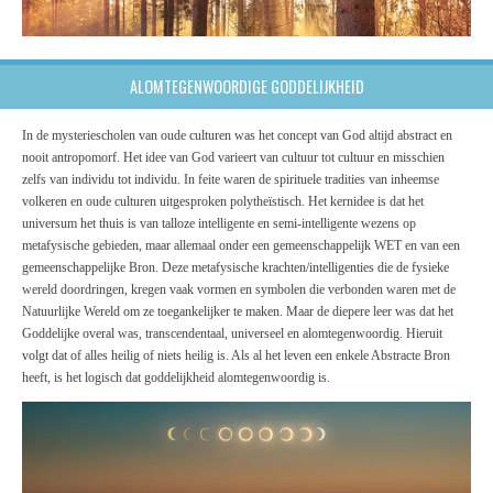
ALOMTEGENWOORDIGE GODDELIJKHEID
In de mysteriescholen van oude culturen was het concept van God altijd abstract en
nooit antropomorf. Het idee van God varieert van cultuur tot cultuur en misschien
zelfs van individu tot individu. In feite waren de spirituele tradities van inheemse
volkeren en oude culturen uitgesproken polytheïstisch. Het kernidee is dat het
universum het thuis is van talloze intelligente en semi-intelligente wezens op
metafysische gebieden, maar allemaal onder een gemeenschappelijk WET en van een
gemeenschappelijke Bron. Deze metafysische krachten/intelligenties die de fysieke
wereld doordringen, kregen vaak vormen en symbolen die verbonden waren met de
Natuurlijke Wereld om ze toegankelijker te maken. Maar de diepere leer was dat het
Goddelijke overal was, transcendentaal, universeel en alomtegenwoordig. Hieruit
volgt dat of alles heilig of niets heilig is. Als al het leven een enkele Abstracte Bron
heeft, is het logisch dat goddelijkheid alomtegenwoordig is.