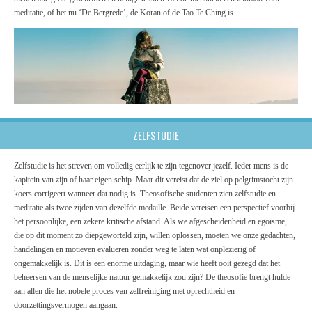
meditatie, of het nu ‘De Bergrede’, de Koran of de Tao Te Ching is.
ZELFSTUDIE
Zelfstudie is het streven om volledig eerlijk te zijn tegenover jezelf. Ieder mens is de
kapitein van zijn of haar eigen schip. Maar dit vereist dat de ziel op pelgrimstocht zijn
koers corrigeert wanneer dat nodig is. Theosofische studenten zien zelfstudie en
meditatie als twee zijden van dezelfde medaille. Beide vereisen een perspectief voorbij
het persoonlijke, een zekere kritische afstand. Als we afgescheidenheid en egoïsme,
die op dit moment zo diepgeworteld zijn, willen oplossen, moeten we onze gedachten,
handelingen en motieven evalueren zonder weg te laten wat onplezierig of
ongemakkelijk is. Dit is een enorme uitdaging, maar wie heeft ooit gezegd dat het
beheersen van de menselijke natuur gemakkelijk zou zijn? De theosofie brengt hulde
aan allen die het nobele proces van zelfreiniging met oprechtheid en
doorzettingsvermogen aangaan.