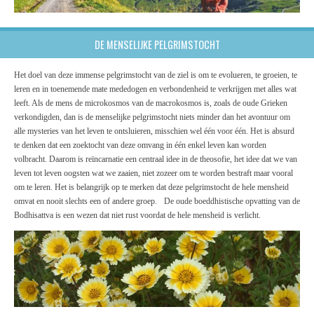
DE MENSELIJKE PELGRIMSTOCHT
Het doel van deze immense pelgrimstocht van de ziel is om te evolueren, te groeien, te
leren en in toenemende mate mededogen en verbondenheid te verkrijgen met alles wat
leeft. Als de mens de microkosmos van de macrokosmos is, zoals de oude Grieken
verkondigden, dan is de menselijke pelgrimstocht niets minder dan het avontuur om
alle mysteries van het leven te ontsluieren, misschien wel één voor één. Het is absurd
te denken dat een zoektocht van deze omvang in één enkel leven kan worden
volbracht. Daarom is reïncarnatie een centraal idee in de theosofie, het idee dat we van
leven tot leven oogsten wat we zaaien, niet zozeer om te worden bestraft maar vooral
om te leren. Het is belangrijk op te merken dat deze pelgrimstocht de hele mensheid
omvat en nooit slechts een of andere groep. De oude boeddhistische opvatting van de
Bodhisattva is een wezen dat niet rust voordat de hele mensheid is verlicht.