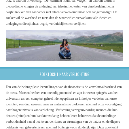
ook, is daarom onvolledig. “De Waarheid houdt van vragen” en daarom wordt in
theosofische kringen de uitdaging van ideeën, het testen van denkbeelden, het in
twijfel trekken van aannames niet alleen verwelkomd maar ook aangemoedigd. De
zoeker wil de waarheid en niets dan de waarheid en verwelkomt alle ideeën en
uitdagingen die zijn/haar begrip verduidelijken en verfijnen.
ZOEKTOCHT NAAR VERLICHTING
Een van de belangrijkste leerstellingen van de theosofie is de vervolmaakbaarheid van
de mens. Mensen hebben een oneindig potentieel en zijn in wezen spiegels van het
universum als een compleet geheel. Het opsplitsen en in hokjes verdelen van onze
identiteit, een diep egocentrisme en materialisme blokkeren allemaal onze vooruitgang
naar hogere niveaus van verlichting. Verlichting vertegenwoordigt mensen die hun
denken (mind) en hun karakter zodanig hebben leren beheersen dat de onderlinge
verbondenheid van al het leven, de ritmes en stromingen van de natuur en de diepere
betekenis van gebeurtenissen allemaal buitengewoon duidelijk zijn. Deze zoektocht