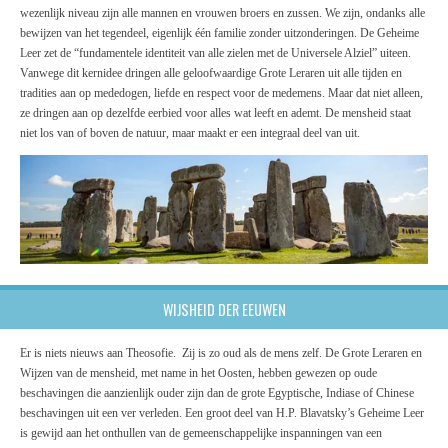
wezenlijk niveau zijn alle mannen en vrouwen broers en zussen. We zijn, ondanks alle
bewijzen van het tegendeel, eigenlijk één familie zonder uitzonderingen. De Geheime
Leer zet de “fundamentele identiteit van alle zielen met de Universele Alziel” uiteen.
Vanwege dit kernidee dringen alle geloofwaardige Grote Leraren uit alle tijden en
tradities aan op mededogen, liefde en respect voor de medemens. Maar dat niet alleen,
ze dringen aan op dezelfde eerbied voor alles wat leeft en ademt. De mensheid staat
niet los van of boven de natuur, maar maakt er een integraal deel van uit.
WIJSHEID DER EEUWEN
Er is niets nieuws aan Theosofie. Zij is zo oud als de mens zelf. De Grote Leraren en
Wijzen van de mensheid, met name in het Oosten, hebben gewezen op oude
beschavingen die aanzienlijk ouder zijn dan de grote Egyptische, Indiase of Chinese
beschavingen uit een ver verleden. Een groot deel van H.P. Blavatsky’s Geheime Leer
is gewijd aan het onthullen van de gemeenschappelijke inspanningen van een