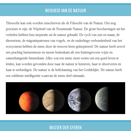
WIJSHEID VAN DE NATUUR
Theosofie kan ook worden omschreven als de Filosofie van de Natuur. Om nog
preciezer te zijn: de Wijsheid van de Noumenale Natuur. De grote beschavingen uit het
verleden hebben hun inspiratie uit de natuur gehaald. De cycli van zon en maan, de
dierenriem, de migratiepatronen van vogels, en de onderlinge verbondenheid van het
ecosysteem hebben de mens door de eeuwen heen geïnspireerd. De natuur heeft zowel
een prachtig harmonieuze en mooie buitenkant als een buitengewoon wijze en
samenhangende binnenkant. Alles wat een mens moet weten om een goed leven te
leiden, kan worden gevonden door naar de natuur te luisteren, haar te observeren en
haar te eerbiedigen. De natuur is de belichaming van het Goddelijke. De natuur heeft
een sublieme intelligentie waarvan de mens deel uitmaakt.
MUZIEK DER SFEREN