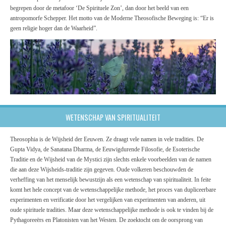
begrepen door de metafoor ‘De Spirituele Zon’, dan door het beeld van een
antropomorfe Schepper. Het motto van de Moderne Theosofische Beweging is: “Er is
geen religie hoger dan de Waarheid”.
WETENSCHAP VAN SPIRITUALITEIT
Theosophia is de Wijsheid der Eeuwen. Ze draagt vele namen in vele tradities. De
Gupta Vidya, de Sanatana Dharma, de Eeuwigdurende Filosofie, de Esoterische
Traditie en de Wijsheid van de Mystici zijn slechts enkele voorbeelden van de namen
die aan deze Wijsheids-traditie zijn gegeven. Oude volkeren beschouwden de
verheffing van het menselijk bewustzijn als een wetenschap van spiritualiteit. In feite
komt het hele concept van de wetenschappelijke methode, het proces van dupliceerbare
experimenten en verificatie door het vergelijken van experimenten van anderen, uit
oude spirituele tradities. Maar deze wetenschappelijke methode is ook te vinden bij de
Pythagoreeërs en Platonisten van het Westen. De zoektocht om de oorsprong van