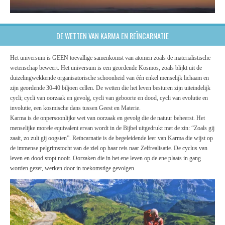
DE WETTEN VAN KARMA EN REÏNCARNATIE
Het universum is GEEN toevallige samenkomst van atomen zoals de materialistische
wetenschap beweert. Het universum is een geordende Kosmos, zoals blijkt uit de
duizelingwekkende organisatorische schoonheid van één enkel menselijk lichaam en
zijn geordende 30-40 biljoen cellen. De wetten die het leven besturen zijn uiteindelijk
cycli; cycli van oorzaak en gevolg, cycli van geboorte en dood, cycli van evolutie en
involutie, een kosmische dans tussen Geest en Materie.
Karma is de onpersoonlijke wet van oorzaak en gevolg die de natuur beheerst. Het
menselijke morele equivalent ervan wordt in de Bijbel uitgedrukt met de zin: “Zoals gij
zaait, zo zult gij oogsten”. Reïncarnatie is de begeleidende leer van Karma die wijst op
de immense pelgrimstocht van de ziel op haar reis naar Zelfrealisatie. De cyclus van
leven en dood stopt nooit. Oorzaken die in het ene leven op de ene plaats in gang
worden gezet, werken door in toekomstige gevolgen.