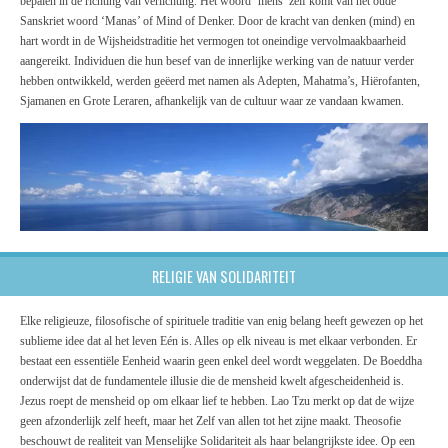
bepalen in de richting van verlichting. Het woord ‘mens’ zelf komt van het oude
Sanskriet woord ‘Manas’ of Mind of Denker. Door de kracht van denken (mind) en
hart wordt in de Wijsheidstraditie het vermogen tot oneindige vervolmaakbaarheid
aangereikt. Individuen die hun besef van de innerlijke werking van de natuur verder
hebben ontwikkeld, werden geëerd met namen als Adepten, Mahatma’s, Hiërofanten,
Sjamanen en Grote Leraren, afhankelijk van de cultuur waar ze vandaan kwamen.
RELIGIE VAN SOLIDARITEIT
Elke religieuze, filosofische of spirituele traditie van enig belang heeft gewezen op het
sublieme idee dat al het leven Eén is. Alles op elk niveau is met elkaar verbonden. Er
bestaat een essentiële Eenheid waarin geen enkel deel wordt weggelaten. De Boeddha
onderwijst dat de fundamentele illusie die de mensheid kwelt afgescheidenheid is.
Jezus roept de mensheid op om elkaar lief te hebben. Lao Tzu merkt op dat de wijze
geen afzonderlijk zelf heeft, maar het Zelf van allen tot het zijne maakt. Theosofie
beschouwt de realiteit van Menselijke Solidariteit als haar belangrijkste idee. Op een