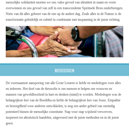
menselijke solidariteit moeten we ons valse gevoel van identiteit in naam en vorm
overwinnen en ons gevoel van zelf in een transcendente Spirituele Bron onderbrengen.
Niets van dit alles gebeurt van de ene op de andere dag. Zoals alles in de Natuur is de
transformatie geleidelijk en subtiel in combinatie met inspanning in de juiste richting.
MEDEDOGEN
De voornaamste aansporing van alle Grote Leraren is liefde en mededogen voor alles
en iedereen. Het doel van de theosofie is om mensen te helpen om vrouwen en
mannen van geweldloosheid in hart en denken (mind) te worden. Mededogen was de
belangrijkste leer van de Boeddha en liefde de belangrijkste leer van Jezus. Empathie
en bezorgdheid voor anderen ontwikkelen, is nog een ander gebied van oneindig
potentieel binnen de menselijke constitutie. Stap voor stap wijsheid verwerven,
inspireert tot altruïstisch handelen, uitgevoerd met de juiste methoden en in de juiste
geest.