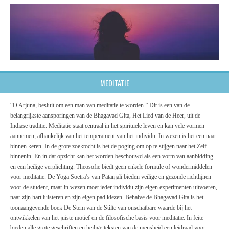
MEDITATIE
“O Arjuna, besluit om een man van meditatie te worden.” Dit is een van de
belangrijkste aansporingen van de Bhagavad Gita, Het Lied van de Heer, uit de
Indiase traditie. Meditatie staat centraal in het spirituele leven en kan vele vormen
aannemen, afhankelijk van het temperament van het individu. In wezen is het een naar
binnen keren. In de grote zoektocht is het de poging om op te stijgen naar het Zelf
binnenin. En in dat opzicht kan het worden beschouwd als een vorm van aanbidding
en een heilige verplichting. Theosofie biedt geen enkele formule of wondermiddelen
voor meditatie. De Yoga Soetra’s van Patanjali bieden veilige en gezonde richtlijnen
voor de student, maar in wezen moet ieder individu zijn eigen experimenten uitvoeren,
naar zijn hart luisteren en zijn eigen pad kiezen. Behalve de Bhagavad Gita is het
toonaangevende boek De Stem van de Stilte van onschatbare waarde bij het
ontwikkelen van het juiste motief en de filosofische basis voor meditatie. In feite
bieden alle grote geschriften en heilige teksten van de mensheid een leidraad voor