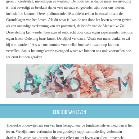
groei in creativiteit, mededogen en wijsheid. De oude leer is dat de mens zevenvoudig
is, wat bevestigt en betekent dat er vele niveaus en gebieden zijn voor ons wezen,
inclusief de kosmos. Deze opklimmende hiërarchieën reiken helemaal tot aan de
Grondslagen van het Leven. Als dit waar is, kan de reis door het leven worden gezien
als een oneindige verkenning van dat potentieel, de belofte van de Menselijke Ziel.
Deze stelling kan worden bewezen of ontkracht door onze eigen experimenten met ons
eigen leven. Oefening baart kunst. De Bijbel verklaart: “Zoals een mens denkt, zo zal
hij ook worden.” Als we ons kunnen voorstellen hoe we in wanhoop kunnen
vervallen, dan is het omgekeerde evengoed waar: we kunnen ons ook voorstellen hoe
we eruit kunnen geraken.
EENHEID VAN LEVEN
Theosofie onderwijst, als een van haar kernpunten, de fundamentele eenheid van al het
leven. We zijn nauw verbonden in een goddelijk tapijt van onderling verbonden
draden. De acties van de een hebben een effect op het leven van allen, universele