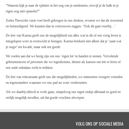
“Waarom kijk je naar de splinter in het oog van je medemens, terwijl je de balk in je
eigen oog niet opmerkt?”
Zodra Theosofie vaste voet heeft gekregen in ons denken, ervaren we dat als troostend
en bemoedigend. We kunnen dan in vertrouwen zeggen: ‘Ook dit gaat voorbij…’
De leer van Karma geeft ons de mogelijkheid om alles wat in dit of een vorig leven is
misgelopen weer in evenwicht te brengen. Karma betekent niet alleen dat je ‘zaait wat
je oogst’ ten kwade, maar ook ten goede.
We voelen aan dat we bezig zijn om ons ‘eigen lot’ in handen te nemen. Vervelende
gebeurtenissen of personen die we tegenkomen, dienen als kansen om iets te leren of
een oude onbalans recht te trekken.
De leer van reïncarnatie geeft ons die mogelijkheden; we ontmoeten vroegere vrienden
en tegenstanders waarmee we ons pad nu weer verderzetten.
Als we daarbij ethisch te werk gaan, simpelweg ons eigen stukje allemaal zo goed en
eerlijk mogelijk invullen, zal dat goede vruchten afwerpen.
VOLG ONS OP SOCIALE MEDIA