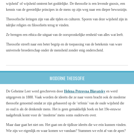
wijsheid’ of wijsheid omtrent het goddelijke. De theosofie is een levende gnosis, een
kennis van de geestelijke principes in de mens op zijn weg naar een dieper bewustzijn.
Theosofische leringen zijn van alle tijden en culturen. Sporen van deze wijsheid zijn in
talrijke religies en filosofieën terug te vinden.
Ze brengen een ethica die uitgaat van de oorspronkelijke eenheid van alles wat leeft.
Theosofie streeft naar een beter begrip en de toepassing van de betekenis van ware
universele broederschap onder de mensheid zonder enig onderscheid.
MODERNE THEOSOFIE
De Geheime Leer werd geschreven door
Helena Petrovna Blavatsky
en werd
uitgegeven in 1888. Vaak worden de ideeën die ze naar voren bracht ook de moderne
theosofie genoemd omdat ze zijn gebaseerd op de ‘erfenis’ van de oude wijsheid die
zo oud is als de denkende mens. Het is geen gemakkelijk boek en het 19e-eeuwse
taalgebruik komt voor de ‘moderne’ mens soms ouderwets over.
Maar daar gaat het niet om. Het gaat om de tijdloze ideeën die we erin kunnen vinden.
Wie zijn we eigenlijk en waar komen we vandaan? Stammen we echt af van de apen?