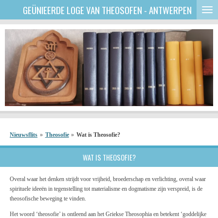
GEÜNIEERDE
LOGE VAN THEOSOFEN - ANTWERPEN
Ga
direct
naar
de
hoofdinhoud
Nieuwsflits
»
Theosofie
»
Wat is Theosofie?
WAT IS THEOSOFIE?
Overal waar het denken strijdt voor vrijheid, broederschap en verlichting, overal waar
spirituele ideeën in tegenstelling tot materialisme en dogmatisme zijn verspreid, is de
theosofische beweging te vinden.
Het woord ‘theosofie’ is ontleend aan het Griekse Theosophia en betekent ‘goddelijke