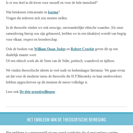
Is er een doel in dit leven voor onszelf en voor de hele mensheid?
Wat betekenen reïncarnatie en
karma
?
Vragen die iedereen zich zou moeten stellen.
In de theosofie vinden we ook eeuwige, onveranderlijke ethische waarden. Als onze
samenleving hierop zou zijn gebaseerd, leefden we in een ideale(re) wereld van begrip
voor elkaar, respect en broederschap.
Ook de boeken van
William Quan Judge
en
Robert Crosbie
geven dit op een
duidelijk manier weer.
Of een ethisch werk als de Stem van de Stilte; poëtisch, waardevol en tijdloos.
We vinden theosofische ideeën in veel oude en hedendaagse literatuur. We gaan ervan
uit dat voor de moderne mens de theosofie die H.P.Blavatsky en haar medewerkers
hebben opgeschreven op dit moment de meest volledige is.
Lees ook
De drie grondstellingen
.
HET EMBLEEM VAN DE THEOSOFISCHE BEWEGING
Het embleem is samengesteld uit een aantal symbolen die al eeuwenlang werden