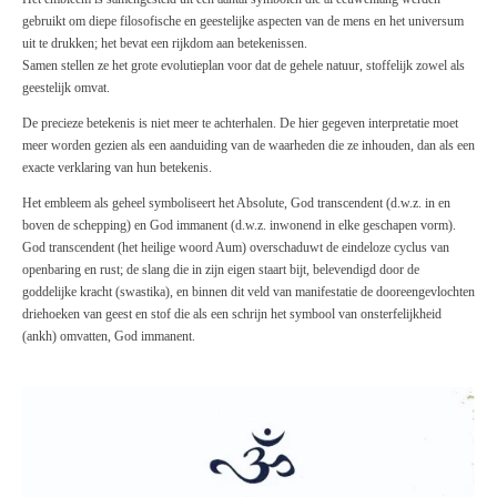
gebruikt om diepe filosofische en geestelijke aspecten van de mens en het universum
uit te drukken; het bevat een rijkdom aan betekenissen.
Samen stellen ze het grote evolutieplan voor dat de gehele natuur, stoffelijk zowel als
geestelijk omvat.
De precieze betekenis is niet meer te achterhalen. De hier gegeven interpretatie moet
meer worden gezien als een aanduiding van de waarheden die ze inhouden, dan als een
exacte verklaring van hun betekenis.
Het embleem als geheel symboliseert het Absolute, God transcendent (d.w.z. in en
boven de schepping) en God immanent (d.w.z. inwonend in elke geschapen vorm).
God transcendent (het heilige woord Aum) overschaduwt de eindeloze cyclus van
openbaring en rust; de slang die in zijn eigen staart bijt, belevendigd door de
goddelijke kracht (swastika), en binnen dit veld van manifestatie de dooreengevlochten
driehoeken van geest en stof die als een schrijn het symbool van onsterfelijkheid
(ankh) omvatten, God immanent.