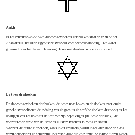
Ankh
In het centrum van de twee dooreengevlochten driehoeken staat de ankh of het
Ansatakruis, het oude Egyptische symbool voor wederopstanding. Het wordt
gevormd door het Tau- of T-vormige kruis met daarboven een kleine cirkel.
De twee driehoeken
De dooreengevlochten driehoeken, de lichte naar boven en de donkere naar onder
gericht, symboliseren de indaling van de geest in de stof (de donkere driehoek) en het
opstijgen van het leven uit de stof met zijn beperkingen (de lichte driehoek), de
voortdurende strijd van de lichte en duistere krachten in mens en natuur.
Wanneer de dubbele driehoek, zoals in dit embleem, wordt ingesloten door de slang,
verzinnebeeldt hij de schepping, begrensd door tijd en ruimte. Ze symboliseren samen