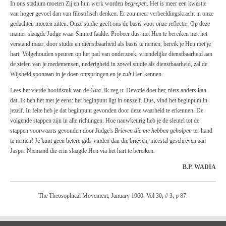
In ons stadium moeten Zij en hun werk worden
begrepen
. Het is meer een kwestie
van hoger gevoel dan van filosofisch denken. Er zou meer verbeeldingskracht in onze
gedachten moeten zitten. Onze studie geeft ons de basis voor onze reflectie. Op deze
manier slaagde Judge waar Sinnett faalde. Probeer dus niet Hen te bereiken met het
verstand maar, door studie en dienstbaarheid als basis te nemen, bereik je Hen met je
hart. Volgehouden speuren op het pad van onderzoek, vriendelijke dienstbaarheid aan
de zielen van je medemensen, nederigheid in zowel studie als dienstbaarheid, zal de
Wijsheid spontaan in je doen ontspringen en je
zult
Hen kennen.
Lees het vierde hoofdstuk van de
Gita
. Ik zeg u: Devotie doet het; niets anders kan
dat. Ik ben het met je eens: het beginpunt ligt in onszelf. Dus, vind het beginpunt in
jezelf. In feite heb je dat beginpunt gevonden door deze waarheid te erkennen. De
volgende stappen zijn in alle richtingen. Hoe nauwkeurig heb je de sleutel tot de
stappen voorwaarts gevonden door Judge's
Brieven die me hebben geholpen
ter hand
te nemen! Je kunt geen betere gids vinden dan die brieven, meestal geschreven aan
Jasper Niemand die erin slaagde Hen via het hart te bereiken.
B.P. WADIA
The Theosophical Movement, January 1960, Vol 30, # 3, p 87.