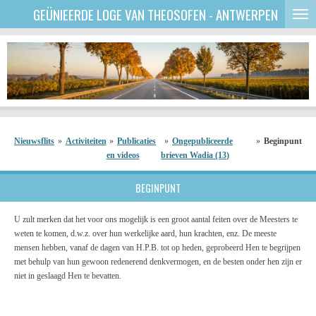
GEÜNIEERDE
LOGE VAN THEOSOFEN - ANTWERPEN
Ga
direct
naar
de
hoofdinhoud
Nieuwsflits
»
Activiteiten
»
Publicaties
»
Ongepubliceerde
»
Beginpunt
en videos
brieven Wadia (13)
BEGINPUNT
U zult merken dat het voor ons mogelijk is een groot aantal feiten over de Meesters te
weten te komen, d.w.z. over hun werkelijke aard, hun krachten, enz. De meeste
mensen hebben, vanaf de dagen van H.P.B. tot op heden, geprobeerd Hen te begrijpen
met behulp van hun gewoon redenerend denkvermogen, en de besten onder hen zijn er
niet in geslaagd Hen te bevatten.