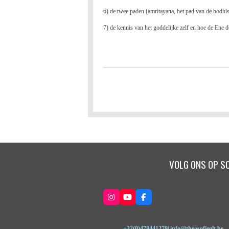
6) de twee paden (amritayana, het pad van de bodhisat
7) de kennis van het goddelijke zelf en hoe de Ene d
VOLG ONS OP SO
I
Y
F
n
o
a
s
u
c
t
T
e
a
u
b
+32(0)478441279
|
info@theosofieglt.be