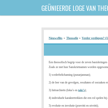
Ga
GEÜNIEERDE
LOGE VAN THE
direct
naar
de
hoofdinhoud
Nieuwsflits
»
Theosofie
»
Verder verdiepen? (3
Een theosofisch begrip voor de zeven basisleringen d
Zoals ze met hun San­skrietnamen worden opgesomd 
1) wederbelichaming (punarjanman);
2) de leer van de gevolgen, resultaten of oorzaken e
3) hiërarchieën (loka’s en
tala’s
);
4) individuele karakter­trekken die een rol spelen bij
5) evolutie en involutie (pravritti en nivritti);