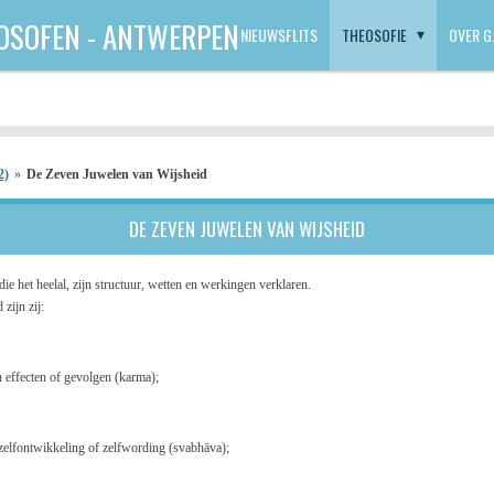
OSOFEN - ANTWERPEN
NIEUWSFLITS
THEOSOFIE
OVER G.
2)
»
De Zeven Juwelen van Wijsheid
DE ZEVEN JUWELEN VAN WIJSHEID
ie het heelal, zijn structuur, wetten en werkingen verklaren.
zijn zij:
n effecten of gevolgen (karma);
 zelf­ontwikkeling of zelf­wording (svabhāva);