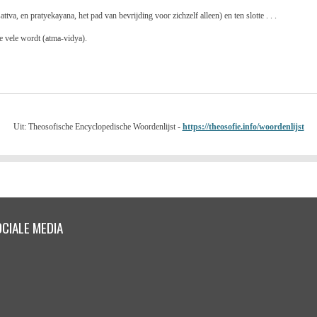
tva, en pratyekayana, het pad van bevrijding voor zichzelf alleen) en ten slotte . . .
e vele wordt (atma-vidya).
Uit: Theosofische Encyclopedische Woordenlijst -
https://theosofie.info/woordenlijst
CIALE MEDIA