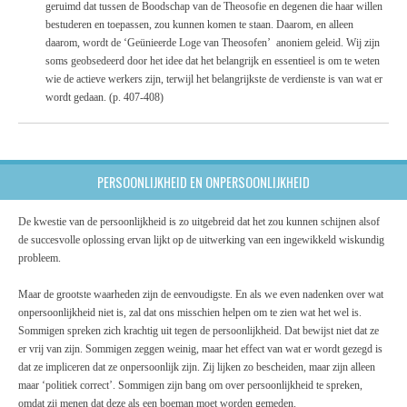
geruimd dat tussen de Boodschap van de Theosofie en degenen die haar willen
bestuderen en toepassen, zou kunnen komen te staan. Daarom, en alleen
daarom, wordt de ‘Geünieerde Loge van Theosofen’ anoniem geleid. Wij zijn
soms geobsedeerd door het idee dat het belangrijk en essentieel is om te weten
wie de actieve werkers zijn, terwijl het belangrijkste de verdienste is van wat er
wordt gedaan. (p. 407-408)
PERSOONLIJKHEID EN ONPERSOONLIJKHEID
De kwestie van de persoonlijkheid is zo uitgebreid dat het zou kunnen schijnen alsof
de succesvolle oplossing ervan lijkt op de uitwerking van een ingewikkeld wiskundig
probleem.
Maar de grootste waarheden zijn de eenvoudigste. En als we even nadenken over wat
onpersoonlijkheid niet is, zal dat ons misschien helpen om te zien wat het wel is.
Sommigen spreken zich krachtig uit tegen de persoonlijkheid. Dat bewijst niet dat ze
er vrij van zijn. Sommigen zeggen weinig, maar het effect van wat er wordt gezegd is
dat ze impliceren dat ze onpersoonlijk zijn. Zij lijken zo bescheiden, maar zijn alleen
maar ‘politiek correct’. Sommigen zijn bang om over persoonlijkheid te spreken,
omdat zij menen dat deze als een boeman moet worden gemeden.