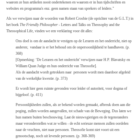
waarom ze hun artikelen nooit ondertekenen en waarom er in hun tijdschriften en
websites en programma's enz. geen namen staan van sprekers of leiders."
Als we verwijzen naar de woorden van Robert Crosbie (de oprichter van de G.L.T.) in
het boek
The Friendly Philosopher
- Letters and Talks on Theosophy and the
Theosophical Life, vinden we een verklaring voor dit alles:
Ons doel is om de aandacht te vestigen op de Leraren en het onderricht, niet op
anderen; vandaar is er het behoud om de onpersoonlijkheid te handhaven. (p.
368)
[Opmerking: ‘De Leraren en het onderricht’ verwijzen naar H.P. Blavatsky en
William Quan Judge en hun onderricht van Theosofie].
Als de aandacht wordt getrokken naar personen wordt men daardoor afgeleid
van de werkelijke kwestie. (p. 373)
Er wordt hier geen ruimte gevonden voor leider of autoriteit, voor dogma of
bijgeloof. (p. 411)
Persoonlijkheden zullen, als ze bekend worden gemaakt, afbreuk doen aan die
poging, zullen worden aangevallen, tot schade van de Beweging. Dus laten we
hun namen buiten beschouwing. Laat de nieuwsgierigen en de tegenstanders
maar veronderstellen wat ze willen - de echt serieuze mensen zullen oordelen
naar de vruchten, niet naar personen. Theosofie komt niet voort uit een
genootschap, noch uit levende personen. (p. 368-369)