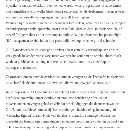
bijeenkomsten van de G.L.T. over de hele wereld, waar programma's of advertenties
niet vermelden wie op welke bijeenkomst zal spreken en de deelnemers maken er vaak
een punt van om alle verwijzingen naar zichzelf te vermijden.
Wanneer zij hun medestudenten en bezoekers toespreken, verwijzen ze tijdens lezingen
en studiegroepen zelfs opzettelijk naar zichzelf als ‘deze student’ in plaats van ‘ik, of
mezelf ’ of gebruiken ze het meer onpersoonlijke ‘wij’ in plaats van het persoonlijke
‘ik’ - en spannen ze zich in om hun persoonlijkheid op de achtergrond te houden.
G.L.T.-medewerkers en -collega's spreken elkaar natuurlijk vriendelijk aan en zijn
vaak goede bekenden van elkaar, maar wanneer het aankomt op feitelijk theosofisch
werk en publieke inspanningen, kiezen ze er bewust voor om zichzelf op de
achtergrond te houden
Ze proberen om zo beter de aandacht te kunnen vestigen op de Theosofie in plaats van
op zichzelf als de onvolmaakte individuen, die we ongetwijfeld allemaal zijn.
In de loop van de 113 jaar sinds de oprichting van de Geünieerde Loge van Theosofen
heeft deze opzettelijk onpersoonlijke en anonieme benadering af en toe tot
misverstanden en vragen geleid en zelfs tot beschuldigingen dat de mensen van de
G.L.T. anoniem bleven omdat zij ‘iets te verbergen’ hadden of ‘geheimzinnig’ of
‘verdachte figuren’ waren. Niets van dit alles is waar. Op sommige websites van
theosofische forums zijn opmerkingen van andere theosofen te vinden in de trant van:
"Deze mensen zijn zulke echt goede en oprechte mensen, maar ik snap gewoon niet