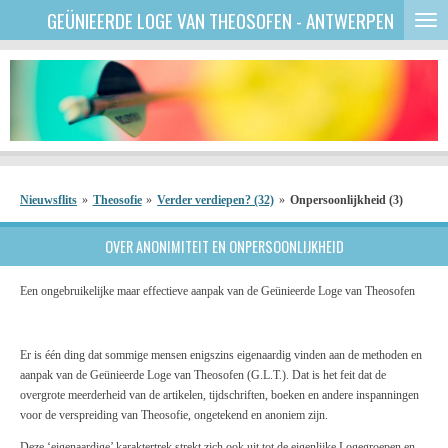
GEÜNIEERDE
LOGE VAN THEOSOFEN - ANTWERPEN
Ga
direct
naar
de
hoofdinhoud
Nieuwsflits
»
Theosofie
»
Verder verdiepen? (32)
»
Onpersoonlijkheid (3)
OVER ANONIMITEIT EN ONPERSOONLIJKHEID
Een ongebruikelijke maar effectieve aanpak van de Geünieerde Loge van Theosofen
Er is één ding dat sommige mensen enigszins eigenaardig vinden aan de methoden en
aanpak van de Geünieerde Loge van Theosofen (G.L.T.). Dat is het feit dat de
overgrote meerderheid van de artikelen, tijdschriften, boeken en andere inspanningen
voor de verspreiding van Theosofie, ongetekend en anoniem zijn.
Deze ‘eigenaardige’ karaktertrek strekt zich ook uit tot de eigenlijke Logegroepen en