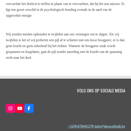
verwachtte het doelwit te treffen in plaats van te verwachten, dat hij het zou missen. Er
ligt een groot verschil in de psychologisch houding evenals in de aard van de
opgewekte energie.
Wij zouden moeten ophouden te twijfelen aan ons vermogen om te slagen. Als wij
twijfelen is het of wij proberen een pijl af te schieten met een losse boogpees; er is dan
geen kracht en geen zekerheid bij het richten. Wanneer de boogpees strak wordt
gespannen en losgelaten, gaat de pijl zonder aarzeling met de kracht van de spanning
recht naar het doel.
VOLG ONS OP SOCIALE MEDIA
I
Y
F
n
o
a
s
u
c
t
T
e
a
u
b
+32(0)478441279
|
info@theosofieglt.be
g
b
o