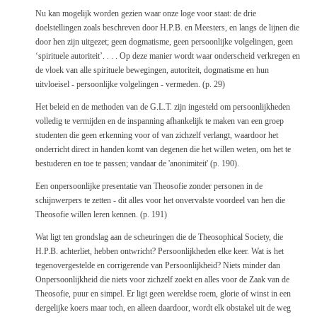
Nu kan mogelijk worden gezien waar onze loge voor staat: de drie
doelstellingen zoals beschreven door H.P.B. en Meesters, en langs de lijnen die
door hen zijn uitgezet; geen dogmatisme, geen persoonlijke volgelingen, geen
‘spirituele autoriteit’. . . . Op deze manier wordt waar onderscheid verkregen en
de vloek van alle spirituele bewegingen, autoriteit, dogmatisme en hun
uitvloeisel - persoonlijke volgelingen - vermeden. (p. 29)
Het beleid en de methoden van de G.L.T. zijn ingesteld om persoonlijkheden
volledig te vermijden en de inspanning afhankelijk te maken van een groep
studenten die geen erkenning voor of van zichzelf verlangt, waardoor het
onderricht direct in handen komt van degenen die het willen weten, om het te
bestuderen en toe te passen; vandaar de 'anonimiteit' (p. 190).
Een onpersoonlijke presentatie van Theosofie zonder personen in de
schijnwerpers te zetten - dit alles voor het onvervalste voordeel van hen die
Theosofie willen leren kennen. (p. 191)
Wat ligt ten grondslag aan de scheuringen die de Theosophical Society, die
H.P.B. achterliet, hebben ontwricht? Persoonlijkheden elke keer. Wat is het
tegenovergestelde en corrigerende van Persoonlijkheid? Niets minder dan
Onpersoonlijkheid die niets voor zichzelf zoekt en alles voor de Zaak van de
Theosofie, puur en simpel. Er ligt geen wereldse roem, glorie of winst in een
dergelijke koers maar toch, en alleen daardoor, wordt elk obstakel uit de weg