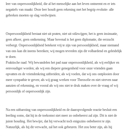
leer van onpersoonlijkheid, die al het menselijke aan het leven ontneemt en er iets
negatiefs van maakt. Deze leer houdt geen rekening met het begrip evolutie- alle
gebreken moeten op slag verdwijnen.
Onpersoonlijkheid bestaat niet uit praten, niet uit stilzwijgen; het is geen insinuatie,
geen afkeer, geen ontkenning. Maar bovenal is het geen diplomatie, die eerzucht
verbergt. Onpersoonlijkheid betekent vrij te zijn van persoonlijkheid, maar niemand
van ons kan dit ineens bereiken; wij mogen tevreden zijn dit volhardend en geleidelijk
te doen.
Praktische raad: Wij bewandelen het pad naar onpersoonlijkheid, als wij eerlijker en
eenvoudiger worden; als wij een diepere genegenheid voor onze vrienden gaan
opvatten en de vriendenkring uitbreiden; als wij voelen, dat wij ons ontplooien door
meer sympathie te geven; als wij graag werken voor Theosofie en niet streven naar
aanzien of erkenning, en vooral als wij ons niet te druk maken over de vraag of wij
persoonlijk of onpersoonlijk zijn.
Na een uitbarsting van onpersoonlijkheid en de daaropvolgende reactie besluit een
leerling soms, dat hij in de toekomst niet meer zo onbeheerst zal zijn. Dit is niet de
juiste houding. Het bewijst, dat hij verwacht toch enigszins onbeheerst te zijn.
Natuurlijk, als hij dit verwacht, zal het ook gebeuren. Het zou beter zijn, als hij