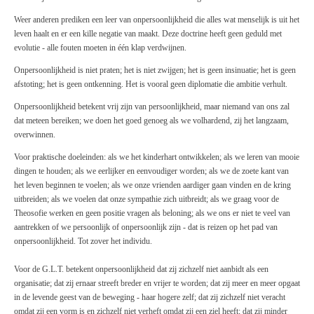
Weer anderen prediken een leer van onpersoonlijkheid die alles wat menselijk is uit het
leven haalt en er een kille negatie van maakt. Deze doctrine heeft geen geduld met
evolutie - alle fouten moeten in één klap verdwijnen.
Onpersoonlijkheid is niet praten; het is niet zwijgen; het is geen insinuatie; het is geen
afstoting; het is geen ontkenning. Het is vooral geen diplomatie die ambitie verhult.
Onpersoonlijkheid betekent vrij zijn van persoonlijkheid, maar niemand van ons zal
dat meteen bereiken; we doen het goed genoeg als we volhardend, zij het langzaam,
overwinnen.
Voor praktische doeleinden: als we het kinderhart ontwikkelen; als we leren van mooie
dingen te houden; als we eerlijker en eenvoudiger worden; als we de zoete kant van
het leven beginnen te voelen; als we onze vrienden aardiger gaan vinden en de kring
uitbreiden; als we voelen dat onze sympathie zich uitbreidt; als we graag voor de
Theosofie werken en geen positie vragen als beloning; als we ons er niet te veel van
aantrekken of we persoonlijk of onpersoonlijk zijn - dat is reizen op het pad van
onpersoonlijkheid. Tot zover het individu.
Voor de G.L.T. betekent onpersoonlijkheid dat zij zichzelf niet aanbidt als een
organisatie; dat zij ernaar streeft breder en vrijer te worden; dat zij meer en meer opgaat
in de levende geest van de beweging - haar hogere zelf; dat zij zichzelf niet veracht
omdat zij een vorm is en zichzelf niet verheft omdat zij een ziel heeft; dat zij minder