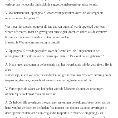
verloop van het occulte onderricht is suggestie, gebaseerd op juiste kennis.
V. Wat betekent het, op pagina 2, waar wordt gesproken over ”de Wetsregel die
inherent is aan het geheel”?
Wet moet niet worden opgevat als iets dat van buitenaf wordt opgelegd door een
wezen of wezens, maar als gevolg van onze eigen ideeën en daden als de creatieve
bronnen en oorzaken van de effecten die we voelen.
Daarom is Wet inherent aanwezig in onszelf.
V. Op pagina 12 wordt gesproken over de "ware leer" als " ingesloten in het
onvergankelijke centrum van de menselijke natuur." Betekent dat als geheugen?
A. Het is geen geheugen in de betekenis van het woord zoals wij dat gebruiken. Het is
alles
wat we zijn, in elk van onze bestanddelen, op grond van onze vroegere ervaring en de
toepassing daarvan, ongeacht of we ons de ervaring herinneren of niet.
V. Verschijnen de zaken van het heden voor de Meesters als nieuwe ervaringen,
of zien Zij de toekomst zoals die zal zijn?
A. Ze hebben alle ervaringen meegemaakt en kunnen de toekomst beoordelen aan de
hand van het verleden en het heden. We moeten niet denken dat onze ervaringen in
deze tijd verschillen van die in enig ander tijdperk. De materiële omgeving – en