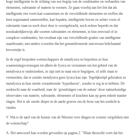
hoge intelligentie in de richting van een begrip van de combinaties en verbanden van
elementen, substantie of materie in vormen. Ze gaan voorbij aan het feit dat als
intelligentie een vorm kan waarnemen en de verschillende elementen en stoffen die
hem zogenaamd samenstellen, kan bepalen, intelligentie boven en achter vorm of
substantie staat en noch door deze is voortgebracht, noch erdoor beperkt en dat
noodzakelijkerwijs alle soorten substanties en elementen, in hun eenvoud of in
complexe combinaties, het resultaat zijn van verschillende graden van intelligente
manifestatie; met andere woorden dat het gemanifesteerde universum belichaamd
bewustzijn is.
In de regel bespotten wetenschappers de metafysica en beperken zo hun
waarnemingsvermogen tot alleen de fysica en verzuimen om het gebied van de
metafysica te onderzoeken, ze zijn niet in staat om te begrijpen, of zelfs maar te
vermoeden, dat er zonder metafysica geen fysica kan zijn. Tegelijkertijd gebruiken ze
metafysica in hun steeds veranderende ‘hypothesen’, zonder er erg in te hebben. De
zoektocht naar de waarheid, naar de ‘grondslagen van de natuur’ door natuurkundige
observaties van materie, substantie, elementen of krachten kan op geen enkele manier
slagen. Het is als steeds dieper in de aarde graven om de bron van het zonlicht te
vinden.
V. Wat is de aard van de kennis van de Meester over dingen en wezens vergeleken met
de wetenschap?
A. Het antwoord kan worden gevonden op pagina 2. "Maar theosofie weet dat het