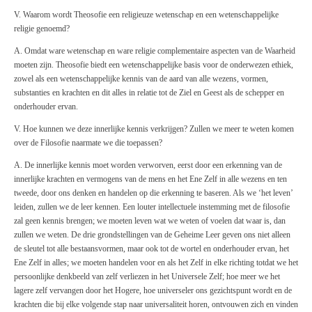
V. Waarom wordt Theosofie een religieuze wetenschap en een wetenschappelijke
religie genoemd?
A. Omdat ware wetenschap en ware religie complementaire aspecten van de Waarheid
moeten zijn. Theosofie biedt een wetenschappelijke basis voor de onderwezen ethiek,
zowel als een wetenschappelijke kennis van de aard van alle wezens, vormen,
substanties en krachten en dit alles in relatie tot de Ziel en Geest als de schepper en
onderhouder ervan.
V. Hoe kunnen we deze innerlijke kennis verkrijgen? Zullen we meer te weten komen
over de Filosofie naarmate we die toepassen?
A. De innerlijke kennis moet worden verworven, eerst door een erkenning van de
innerlijke krachten en vermogens van de mens en het Ene Zelf in alle wezens en ten
tweede, door ons denken en handelen op die erkenning te baseren. Als we ‘het leven’
leiden, zullen we de leer kennen. Een louter intellectuele instemming met de filosofie
zal geen kennis brengen; we moeten leven wat we weten of voelen dat waar is, dan
zullen we weten. De drie grondstellingen van de Geheime Leer geven ons niet alleen
de sleutel tot alle bestaansvormen, maar ook tot de wortel en onderhouder ervan, het
Ene Zelf in alles; we moeten handelen voor en als het Zelf in elke richting totdat we het
persoonlijke denkbeeld van zelf verliezen in het Universele Zelf; hoe meer we het
lagere zelf vervangen door het Hogere, hoe universeler ons gezichtspunt wordt en de
krachten die bij elke volgende stap naar universaliteit horen, ontvouwen zich en vinden