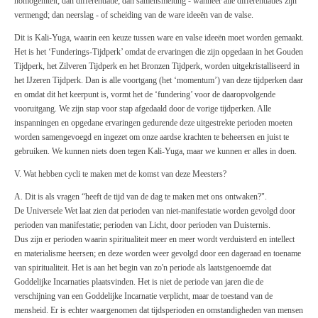
homogeniteit; dan differentiatie; dan samensmelting - wanneer alle differentiaties zijn
vermengd; dan neerslag - of scheiding van de ware ideeën van de valse.
Dit is Kali-Yuga, waarin een keuze tussen ware en valse ideeën moet worden gemaakt.
Het is het ‘Funderings-Tijdperk’ omdat de ervaringen die zijn opgedaan in het Gouden
Tijdperk, het Zilveren Tijdperk en het Bronzen Tijdperk, worden uitgekristalliseerd in
het IJzeren Tijdperk. Dan is alle voortgang (het ‘momentum’) van deze tijdperken daar
en omdat dit het keerpunt is, vormt het de ‘fundering’ voor de daaropvolgende
vooruitgang. We zijn stap voor stap afgedaald door de vorige tijdperken. Alle
inspanningen en opgedane ervaringen gedurende deze uitgestrekte perioden moeten
worden samengevoegd en ingezet om onze aardse krachten te beheersen en juist te
gebruiken. We kunnen niets doen tegen Kali-Yuga, maar we kunnen er alles in doen.
V. Wat hebben cycli te maken met de komst van deze Meesters?
A. Dit is als vragen “heeft de tijd van de dag te maken met ons ontwaken?".
De Universele Wet laat zien dat perioden van niet-manifestatie worden gevolgd door
perioden van manifestatie; perioden van Licht, door perioden van Duisternis.
Dus zijn er perioden waarin spiritualiteit meer en meer wordt verduisterd en intellect
en materialisme heersen; en deze worden weer gevolgd door een dageraad en toename
van spiritualiteit. Het is aan het begin van zo'n periode als laatstgenoemde dat
Goddelijke Incarnaties plaatsvinden. Het is niet de periode van jaren die de
verschijning van een Goddelijke Incarnatie verplicht, maar de toestand van de
mensheid. Er is echter waargenomen dat tijdsperioden en omstandigheden van mensen