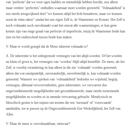
van ‘perfectie’ dat we voor ogen hadden en uiteindelijk hebben bereikt, zou alleen
maar verdere ‘perfecties’ onthullen waarnaar moet worden gestreefd. ‘Volmaaktheid’ is
een steeds terugwijkend doel “we kunnen altijd het licht benaderen, maar we kunnen
nooit de vlam raken" omdat het ons eigen Zelf is, de Waarnemer en Kenner. Het Zelf is
noch volmaakt noch onvolmaakt want het omvat alle waarnemingen; er kan geen
kennis zijn van enige graad van perfectie of imperfectie, tenzij de Waarnemer beide kan
zien en het onderscheid tussen beide kan maken.
V. Maar er wordt gezegd dat de Mens inherent volmaakt is?
A. De inherentie is het onbegrensde vermogen van het altijd-worden. Of het worden
nu klein of groot is, het vermogen van ‘worden’ blijft altijd hetzelfde. De mens, als het
Zelf, is voorbij verandering en kan alleen in die zin ‘volmaakt’ worden genoemd;
alleen dat wat onuitputtelijk, onveranderlijk, onverbeterlijk is, kan volmaakt worden
genoemd. Wanneer we spreken van ‘volmaaktheid’ bedoelen we wijsheid, begrip,
vermogen, allemaal verworvenheden, geen inherenties; we verwarren dus
ongeconditioneerde mogelijkheden met geconditioneerde, maar steeds toenemende
mogelijkheden en worden zo in mentale verwarring gebracht. Metafysisch en
filosofisch gezien is het onjuist om termen die een ‘toestand’ of ‘voorwaarde’
aanduiden, toe te passen op de Ongeconditioneerde Ene Werkelijkheid, het Zelf van
Alles.
V. Maar de mens is vervolmaakbaar, nietwaar?