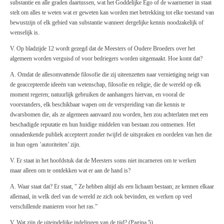
substantie en alle graden daartussen, wat het Goddelijke Ego of de waarnemer in staat
stelt om alles te weten wat er geweten kan worden met betrekking tot elke toestand van
bewustzijn of elk gebied van substantie wanneer dergelijke kennis noodzakelijk of
wenselijk is.
V. Op bladzijde 12 wordt gezegd dat de Meesters of Oudere Broeders over het
algemeen worden verguisd of voor bedriegers worden uitgemaakt. Hoe komt dat?
A. Omdat de allesomvattende filosofie die zij uiteenzetten naar vernietiging neigt van
de geaccepteerde ideeën van wetenschap, filosofie en religie, die de wereld op elk
moment regeren; natuurlijk gebruiken de aanhangers hiervan, en vooral de
voorstanders, elk beschikbaar wapen om de verspreiding van die kennis te
dwarsbomen die, als ze algemeen aanvaard zou worden, hen zou achterlaten met een
beschadigde reputatie en hun huidige middelen van bestaan zou ontnemen. Het
onnadenkende publiek accepteert zonder twijfel de uitspraken en oordelen van hen die
in hun ogen ’autoriteiten’ zijn.
V. Er staat in het hoofdstuk dat de Meesters soms niet incarneren om te werken
maar alleen om te ontdekken wat er aan de hand is?
A. Waar staat dat? Er staat, " Ze hebben altijd als een lichaam bestaan; ze kennen elkaar
allemaal, in welk deel van de wereld ze zich ook bevinden, en werken op veel
verschillende manieren voor het ras.”
V. Wat zijn de uiteindelijke indelingen van de tijd? (Pagina 5)