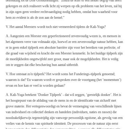
betrekking tot de Drie Grondstellingen: "Zodra de lezer er een helder begrip van heeft
gekregen en zich realiseert welk licht zij werpen op elk probleem van het leven, zal hij
in zijn ogen geen verdere rechtvaardiging nodig hebben, omdat hun waarheid voor
hem zo evident is als de zon aan de hemel."
V. Het aantal Meesters wordt toch niet vermeerderd tijdens de Kali-Yuga?
A. Aangezien een Meester een geperfectioneerd zevenvoudig wezen is, en mensen in
het algemeen verre van volmaakt zijn, hoewel ze een zevenvoudige natuur hebben, kan
er in geen enkel tijdperk een absolute barrière zijn voor het bereiken van perfectie, of
die graad van wijsheid en kracht die een Meester kenmerkt. In het huidige tijdperk zijn
de moeilijkheden ongetwijfeld zeer groot, maar ook de mogelijkheden. Het is veilig
om te zeggen dat elke beschaving hun aantal uitbreidt.
V. Hoe ontstaat zo'n tijdperk? Het wordt soms het Funderings-tijdperk genoemd;
waarom is dat? En waarom wordt er gesproken over de voortgang (het ‘momentum’)
ervan en hoe kan er veel in worden gedaan?
A. Kali-Yuga betekent ‘Donker Tijdperk’ - dat wil zeggen, ‘geestelijk donker’. Het is
het hoogtepunt van de afdaling van de mens in en de identificatie van zichzelf met
grove materie. Het vertegenwoordigt en bevat de vermenging van verschillende lijnen
van individueel en collectief denken en handelen (individuen, naties en rassen) die
noodzakelijkerwijs tegenstrijdig zijn vanwege persoonlijk egoïsme, als gevolg van een
verlies van de kennis van spirituele identiteit. De processen van de natuur zijn eerst