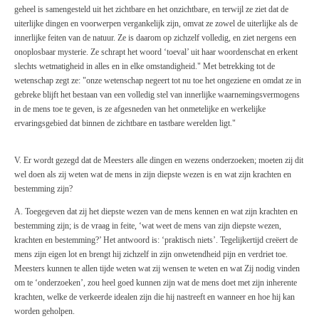
geheel is samengesteld uit het zichtbare en het onzichtbare, en terwijl ze ziet dat de
uiterlijke dingen en voorwerpen vergankelijk zijn, omvat ze zowel de uiterlijke als de
innerlijke feiten van de natuur. Ze is daarom op zichzelf volledig, en ziet nergens een
onoplosbaar mysterie. Ze schrapt het woord ‘toeval’ uit haar woordenschat en erkent
slechts wetmatigheid in alles en in elke omstandigheid." Met betrekking tot de
wetenschap zegt ze: "onze wetenschap negeert tot nu toe het ongeziene en omdat ze in
gebreke blijft het bestaan van een volledig stel van innerlijke waarnemingsvermogens
in de mens toe te geven, is ze afgesneden van het onmetelijke en werkelijke
ervaringsgebied dat binnen de zichtbare en tastbare werelden ligt."
V. Er wordt gezegd dat de Meesters alle dingen en wezens onderzoeken; moeten zij dit
wel doen als zij weten wat de mens in zijn diepste wezen is en wat zijn krachten en
bestemming zijn?
A. Toegegeven dat zij het diepste wezen van de mens kennen en wat zijn krachten en
bestemming zijn; is de vraag in feite, ‘wat weet de mens van zijn diepste wezen,
krachten en bestemming?’ Het antwoord is: ‘praktisch niets’. Tegelijkertijd creëert de
mens zijn eigen lot en brengt hij zichzelf in zijn onwetendheid pijn en verdriet toe.
Meesters kunnen te allen tijde weten wat zij wensen te weten en wat Zij nodig vinden
om te ‘onderzoeken’, zou heel goed kunnen zijn wat de mens doet met zijn inherente
krachten, welke de verkeerde idealen zijn die hij nastreeft en wanneer en hoe hij kan
worden geholpen.