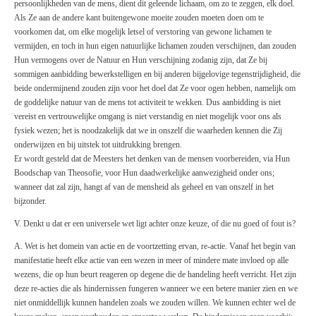
persoonlijkheden van de mens, dient dit geleende lichaam, om zo te zeggen, elk doel.
Als Ze aan de andere kant buitengewone moeite zouden moeten doen om te
voorkomen dat, om elke mogelijk letsel of verstoring van gewone lichamen te
vermijden, en toch in hun eigen natuurlijke lichamen zouden verschijnen, dan zouden
Hun vermogens over de Natuur en Hun verschijning zodanig zijn, dat Ze bij
sommigen aanbidding bewerkstelligen en bij anderen bijgelovige tegenstrijdigheid, die
beide ondermijnend zouden zijn voor het doel dat Ze voor ogen hebben, namelijk om
de goddelijke natuur van de mens tot activiteit te wekken. Dus aanbidding is niet
vereist en vertrouwelijke omgang is niet verstandig en niet mogelijk voor ons als
fysiek wezen; het is noodzakelijk dat we in onszelf die waarheden kennen die Zij
onderwijzen en bij uitstek tot uitdrukking brengen.
Er wordt gesteld dat de Meesters het denken van de mensen voorbereiden, via Hun
Boodschap van Theosofie, voor Hun daadwerkelijke aanwezigheid onder ons;
wanneer dat zal zijn, hangt af van de mensheid als geheel en van onszelf in het
bijzonder.
V. Denkt u dat er een universele wet ligt achter onze keuze, of die nu goed of fout is?
A. Wet is het domein van actie en de voortzetting ervan, re-actie. Vanaf het begin van
manifestatie heeft elke actie van een wezen in meer of mindere mate invloed op alle
wezens, die op hun beurt reageren op degene die de handeling heeft verricht. Het zijn
deze re-acties die als hindernissen fungeren wanneer we een betere manier zien en we
niet onmiddellijk kunnen handelen zoals we zouden willen. We kunnen echter wel de