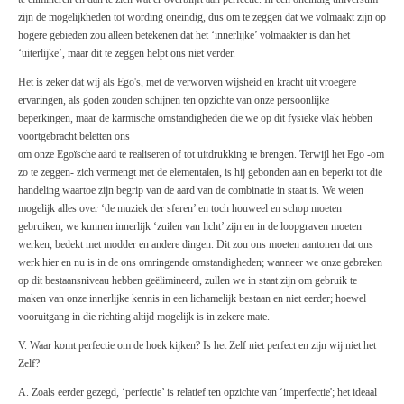
zijn de mogelijkheden tot wording oneindig, dus om te zeggen dat we volmaakt zijn op
hogere gebieden zou alleen betekenen dat het ‘innerlijke’ volmaakter is dan het
‘uiterlijke’, maar dit te zeggen helpt ons niet verder.
Het is zeker dat wij als Ego's, met de verworven wijsheid en kracht uit vroegere
ervaringen, als goden zouden schijnen ten opzichte van onze persoonlijke
beperkingen, maar de karmische omstandigheden die we op dit fysieke vlak hebben
voortgebracht beletten ons
om onze Egoïsche aard te realiseren of tot uitdrukking te brengen. Terwijl het Ego -om
zo te zeggen- zich vermengt met de elementalen, is hij gebonden aan en beperkt tot die
handeling waartoe zijn begrip van de aard van de combinatie in staat is. We weten
mogelijk alles over ‘de muziek der sferen’ en toch houweel en schop moeten
gebruiken; we kunnen innerlijk ‘zuilen van licht’ zijn en in de loopgraven moeten
werken, bedekt met modder en andere dingen. Dit zou ons moeten aantonen dat ons
werk hier en nu is in de ons omringende omstandigheden; wanneer we onze gebreken
op dit bestaansniveau hebben geëlimineerd, zullen we in staat zijn om gebruik te
maken van onze innerlijke kennis in een lichamelijk bestaan en niet eerder; hoewel
vooruitgang in die richting altijd mogelijk is in zekere mate.
V. Waar komt perfectie om de hoek kijken? Is het Zelf niet perfect en zijn wij niet het
Zelf?
A. Zoals eerder gezegd, ‘perfectie’ is relatief ten opzichte van ‘imperfectie'; het ideaal