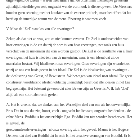
ongetwijfeld de ideeën – waren heel anders dan de onze; maar menselijke gevoelens
zijn altijd hetzelfde geweest, ongeacht wat de vorm ook is die ze opwekt. De Meesters
houden geen rekening met het karakter van de externe prikkels, maar het effect dat het
heeft op de innerlijke natuur van de mens. Ervaring is wat men voelt.
V. Maar de ‘Ziel’ staat los van alle ervaringen?
Zeker, als dat niet zo was, zou ze niet kunnen ervaren. De Ziel is onderscheiden van
haar ervaringen in de zin dat zij de som is van haar ervaringen, net zoals een huis
verschilt van de materialen die erin worden gestopt. De Ziel is de resultante van al haar
ervaringen; het huis is niet één van de materialen, maar is een ideaal dat uit de
materialen bestaat. Wij idealiseren onze ervaringen. Onze ervaringen zijn waardeloos
tenzij ze ons een basis geven in het ideaal. De Ziel is de idealisering van ervaringen -
de idealisering van Geest, of Bewustzijn. We bewegen van ideaal naar ideaal. De geest
construeert voortdurend idealen totdat zij uiteindelijk beseft dat alle idealen in het Ene
begrepen zijn. Het betekent gewoon dat alles Bewustzijn en Geest is.V. Ik heb ‘Ziel’
altijd als een soort abstractie gezien.
A. Het is vreemd dat we denken aan het Werkelijke deel van ons als het onwerkelijke.
Er is Dat in ons dat ziet, hoort, voelt - ongeacht het lichaam, ongeacht het denken - de
echte Mens. Buddhi is het onsterfelijke Ego. Buddhi kan niet worden beschreven. Het
is gevoel, de
geaccumuleerde ervaringen - al onze ervaring zit in het gevoel. Manas is het Hogere
Denken, dat deel van Buddhi dat in actie is; het creatieve vermogen van Buddhi. Er is