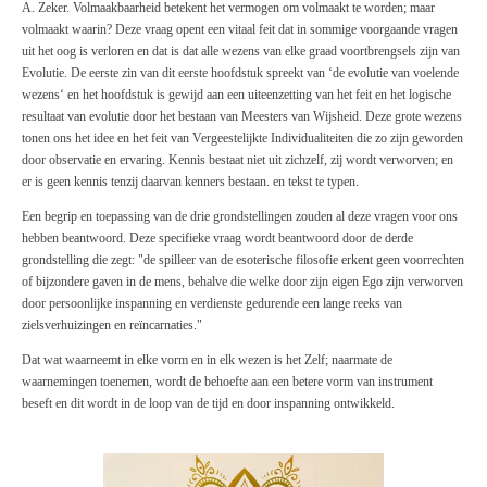
A. Zeker. Volmaakbaarheid betekent het vermogen om volmaakt te worden; maar
volmaakt waarin? Deze vraag opent een vitaal feit dat in sommige voorgaande vragen
uit het oog is verloren en dat is dat alle wezens van elke graad voortbrengsels zijn van
Evolutie. De eerste zin van dit eerste hoofdstuk spreekt van ‘de evolutie van voelende
wezens‘ en het hoofdstuk is gewijd aan een uiteenzetting van het feit en het logische
resultaat van evolutie door het bestaan van Meesters van Wijsheid. Deze grote wezens
tonen ons het idee en het feit van Vergeestelijkte Individualiteiten die zo zijn geworden
door observatie en ervaring. Kennis bestaat niet uit zichzelf, zij wordt verworven; en
er is geen kennis tenzij daarvan kenners bestaan. en tekst te typen.
Een begrip en toepassing van de drie grondstellingen zouden al deze vragen voor ons
hebben beantwoord. Deze specifieke vraag wordt beantwoord door de derde
grondstelling die zegt: "de spilleer van de esoterische filosofie erkent geen voorrechten
of bijzondere gaven in de mens, behalve die welke door zijn eigen Ego zijn verworven
door persoonlijke inspanning en verdienste gedurende een lange reeks van
zielsverhuizingen en reïncarnaties."
Dat wat waarneemt in elke vorm en in elk wezen is het Zelf; naarmate de
waarnemingen toenemen, wordt de behoefte aan een betere vorm van instrument
beseft en dit wordt in de loop van de tijd en door inspanning ontwikkeld.