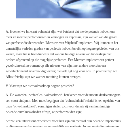
A. Hoewel we inherent volmaakt zijn, wat betekent dat we de potentie hebben om
meer en meer te perfectioneren in vermogen en expressie, zijn we ver van die graad
van perfectie die de woorden ‘Meesters van Wijsheid’ impliceren. Wij kunnen in het
onmetelijke verleden graden van perfectie hebben bereikt op hogere gebieden van ons
wezen, maar het is heel duidelijk dat we ons huidige niveau van bewustzijn niet
hebben afgestemd op die mogelijke perfecties. Een Meester impliceert een perfect
gecoördineerd instrument op alle niveaus van zijn, met andere woorden een
geperfectioneerd zevenvoudig wezen; die taak ligt nog voor ons. In potentie zijn we
Alles; feitelijk zijn we wat we tot uiting kunnen brengen.
V. Maar zijn we niet volmaakt op hogere gebieden?
A. De woorden ‘perfect’ en ‘volmaaktheid’ betekenen voor de meeste denkvermogens
een soort eindpunt. Men moet begrijpen dat ‘volmaaktheid’ relatief is ten opzichte van
onze ’onvolmaaktheid’; sommigen stellen zich voor dat als zij van hun huidige
bekende onvolmaaktheden af zijn, ze perfect zouden zijn;
het zou een interessant experiment voor hen zijn om mentaal hun bekende imperfecties
te elimineren en dan te zien wat er overblijft aan perfectie. In een oneindig universum