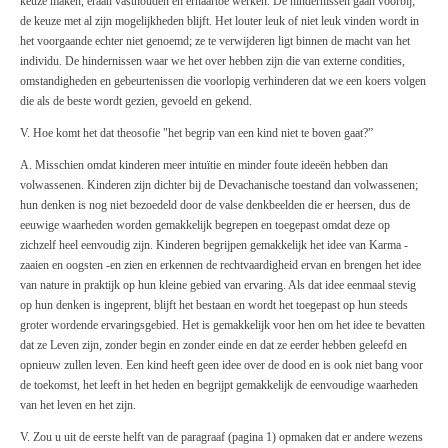
keuze maken, eraan vasthouden en ernaartoe werken. De hindernissen gaan voorbij;
de keuze met al zijn mogelijkheden blijft. Het louter leuk of niet leuk vinden wordt in
het voorgaande echter niet genoemd; ze te verwijderen ligt binnen de macht van het
individu. De hindernissen waar we het over hebben zijn die van externe condities,
omstandigheden en gebeurtenissen die voorlopig verhinderen dat we een koers volgen
die als de beste wordt gezien, gevoeld en gekend.
V. Hoe komt het dat theosofie "het begrip van een kind niet te boven gaat?”
A. Misschien omdat kinderen meer intuïtie en minder foute ideeën hebben dan
volwassenen. Kinderen zijn dichter bij de Devachanische toestand dan volwassenen;
hun denken is nog niet bezoedeld door de valse denkbeelden die er heersen, dus de
eeuwige waarheden worden gemakkelijk begrepen en toegepast omdat deze op
zichzelf heel eenvoudig zijn. Kinderen begrijpen gemakkelijk het idee van Karma -
zaaien en oogsten -en zien en erkennen de rechtvaardigheid ervan en brengen het idee
van nature in praktijk op hun kleine gebied van ervaring. Als dat idee eenmaal stevig
op hun denken is ingeprent, blijft het bestaan en wordt het toegepast op hun steeds
groter wordende ervaringsgebied. Het is gemakkelijk voor hen om het idee te bevatten
dat ze Leven zijn, zonder begin en zonder einde en dat ze eerder hebben geleefd en
opnieuw zullen leven. Een kind heeft geen idee over de dood en is ook niet bang voor
de toekomst, het leeft in het heden en begrijpt gemakkelijk de eenvoudige waarheden
van het leven en het zijn.
V. Zou u uit de eerste helft van de paragraaf (pagina 1) opmaken dat er andere wezens