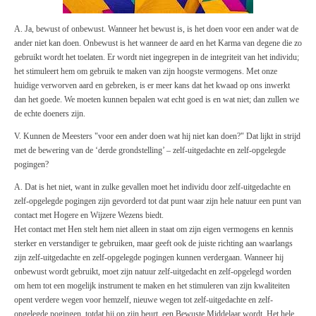
A. Ja, bewust of onbewust. Wanneer het bewust is, is het doen voor een ander wat de
ander niet kan doen. Onbewust is het wanneer de aard en het Karma van degene die zo
gebruikt wordt het toelaten. Er wordt niet ingegrepen in de integriteit van het individu;
het stimuleert hem om gebruik te maken van zijn hoogste vermogens. Met onze
huidige verworven aard en gebreken, is er meer kans dat het kwaad op ons inwerkt
dan het goede. We moeten kunnen bepalen wat echt goed is en wat niet; dan zullen we
de echte doeners zijn.
V. Kunnen de Meesters "voor een ander doen wat hij niet kan doen?" Dat lijkt in strijd
met de bewering van de ‘derde grondstelling’ – zelf-uitgedachte en zelf-opgelegde
pogingen?
A. Dat is het niet, want in zulke gevallen moet het individu door zelf-uitgedachte en
zelf-opgelegde pogingen zijn gevorderd tot dat punt waar zijn hele natuur een punt van
contact met Hogere en Wijzere Wezens biedt.
Het contact met Hen stelt hem niet alleen in staat om zijn eigen vermogens en kennis
sterker en verstandiger te gebruiken, maar geeft ook de juiste richting aan waarlangs
zijn zelf-uitgedachte en zelf-opgelegde pogingen kunnen verdergaan. Wanneer hij
onbewust wordt gebruikt, moet zijn natuur zelf-uitgedacht en zelf-opgelegd worden
om hem tot een mogelijk instrument te maken en het stimuleren van zijn kwaliteiten
opent verdere wegen voor hemzelf, nieuwe wegen tot zelf-uitgedachte en zelf-
opgelegde pogingen, totdat hij op zijn beurt, een Bewuste Middelaar wordt. Het hele