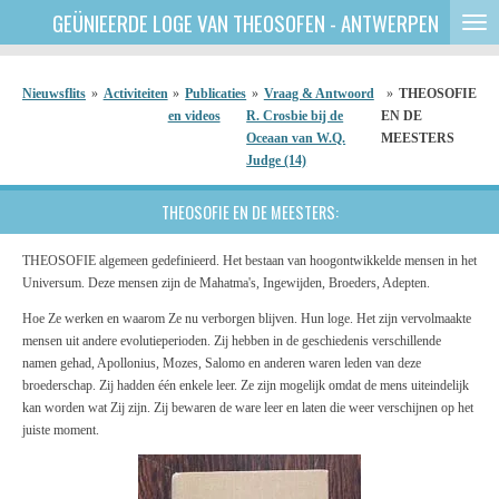
GEÜNIEERDE
LOGE VAN THEOSOFEN - ANTWERPEN
Ga
direct
naar
de
Nieuwsflits
»
Activiteiten
»
Publicaties
»
Vraag & Antwoord
»
THEOSOFIE
hoofdinhoud
en videos
R. Crosbie bij de
EN DE
Oceaan van W.Q.
MEESTERS
Judge (14)
THEOSOFIE EN DE MEESTERS:
THEOSOFIE algemeen gedefinieerd. Het bestaan van hoogontwikkelde mensen in het
Universum. Deze mensen zijn de Mahatma's, Ingewijden, Broeders, Adepten.
Hoe Ze werken en waarom Ze nu verborgen blijven. Hun loge. Het zijn vervolmaakte
mensen uit andere evolutieperioden. Zij hebben in de geschiedenis verschillende
namen gehad, Apollonius, Mozes, Salomo en anderen waren leden van deze
broederschap. Zij hadden één enkele leer. Ze zijn mogelijk omdat de mens uiteindelijk
kan worden wat Zij zijn. Zij bewaren de ware leer en laten die weer verschijnen op het
juiste moment.