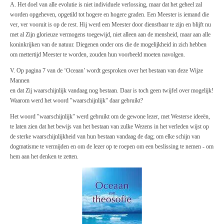
A. Het doel van alle evolutie is niet individuele verlossing, maar dat het geheel zal
worden opgeheven, opgetild tot hogere en hogere graden. Een Meester is iemand die
ver, ver vooruit is op de rest. Hij werd een Meester door dienstbaar te zijn en blijft nu
met al Zijn glorieuze vermogens toegewijd, niet alleen aan de mensheid, maar aan alle
koninkrijken van de natuur. Diegenen onder ons die de mogelijkheid in zich hebben
om mettertijd Meester te worden, zouden hun voorbeeld moeten navolgen.
V. Op pagina 7 van de ‘Oceaan’ wordt gesproken over het bestaan van deze Wijze
Mannen
en dat Zij waarschijnlijk vandaag nog bestaan. Daar is toch geen twijfel over mogelijk!
Waarom werd het woord "waarschijnlijk" daar gebruikt?
Het woord "waarschijnlijk" werd gebruikt om de gewone lezer, met Westerse ideeën,
te laten zien dat het bewijs van het bestaan van zulke Wezens in het verleden wijst op
de sterke waarschijnlijkheid van hun bestaan vandaag de dag; om elke schijn van
dogmatisme te vermijden en om de lezer op te roepen om een beslissing te nemen - om
hem aan het denken te zetten.