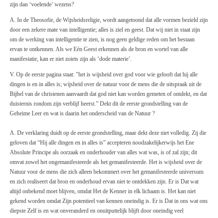
zijn dan ‘voelende’ wezens?
A. In de Theosofie, de Wijsheidsreligie, wordt aangetoond dat alle vormen bezield zijn
door een zekere mate van intelligentie; alles is ziel en geest. Dat wij niet in staat zijn
om de werking van intelligentie te zien, is nog geen geldige reden om het bestaan
ervan te ontkennen. Als we Eén Geest erkennen als de bron en wortel van alle
manifestatie, kan er niet zoiets zijn als ‘dode materie’.
V. Op de eerste pagina staat: "het is wijsheid over god voor wie gelooft dat hij alle
dingen is en in alles is; wijsheid over de natuur voor de mens die de uitspraak uit de
Bijbel van de christenen aanvaardt dat god niet kan worden gemeten of ontdekt, en dat
duisternis rondom zijn verblijf heerst.” Dekt dit de eerste grondstelling van de
Geheime Leer en wat is daarin het onderscheid van de Natuur ?
A. De verklaring duidt op de eerste grondstelling, maar dekt deze niet volledig. Zij die
geloven dat “Hij alle dingen en in alles is” accepteren noodzakelijkerwijs het Ene
Absolute Principe als oorzaak en onderhouder van alles wat was, is of zal zijn; dit
omvat zowel het ongemanifesteerde als het gemanifesteerde. Het is wijsheid over de
Natuur voor de mens die zich alleen bekommert over het gemanifesteerde universum
en zich realiseert dat bron en onderhoud ervan niet te ontdekken zijn. Er is Dat wat
altijd onbekend moet blijven, omdat Het de Kenner in elk lichaam is. Het kan niet
gekend worden omdat Zijn potentieel van kennen oneindig is. Er is Dat in ons wat ons
diepste Zelf is en wat onveranderd en onuitputtelijk blijft door oneindig veel