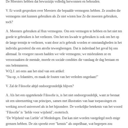
De Meesters hebben dat bewustzijn volledig herwonnen en behouden.
V. Er wordt gesproken over Meesters die bepaalde vermogens hebben. Ze zouden die
vermogens niet kunnen gebruiken als Ze niet wisten hoe Ze die moesten gebruiken,
toch?
A. Meesters gebruiken al Hun vermogens. Om een vermogen te hebben en het niet ten
goede te gebruiken is het verliezen. Om het ten kwade te gebruiken is ook om het op
de lange termijn te verliezen, want door zo'n gebruik worden er omstandigheden in het
individu gecreëerd die een atrofie teweegbrengen. Dat is inderdaad het geval bij ons
allemaal. In vroegere rassen hadden we vele vermogens; we misbruikten ze en
veroorzaakten de mentale, morele en sociale condities die vandaag de dag bestaan en
ons belemmeren.
W.Q.J. zei eens aan het eind van een artikel:
"Sta op, o Atlantiërs, en maak de fouten van het verleden ongedaan!"
V. Zal de Filosofie altijd ondoorgrondelijk blijven?
A. Als het een opgetekende Filosofie is, is het niet ondoorgrondelijk, want ze bestaat
uit een uiteenzetting van principes, samen met illustraties van haar toepassingen en
werking zowel universeel als in het bijzondere. De werkelijke betekenis van het woord
‘Filosofie’ is ‘liefde voor wijsheid’; esoterisch.
‘De Wijsheid van Liefde’ of Mededogen. Dat kan niet worden vastgelegd noch enige
grenzen hebben. De zin spreekt over “kennis” als onpeilbaar, wat begrepen zou