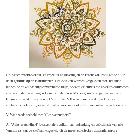
De ‘vervolmaakbaarheid’ zit zowel in de omvang en de kracht van intelligentie als in
de in gebruik zijnde instrumenten. Het Zelf kan worden vergeleken met ‘het punt’
binnen de cirkel dat altijd onveranderd blijft, hoezeer de cirkels die daaruit voortkomen
en erop rusten, ook mogen toenemen; de ‘cirkels’ vertegenwoordigen verworven
kennis en macht en vormen het ‘zijn’. Het Zelf is het punt - is de wortel en de
container van het zijn, maar blijft altijd onveranderd in Zijn oneindige mogelijkheden.
V. Wat wordt bedoeld met ‘alles-wetendheid’?
A. "Alles-wetendheid" betekent dat stadium van volmaking en coördinatie van alle
‘omhulsels van de ziel’ samengesteld uit de meest etherische substantie, aardse