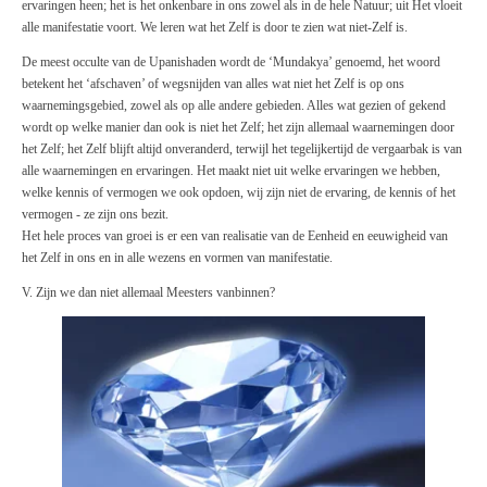
ervaringen heen; het is het onkenbare in ons zowel als in de hele Natuur; uit Het vloeit
alle manifestatie voort. We leren wat het Zelf is door te zien wat niet-Zelf is.
De meest occulte van de Upanishaden wordt de ‘Mundakya’ genoemd, het woord
betekent het ‘afschaven’ of wegsnijden van alles wat niet het Zelf is op ons
waarnemingsgebied, zowel als op alle andere gebieden. Alles wat gezien of gekend
wordt op welke manier dan ook is niet het Zelf; het zijn allemaal waarnemingen door
het Zelf; het Zelf blijft altijd onveranderd, terwijl het tegelijkertijd de vergaarbak is van
alle waarnemingen en ervaringen. Het maakt niet uit welke ervaringen we hebben,
welke kennis of vermogen we ook opdoen, wij zijn niet de ervaring, de kennis of het
vermogen - ze zijn ons bezit.
Het hele proces van groei is er een van realisatie van de Eenheid en eeuwigheid van
het Zelf in ons en in alle wezens en vormen van manifestatie.
V. Zijn we dan niet allemaal Meesters vanbinnen?