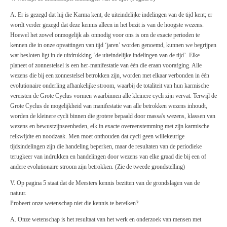
A. Er is gezegd dat hij die Karma kent, de uiteindelijke indelingen van de tijd kent; er
wordt verder gezegd dat deze kennis alleen in het bezit is van de hoogste wezens.
Hoewel het zowel onmogelijk als onnodig voor ons is om de exacte perioden te
kennen die in onze opvattingen van tijd ‘jaren’ worden genoemd, kunnen we begrijpen
wat besloten ligt in de uitdrukking ‘de uiteindelijke indelingen van de tijd’. Elke
planeet of zonnestelsel is een her-manifestatie van één die eraan voorafging. Alle
wezens die bij een zonnestelsel betrokken zijn, worden met elkaar verbonden in één
evolutionaire onderling afhankelijke stroom, waarbij de totaliteit van hun karmische
vereisten de Grote Cyclus vormen waarbinnen alle kleinere cycli zijn vervat. Terwijl de
Grote Cyclus de mogelijkheid van manifestatie van alle betrokken wezens inhoudt,
worden de kleinere cycli binnen die grotere bepaald door massa's wezens, klassen van
wezens en bewustzijnseenheden, elk in exacte overeenstemming met zijn karmische
reikwijdte en noodzaak. Men moet onthouden dat cycli geen willekeurige
tijdsindelingen zijn die handeling beperken, maar de resultaten van de periodieke
terugkeer van indrukken en handelingen door wezens van elke graad die bij een of
andere evolutionaire stroom zijn betrokken. (Zie de tweede grondstelling)
V. Op pagina 5 staat dat de Meesters kennis bezitten van de grondslagen van de
natuur.
Probeert onze wetenschap niet die kennis te bereiken?
A. Onze wetenschap is het resultaat van het werk en onderzoek van mensen met