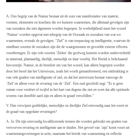
A. Ons begrip van de Natuur bestaat uit de som van manifestaties van materie,
vormen, elementen en krachten die we kunnen waarnemen, die allemaal gevolgen zijn
van oorzaken die niet algemeen worden begrepen. In werkelijkheid moet het woord
‘Natuur’ worden opgevat met inbegrip van de Oorzaak en oorzaken van wat we
waarnemen, evenals de gevolgen. “Ziel” is van toepassing op intelligentie, waarvan de
ontelbare soorten de oorzaken zijn die de waargenomen en gevoelde externe effecten
voortbrengen. Er zijn vele soorten ‘Zielen’ die grofweg kunnen worden onderverdeeld
in mineraal, plantaardig, dierlijk, menselijk en daar voorbij. Het Heelal is belichaamd
bewustzijn. Natuur, in de breedste zin van het woord, kan alleen begrepen worden
door het besef dat het Universum, zoals het wordt gemanifesteerd, een uitdrukking is
van vele graden van intelligentie of ziel, en dat het universum bestaat vanwege de
‘Ziel’ en alleen voor de ervaring van de ‘Ziel’. Een oud geschrift zegt: "Er is geen
ruimte voor verdriet of twijfel in het hart van degene die ziet en weet dat alle spirituele
wezens van dezelfde aard zijn en alleen in graad verschillen."
V. Dan verwijzen goddelijke, menselijke en dierlijke Ziel eenvoudig naar het soort en
de graad van opgedane ervaringen?
A. Ja. Dit zijn eenvoudig kwalificerende termen die worden gebruikt om graden van
verworven ervaring en intelligentie aan te duiden. Het gevoel van ‘zijn’ komt voort uit
waarnemingsvermogen in actie; naarmate het bereik van waarneming en reflectie