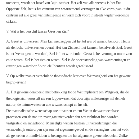
toeneemt, wordt het besef van ‘zijn’ sterker. Het zelf van alle wezens is het Ene
Opperste Zelf; het is het centrum van waarnemend vermogen in elke vorm; vanuit dit
centrum zet alle groei van intelligentie en vorm zich voort in steeds wijder wordende
cirkels.
V. Wat is het verschil tussen Geest en Ziel?
A. Geest is universeel. Men kan niet zeggen dat het tot iets of iemand behoort. Het is
als de lucht, universeel en overal. Het kan Zichzelf niet kennen, behalve als Ziel. Geest
is het ‘vermogen te worden’, Ziel is ‘het wordende’. Geest is het vermogen om te zien
en te weten, Ziel is het zien en weten. Ziel is de opeenstapeling van waarnemingen en
ervaringen waardoor Spirituele Identiteit wordt gerealiseerd.
V. Op welke manier verschilt de theosofische leer over Wetmatigheid van het gewone
begrip ervan?
A. Het gewone denkbeeld met betrekking tot de Wet impliceert een Wetgever, die de
theologie zich voorstelt als een Opperwezen dat door zijn willekeurige wil de hele
natuur, de natuurwetten en alle wezens schept en instelt.
De materialistische wetenschap zoekt naar en erkent Wet in de waarneembare
processen van de natuur, maar gaat niet verder dan wat zichtbaar kan worden
vastgesteld en aangetoond. Menselijke wetten bestaan uit verordeningen die
vermoedelijk ontworpen zijn om het algemene gevoel en de verlangens van het volk
als geheel en om individuen te beteugelen die het algemene gevoel niet delen. Zulke