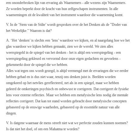
een ononderbroken lijn van ervaring als Waarnemers - alle wezens zijn Waarnemers.
Ze worden beperkt door de kracht van hun zelfgeschapen instrumenten. In alle
waarnemingen zit de kwaliteit van het instrument waardoor die waarneming komt.
V. In de ‘Stem van de Stilte’ wordt gesproken over de het Denken als de "Doder van
het Werkelijke." Waarom is dat?
A. ‘Het ‘denken’ is slechts een ‘lens’ waardoor we kijken, en al naargelang hoe we het
glas waardoor we kijken hebben gemaakt, zien we de wereld. We zien alles
weerspiegeld in de spiegel van het denken - het is altijd een weerspiegeling - een
weerspiegeling gekleurd en vervormd door onze eigen gedachten en gevoelens -
gekenmerkt door de spiegel die we hebben.
Alles wat tegen ons wordt gezegd, is altijd vermengd met de ervaringen die we eerder
hebben gehad en is dus niet waar, tenzij ons denken juist is. Beelden worden
omgekeerd op het netvlies gereflecteerd, net als in een spiegel, maar we hebben
geleerd de omkeringen psychisch en onbewust te corrigeren. Dat corrigeert de fysieke
lens voor externe reflecties. Maar we hebben een metafysische lens nodig die mentale
reflecties corrigeert. Dat kan tot stand worden gebracht door metafysische concepten
gebaseerd op de eeuwige waarheden, gebaseerd op de essentiële natuur van alle
dingen.
V. Is datgene waarnaar de mens streeft niet wat we perfectie zouden kunnen noemen?
Is dat niet het doel, of om een Mahatma te worden?