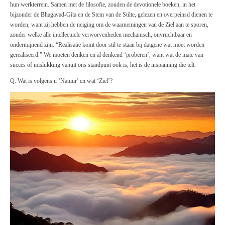
hun werkterrein. Samen met de filosofie, zouden de devotionele boeken, in het
bijzonder de Bhagavad-Gîta en de Stem van de Stilte, gelezen en overpeinsd dienen te
worden, want zij hebben de neiging om de waarnemingen van de Ziel aan te sporen,
zonder welke alle intellectuele verworvenheden mechanisch, onvruchtbaar en
ondermijnend zijn. “Realisatie komt door stil te staan bij datgene wat moet worden
gerealiseerd.” We moeten denken en al denkend ‘proberen’, want wat de mate van
succes of mislukking vanuit ons standpunt ook is, het is de inspanning die telt.
Q. Wat is volgens u ‘Natuur’ en wat ‘Ziel’?