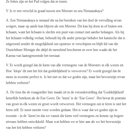
Ze feiten zijn en het Pad volgen dat ze tonen.
V. Is er een verschil in graad tussen een Meester en een Nirmanakaya?
A. Een Nirmanakaya is iemand die na het bereiken van het doel de vervulling ervan
weigert, maar op aarde kan blijven als een Meester. Dit kan hij doen in of buiten een
lichaam, want het lichaam is slechts een punt van contact met aardse belangen. Als hij
het lichaam volledig verlaat, behoudt hij elk ander principe behalve het kamische dat is
uitgeroeid zonder de mogelijkheid om opnieuw te verschijnen en blijft lid van die
Onzichtbare Menigte die altijd de mensheid beschermt en over hen waakt als het
Karma van laatstgenoemde het toestaat.
V. Er wordt gezegd dat de kiem van alle vermogens van de Meesters in elk wezen zit.
Hoe ‘klopt’ dit met het feit dat goddelijkheid is verworven? Er wordt gezegd dat de
mens in essentie perfect is. Is het niet zo dat we goden zijn, maar het bewustzijn ervan
hebben verloren?
A. De fout die de vraagsteller hier maakt zit in de veronderstelling dat 'Goddelijkheid'
hetzelfde betekent als de Ene Geest. De ‘kiem’ is de ‘Ene Geest’. Het bevat de potentie
van groei in elk wezen en groei wordt verworven. Het vermogen om te leren is niet het
leren zelf. Er moet moeite voor worden gedaan. Het is waar dat we goden zijn in
essentie - in de ‘kiem’en dat we vanuit die kiem veel vermogens en kennis op hogere
niveaus hebben ontwikkeld. Maar wat hebben we er hier aan als we het bewustzijn
van het feit hebben verloren?