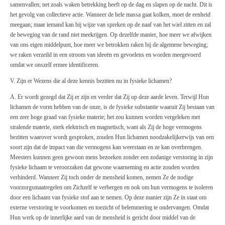
samenvallen; net zoals waken betrekking heeft op de dag en slapen op de nacht. Dit is
het gevolg van collectieve actie. Wanneer de hele massa gaat kolken, moet de eenheid
meegaan; maar iemand kan bij wijze van spreken op de naaf van het wiel zitten en zal
de beweging van de rand niet meekrijgen. Op dezelfde manier, hoe meer we afwijken
van ons eigen middelpunt, hoe meer we betrokken raken bij de algemene beweging;
we raken verzeild in een stroom van ideeën en gevoelens en worden meegevoerd
omdat we onszelf ermee identificeren.
V. Zijn er Wezens die al deze kennis bezitten nu in fysieke lichamen?
A. Er wordt gezegd dat Zij er zijn en verder dat Zij op deze aarde leven. Terwijl Hun
lichamen de vorm hebben van de onze, is de fysieke substantie waaruit Zij bestaan van
een zeer hoge graad van fysieke materie; het zou kunnen worden vergeleken met
stralende materie, sterk elektrisch en magnetisch, want als Zij de hoge vermogens
bezitten waarover wordt gesproken, zouden Hun lichamen noodzakelijkerwijs van een
soort zijn dat de impact van die vermogens kan weerstaan en ze kan overbrengen.
Meesters kunnen geen gewoon mens bezoeken zonder een zodanige verstoring in zijn
fysieke lichaam te veroorzaken dat gewone waarneming en actie zouden worden
verhinderd. Wanneer Zij toch onder de mensheid komen, nemen Ze de nodige
voorzorgsmaatregelen om Zichzelf te verbergen en ook om hun vermogens te isoleren
door een lichaam van fysieke stof aan te nemen. Op deze manier zijn Ze in staat om
externe verstoring te voorkomen en toezicht of belemmering te ondervangen. Omdat
Hun werk op de innerlijke aard van de mensheid is gericht door middel van de